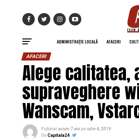
ADMINISTRAȚIE LOCALĂ
AFACERI
CULT
AFACERI
Alege calitatea,
supraveghere wi
Wanscam, Vstar
Publicat
acum 7 ani
pe
iulie 4, 2019
De
Capitala24