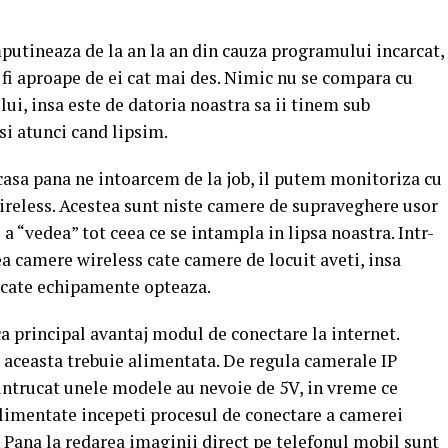
putineaza de la an la an din cauza programului incarcat,
a fi aproape de ei cat mai des. Nimic nu se compara cu
ui, insa este de datoria noastra sa ii tinem sub
i atunci cand lipsim.
asa pana ne intoarcem de la job, il putem monitoriza cu
reless. Acestea sunt niste camere de supraveghere usor
e a “vedea” tot ceea ce se intampla in lipsa noastra. Intr-
a camere wireless cate camere de locuit aveti, insa
 cate echipamente opteaza.
 principal avantaj modul de conectare la internet.
re, aceasta trebuie alimentata. De regula camerale IP
 intrucat unele modele au nevoie de 5V, in vreme ce
alimentate incepeti procesul de conectare a camerei
. Pana la redarea imaginii direct pe telefonul mobil sunt