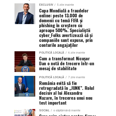
EXCLUSIV
5 zile inainte
Cupa Mondială a fraudelor
online: peste 13.000 de
domenii cu temă FIFA și
phishing în creștere cu
aproape 500%. Specialiștii
cyber_Folks avertizează că și
companiile sunt expuse, prin
conturile angajaților
POLITICĂ LOCALĂ
6 zile inainte
Cum a transformat Nicușor
Dan o notă de trecere într-un
mesaj de stabilitate
POLITICĂ LOCALĂ
7 zile inainte
România evită să fie
retrogradată în „JUNK”. Rolul
decisiv al lui Alexandru
Nazare, în trecerea unui nou
test important
SOCIAL
o săptămână inainte