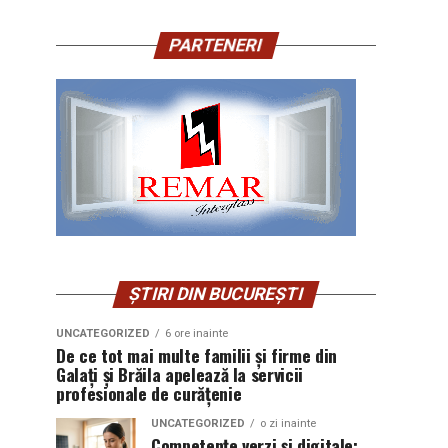
PARTENERI
ȘTIRI DIN BUCUREȘTI
UNCATEGORIZED
6 ore inainte
De ce tot mai multe familii și firme din
Galați și Brăila apelează la servicii
profesionale de curățenie
UNCATEGORIZED
o zi inainte
Competențe verzi și digitale: