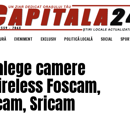
URĂ
EVENIMENT
EXCLUSIV
POLITICĂ LOCALĂ
SOCIAL
SPOR
 alege camere
reless Foscam,
cam, Sricam