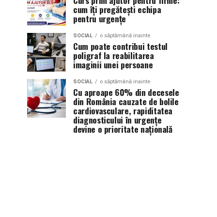
Curs prim ajutor pentru firme:
cum îți pregătești echipa
pentru urgențe
SOCIAL
o săptămână inainte
Cum poate contribui testul
poligraf la reabilitarea
imaginii unei persoane
SOCIAL
o săptămână inainte
Cu aproape 60% din decesele
din România cauzate de bolile
cardiovasculare, rapiditatea
diagnosticului în urgențe
devine o prioritate națională