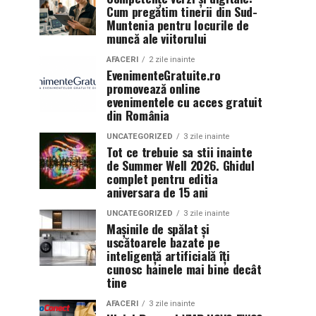
Cum pregătim tinerii din Sud-
Muntenia pentru locurile de
muncă ale viitorului
AFACERI
2 zile inainte
EvenimenteGratuite.ro
promovează online
evenimentele cu acces gratuit
din România
UNCATEGORIZED
3 zile inainte
Tot ce trebuie sa stii inainte
de Summer Well 2026. Ghidul
complet pentru editia
aniversara de 15 ani
UNCATEGORIZED
3 zile inainte
Mașinile de spălat și
uscătoarele bazate pe
inteligență artificială îți
cunosc hainele mai bine decât
tine
AFACERI
3 zile inainte