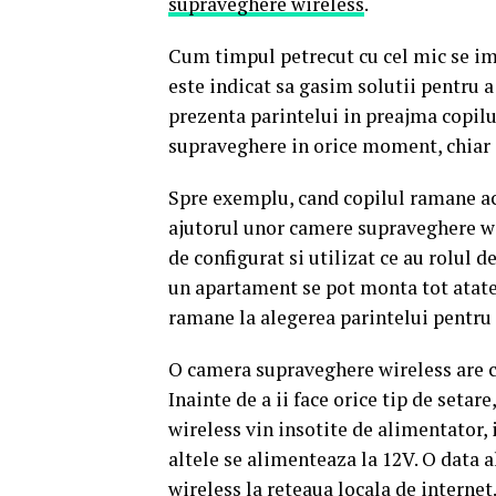
supraveghere wireless
.
Cum timpul petrecut cu cel mic se im
este indicat sa gasim solutii pentru 
prezenta parintelui in preajma copilul
supraveghere in orice moment, chiar s
Spre exemplu, cand copilul ramane ac
ajutorul unor camere supraveghere wi
de configurat si utilizat ce au rolul d
un apartament se pot monta tot atate
ramane la alegerea parintelui pentru
O camera supraveghere wireless are ca
Inainte de a ii face orice tip de seta
wireless vin insotite de alimentator,
altele se alimenteaza la 12V. O data 
wireless la reteaua locala de internet