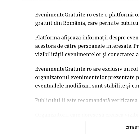
EvenimenteGratuite.ro este o platformă o
gratuit din România, care permite publiculu
Platforma afișează informații despre eveni
acestora de către persoanele interesate. P
vizibilității evenimentelor și conectarea a
EvenimenteGratuite.ro are exclusiv un rol
organizatorul evenimentelor prezentate pe 
eventualele modificări sunt stabilite și c
Publicului îi este recomandată verificarea 
Organizatorii care doresc să crească vizib
solicita o ofertă de promovare din partea
CITES
este
salut@evenimentegratuite.ro
.