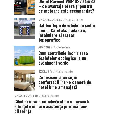
Uleiul Ravenol VMP USVO 5W30
– ce avantaje oferă și pentru
ce motoare este recomandat?
UNCATEGORIZED
4 zile inainte
Galileo Topo deschide un sediu
nou in Capitala: cadastru,
intabulare si trasari
topografice
AFACERI
4 zile inainte
Cum contribuie închirierea
toaletelor ecologice la un
eveniment verde
EXCLUSIV
4 zile inainte
Ce înseamnă un sejur
confortabil într-o cameră de
hotel bine amenajată
UNCATEGORIZED
5 zile inainte
Când ai nevoie cu adevărat de un avocat:
situațiile în care asistența juridică face
diferența