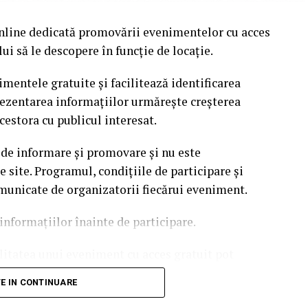
nline dedicată promovării evenimentelor cu acces
i să le descopere în funcție de locație.
mentele gratuite și facilitează identificarea
rezentarea informațiilor urmărește creșterea
cestora cu publicul interesat.
 de informare și promovare și nu este
site. Programul, condițiile de participare și
omunicate de organizatorii fiecărui eveniment.
informațiilor înainte de participare.
ilitatea unui eveniment cu acces gratuit pot
 echipei EvenimenteGratuite.ro. Adresa de contact
TE IN CONTINUARE