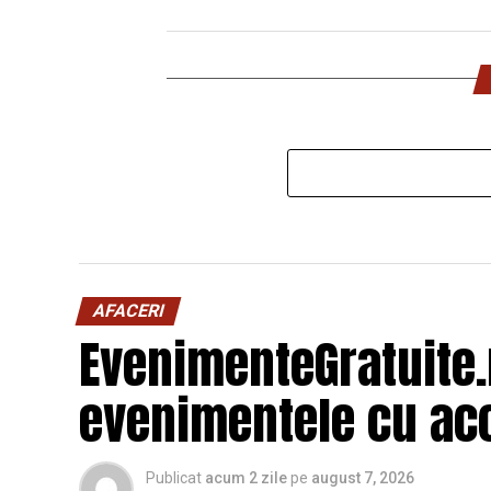
AFACERI
EvenimenteGratuite
evenimentele cu acc
Publicat
acum 2 zile
pe
august 7, 2026