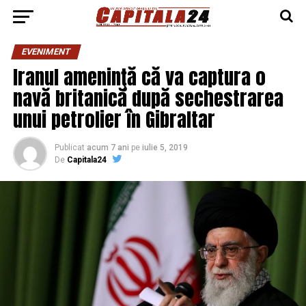
EVENIMENT
Iranul ameninţă că va captura o
navă britanică după sechestrarea
unui petrolier în Gibraltar
Publicat
acum 7 ani
pe
iulie 5, 2019
De
Capitala24