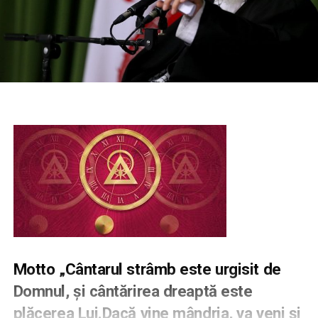
Motto „Cântarul strâmb este urgisit de
Domnul, şi cântărirea dreaptă este
plăcerea Lui.Dacă vine mândria, va veni şi