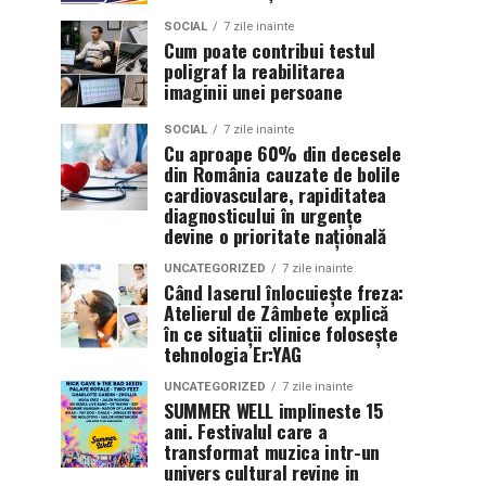
SOCIAL
7 zile inainte
Cum poate contribui testul
poligraf la reabilitarea
imaginii unei persoane
SOCIAL
7 zile inainte
Cu aproape 60% din decesele
din România cauzate de bolile
cardiovasculare, rapiditatea
diagnosticului în urgențe
devine o prioritate națională
UNCATEGORIZED
7 zile inainte
Când laserul înlocuiește freza:
Atelierul de Zâmbete explică
în ce situații clinice folosește
tehnologia Er:YAG
UNCATEGORIZED
7 zile inainte
SUMMER WELL implineste 15
ani. Festivalul care a
transformat muzica intr-un
univers cultural revine in