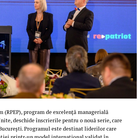
 (RPEP), program de excelență managerială
ite, deschide înscrierile pentru o nouă serie, care
 București. Programul este destinat liderilor care
ției printr-un model internațional validat în