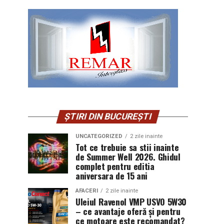
ȘTIRI DIN BUCUREȘTI
UNCATEGORIZED
2 zile inainte
Tot ce trebuie sa stii inainte
de Summer Well 2026. Ghidul
complet pentru editia
aniversara de 15 ani
AFACERI
2 zile inainte
Uleiul Ravenol VMP USVO 5W30
– ce avantaje oferă și pentru
ce motoare este recomandat?