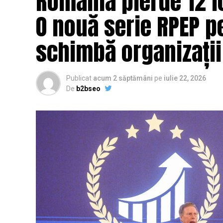
România pierde 12 lo
O nouă serie RPEP pe
schimbă organizații
Publicat
acum 2 săptămâni
pe
iulie 22, 2026
De
b2bseo