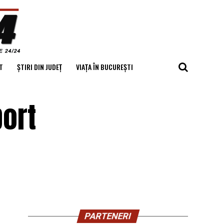
T
ȘTIRI DIN JUDEȚ
VIAȚA ÎN BUCUREȘTI
port
PARTENERI