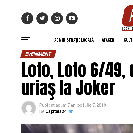
ADMINISTRAȚIE LOCALĂ
AFACERI
CULT
EVENIMENT
Loto, Loto 6/49, 
uriaş la Joker
Publicat
acum 7 ani
pe
iulie 7, 2019
De
Capitala24