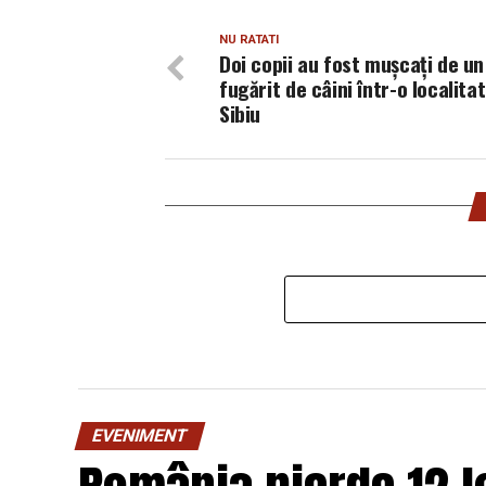
NU RATATI
Doi copii au fost muşcaţi de un
fugărit de câini într-o localita
Sibiu
EVENIMENT