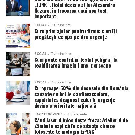
clienții. A pornit de la convingerea că oamenii cumpără
„JUNK”. Rolul decisiv al lui Alexandru
Nazare, în trecerea unui nou test
de la oameni, nu de la branduri, iar asta înseamnă că
important
prezența personală contează la fel de mult ca produsul.
SOCIAL
7 zile inainte
Curs prim ajutor pentru firme: cum îți
Iuliana Gabriela Enescu
este specialist în fotografie si
pregătești echipa pentru urgențe
videografie cu dronă. Știe că domeniul ei este dominat
de bărbați și că vizibilitatea ei ca profesionistă este, în
sine, un argument.
SOCIAL
7 zile inainte
Cum poate contribui testul poligraf la
reabilitarea imaginii unei persoane
Isabela Alexandru
oferă servicii de consiliere de cuplu
și psihoterapie. Lucrează zilnic cu oameni care încearcă
să se înțeleagă mai bine și crede că autenticitatea
SOCIAL
7 zile inainte
Cu aproape 60% din decesele din România
trebuie să înceapă de la ea.
cauzate de bolile cardiovasculare,
rapiditatea diagnosticului în urgențe
Oana Teslaru
este consultant financiar și expert în
devine o prioritate națională
investiții imobiliare. A ales să fie prezentă cu vocea ei
UNCATEGORIZED
7 zile inainte
într-un domeniu în care credibilitatea se construiește
Când laserul înlocuiește freza: Atelierul de
greu și se pierde repede.
Zâmbete explică în ce situații clinice
folosește tehnologia Er:YAG