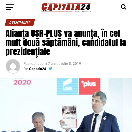
EVENIMENT
Alianţa USR-PLUS va anunţa, în cel
mult două săptămâni, candidatul la
prezidenţiale
Publicat
acum 7 ani
pe
iulie 8, 2019
De
Capitala24