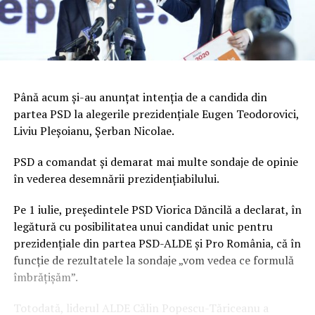
Până acum şi-au anunţat intenţia de a candida din
partea PSD la alegerile prezidenţiale Eugen Teodorovici,
Liviu Pleşoianu, Şerban Nicolae.
PSD a comandat şi demarat mai multe sondaje de opinie
în vederea desemnării prezidenţiabilului.
Pe 1 iulie, preşedintele PSD Viorica Dăncilă a declarat, în
legătură cu posibilitatea unui candidat unic pentru
prezidenţiale din partea PSD-ALDE şi Pro România, că în
funcţie de rezultatele la sondaje „vom vedea ce formulă
îmbrăţişăm”.
Totodată, liderul ALDE Călin Popescu-Tăriceanu a