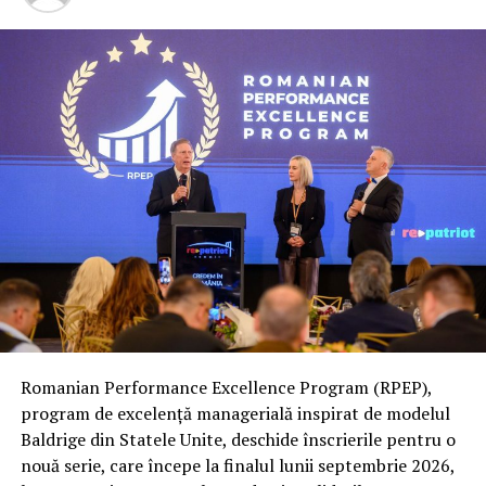
care nu au obţinut rezultatul la care s-au angajat.
ARTICOLE PE ACEIASI TEMA:
URMATORUL
A fost anunţată ora de start a meciului lui Halep din
sferturile de finală
NU RATATI
Congresul PSD pentru alegerea candidatului la
prezidenţiale va avea loc pe 3 august
Romanian Performance Excellence Program (RPEP),
program de excelență managerială inspirat de modelul
Baldrige din Statele Unite, deschide înscrierile pentru o
nouă serie, care începe la finalul lunii septembrie 2026,