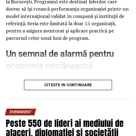
la București. Programul este destinat liderilor care
doresc să își crească performanța organizației printr-un
model internațional validat în companii și instituții de
referință. Seria este limitată la doar 15 organizații,
pentru a asigura mentorat și aplicare practică pe
parcursul celor nouă luni de program.
Un semnal de alarmă pentru
economia românească
Clasamentul anual publicat de Institute for
Management Development (IMD), la 18 iunie 2026,
CITESTE IN CONTINUARE
plasează România pe locul 61 din 70 de economii
analizate, cu 12 poziții mai jos decât în anul anterior –
cea mai abruptă cădere din ultimii patru ani. România se
EVENIMENT
află acum în urma Poloniei (locul 41), Ungariei (51) și
Peste 550 de lideri ai mediului de
Bulgariei (56), fiind urmată îndeaproape doar de Mexic și
afaceri, diplomației și societății
Slovacia.