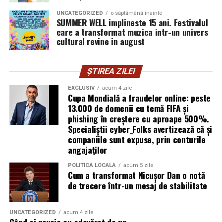
Mirela Iacob
vinde cosmetice naturale și lucrează cu
femei care vor produse în care au încredere. Prezența ei
UNCATEGORIZED
o săptămână inainte
SUMMER WELL implineste 15 ani. Festivalul
publică este, pentru clientele ei, primul semn că brandul
care a transformat muzica intr-un univers
ei e real.
cultural revine in august
Ștefania Filip
este numerolog și lucrează cu
antreprenori care vor să ia decizii mai aliniate cu ce sunt
ȘTIREA ZILEI
ei cu adevărat. Alege să fie vizibilă pentru că domeniul ei
EXCLUSIV
acum 4 zile
câștigă credibilitate prin oameni, nu prin concepte.
Cupa Mondială a fraudelor online: peste
13.000 de domenii cu temă FIFA și
Mihaela Antoche
phishing în creștere cu aproape 500%.
activează în nutriție și sănătate.
Specialiștii cyber_Folks avertizează că și
Crede că informația corectă ajunge la oamenii potriviți
companiile sunt expuse, prin conturile
doar atunci când vine de la o sursă cu chip și nume.
angajaților
De ce contează vizibilitatea, nu
POLITICĂ LOCALĂ
acum 5 zile
Cum a transformat Nicușor Dan o notă
doar activitatea
de trecere într-un mesaj de stabilitate
Campania „Aleg să fiu vizibilă” (
#AlegSaFiuVizibila)
nu
UNCATEGORIZED
acum 4 zile
este doar despre fotografie. Este despre o decizie pe