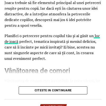
financiare. Instituția recomandă verificarea atentă a
Joaca trebuie să fie elementul principal al unei petreceri
sursei mesajelor și raportarea incidentelor la numărul
reușite pentru copii. Iar dacă ești în căutarea unor idei
unic 1911.
distractive, de a întreține atmosfera la petrecerile
dedicate copiilor, descoperă mai jos 6 idei potrivite
Campaniile identificate în ultimele săptămâni folosesc
pentru a spori veselia.
site-uri care imită platformele oficiale FIFA, aplicații
false de streaming, coduri QR malițioase și mesaje care
Planifici o petrecere pentru copilul tău și ai găsit un
loc
promit bilete, rambursări, premii sau acces gratuit la
de joacă
perfect, tematica inspirată și meniul delicios,
meciuri. FBI a emis în luna mai un avertisment privind
care să îi încânte pe micii invitați? Ei bine, acestea nu
site-urile care clonează platforma oficială prin
sunt singurele aspecte de care să ții cont, în crearea
modificări minore ale denumirii domeniului, precum
unui eveniment perfect.
introducerea sau schimbarea unei singure litere, pentru
Vânătoarea de comori
a colecta date personale și bancare.
Un singur grup de atacatori, denumit „Ghost Stadium”
Vânătoarea de comori este irezistibilă la orice vârstă, iar
de cercetătorii în securitate, ar opera peste 300 de
pentru copii este una dintre cele mai distractive
CITESTE IN CONTINUARE
pagini de phishing care reproduc ecranul de
activități. Tot ce trebuie să faci este să ascunzi câteva
autentificare FIFA. Odată introduse pe aceste pagini,
obiecte sau recompense, pe care copiii trebuie să le
datele de acces pot fi folosite și pentru compromiterea
găsească.