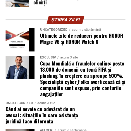
clienți
informările din ultima lună amenințările asociate
turneului, de la fraude online și furtul datelor până la
ȘTIREA ZILEI
operațiuni de dezinformare.
UNCATEGORIZED
acum o săptămână
Avertismentele publice s-au concentrat în principal
Ultimele zile de reduceri pentru HONOR
asupra fanilor și infrastructurii orașelor gazdă, însă
Magic V6 și HONOR Watch 6
specialiștii atrag atenția că firmele pot fi afectate
inclusiv atunci când nu au nicio legătură directă cu
EXCLUSIV
acum 3 zile
industria sportului, turismului sau vânzarea de bilete.
Cupa Mondială a fraudelor online: peste
13.000 de domenii cu temă FIFA și
Atacurile sunt mai eficiente în contextul
phishing în creștere cu aproape 500%.
Specialiștii cyber_Folks avertizează că și
evenimentelor globale
companiile sunt expuse, prin conturile
angajaților
Campaniile de phishing asociate evenimentelor
importante profită de interesul public ridicat, de
UNCATEGORIZED
acum 3 zile
Când ai nevoie cu adevărat de un
presiunea timpului și de teama utilizatorilor că ar putea
avocat: situațiile în care asistența
pierde o ofertă sau o oportunitate. Mesajele care anunță
juridică face diferența
ultimele bilete disponibile, acces limitat la o transmisie
sau câștigarea unui premiu pot determina utilizatorii să
AFACERI
acum o săptămână