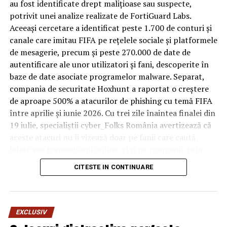
bagaje trase pe roți, curățenie zilnică, uneori mai multe
au fost identificate drept malițioase sau suspecte,
rezervări consecutive în aceeași săptămână. Această
potrivit unei analize realizate de FortiGuard Labs.
frecvență ridicată de utilizare pune presiune reală pe
Aceeași cercetare a identificat peste 1.700 de conturi și
orice suprafață, iar pardoseala este printre primele
canale care imitau FIFA pe rețelele sociale și platformele
elemente afectate vizibil, mai ales în zona din jurul
de mesagerie, precum și peste 270.000 de date de
patului și a ușii de acces.
autentificare ale unor utilizatori și fani, descoperite în
baze de date asociate programelor malware. Separat,
În etapa de renovare sau construcție, administratorii
compania de securitate Hoxhunt a raportat o creștere
care iau în calcul
mocheta trafic intens
pentru zonele
de aproape 500% a atacurilor de phishing cu temă FIFA
cu rotație mare reduc riscul de uzură prematură și de
între aprilie și iunie 2026. Cu trei zile înaintea finalei din
decolorare vizibilă în punctele de trecere frecventă. Este
19 iulie, specialiștii cyber_Folks România avertizează că
o decizie care ține mai puțin de stil și mai mult de
aceste atacuri nu îi vizează doar pe fanii care caută
longevitatea reală a investiției în amenajare, vizibilă abia
bilete sau transmisiuni online, ci și pe companii, prin
după primele sezoane de utilizare intensă.
conturile, dispozitivele și infrastructura digitală
CITESTE IN CONTINUARE
utilizate de angajați.
Un sejur care rămâne în
„Fiecare eveniment global generează o economie
amintire pentru motivele
paralelă a fraudei, dar dimensiunea din acest an este
EXCLUSIV
fără precedent. Greșeala pe care o fac multe firme
potrivite