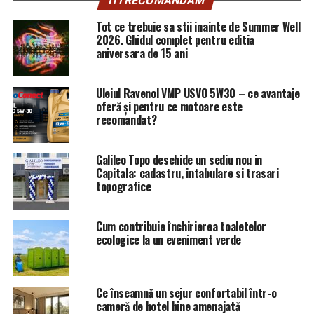
– cea care le dadea pe surse jurnalistilor de casa
ITI RECOMANDAM
informatii din dosare inainte ca tintele parchetului
Tot ce trebuie sa stii inainte de Summer Well
sa afle acuzatiile ce le erau aduse.
Sa speram ca sectia
2026. Ghidul complet pentru editia
speciala nu va mai tine mult cauza Onea-Negulescu, ci o
aniversara de 15 ani
va trimite in judecata in timp util. Nu de alta, dar sa vada
toti magistratii abuzivi ce-i asteapta, dezvaluie cei de la
Uleiul Ravenol VMP USVO 5W30 – ce avantaje
Lumea Justitiei. (S. Marius).
oferă și pentru ce motoare este
recomandat?
Articolul
Creierul lui Kovesi in dosarul paraditorilor
apare prima dată în
Ziarul Incisiv de Prahova
.
Galileo Topo deschide un sediu nou in
Capitala: cadastru, intabulare si trasari
topografice
ARTICOLE PE ACEIASI TEMA:
PRIMA
URMATORUL
Doar in subsolul unei pagini se poate regasi interesul
Cum contribuie închirierea toaletelor
ecologice la un eveniment verde
unei institutii europene in raport cu ingerintele grave in
actul de justitie din Romania!
NU RATATI
“Au ascuns totul ca să meargă şnur prin fals adopţia
Ce înseamnă un sejur confortabil într-o
internaţională”/Incisiv de Prahova a avut din nou
cameră de hotel bine amenajată