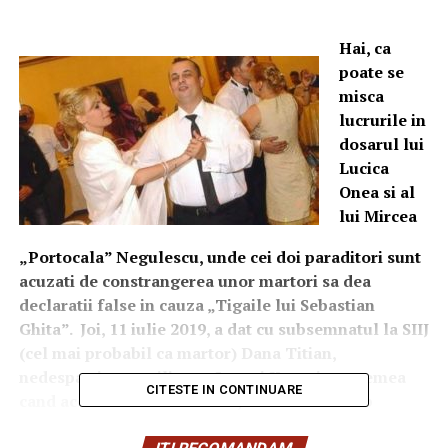
Hai, ca
poate se
misca
lucrurile in
dosarul lui
Lucica
Onea si al
lui Mircea
„Portocala” Negulescu, unde cei doi paraditori sunt
acuzati de constrangerea unor martori sa dea
declaratii false in cauza „Tigaile lui Sebastian
Ghita”. Joi, 11 iulie 2019, a dat cu subsemnatul la SIIJ
(cel mai probabil ca martor) Dana Titian,
nedespartita consiliera a Laurei Kovesi pe vremea
CITESTE IN CONTINUARE
cand aceasta conducea DNA, cunoscuta si sub
titulatura de „creierul lui Kovesi” si – zic gurile rele