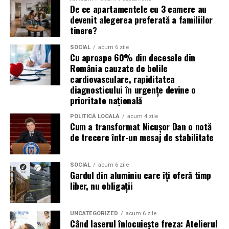
De ce apartamentele cu 3 camere au
reacționeze înainte de a verifica sursa.
devenit alegerea preferată a familiilor
tinere?
Turneul se încheie pe 19 iulie, iar specialiștii anticipează
o intensificare a activității frauduloase în perioada
SOCIAL
acum 6 zile
Cu aproape 60% din decesele din
finalei. Printre cele mai utilizate pretexte se numără
România cauzate de bolile
transmisiunile pirat, biletele revândute, pariurile,
cardiovasculare, rapiditatea
tombolele, concursurile și falsele oferte de călătorie.
diagnosticului în urgențe devine o
prioritate națională
Pentru a răspunde riscurilor tot mai complexe,
cyber_Folks a lansat la finalul lunii iunie robo_Folks,
POLITICĂ LOCALĂ
acum 4 zile
Cum a transformat Nicușor Dan o notă
primul asistent AI integrat într-un panou de hosting
de trecere într-un mesaj de stabilitate
din România. Acesta poate efectua, la cererea
utilizatorului, un audit al securității site-ului, care
include verificarea certificatelor SSL, a configurărilor
SOCIAL
acum 6 zile
Gardul din aluminiu care îți oferă timp
DNS și a sistemelor SPF, DKIM și DMARC utilizate
liber, nu obligații
pentru protecția e-mailului împotriva uzurpării
identității.
UNCATEGORIZED
acum 6 zile
Când laserul înlocuiește freza: Atelierul
Ce pot face companiile în această perioadă