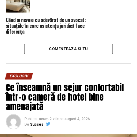
dreptate
Când ai nevoie cu adevărat de un avocat:
situațiile în care asistența juridică face
diferența
COMENTEAZA SI TU
EXCLUSIV
Ce înseamnă un sejur confortabil
într-o cameră de hotel bine
amenajată
Publicat
acum 2 zile
pe
august 4, 2026
De
Succes