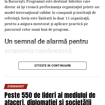
la București. Programul este destinat liderilor care
doresc să își crească performanța organizației printr-un
model internațional validat în companii și instituții de
referință. Seria este limitată la doar 15 organizații,
pentru a asigura mentorat și aplicare practică pe
parcursul celor nouă luni de program.
Un semnal de alarmă pentru
economia românească
Clasamentul anual publicat de Institute for
Management Development (IMD), la 18 iunie 2026,
CITESTE IN CONTINUARE
plasează România pe locul 61 din 70 de economii
analizate, cu 12 poziții mai jos decât în anul anterior –
cea mai abruptă cădere din ultimii patru ani. România se
EVENIMENT
află acum în urma Poloniei (locul 41), Ungariei (51) și
Peste 550 de lideri ai mediului de
Bulgariei (56), fiind urmată îndeaproape doar de Mexic și
afaceri, diplomației și societății
Slovacia.