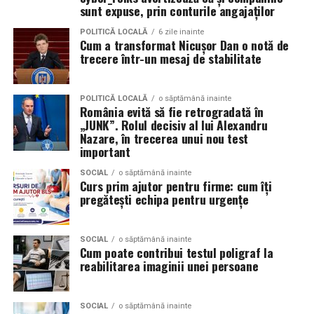
clienții. A pornit de la convingerea că oamenii cumpără
sunt expuse, prin conturile angajaților
de la oameni, nu de la branduri, iar asta înseamnă că
POLITICĂ LOCALĂ
6 zile inainte
prezența personală contează la fel de mult ca produsul.
Cum a transformat Nicușor Dan o notă de
trecere într-un mesaj de stabilitate
Iuliana Gabriela Enescu
este specialist în fotografie si
videografie cu dronă. Știe că domeniul ei este dominat
POLITICĂ LOCALĂ
o săptămână inainte
de bărbați și că vizibilitatea ei ca profesionistă este, în
România evită să fie retrogradată în
„JUNK”. Rolul decisiv al lui Alexandru
sine, un argument.
Nazare, în trecerea unui nou test
important
Isabela Alexandru
oferă servicii de consiliere de cuplu
și psihoterapie. Lucrează zilnic cu oameni care încearcă
SOCIAL
o săptămână inainte
Curs prim ajutor pentru firme: cum îți
să se înțeleagă mai bine și crede că autenticitatea
pregătești echipa pentru urgențe
trebuie să înceapă de la ea.
Oana Teslaru
este consultant financiar și expert în
SOCIAL
o săptămână inainte
Cum poate contribui testul poligraf la
investiții imobiliare. A ales să fie prezentă cu vocea ei
reabilitarea imaginii unei persoane
într-un domeniu în care credibilitatea se construiește
greu și se pierde repede.
SOCIAL
o săptămână inainte