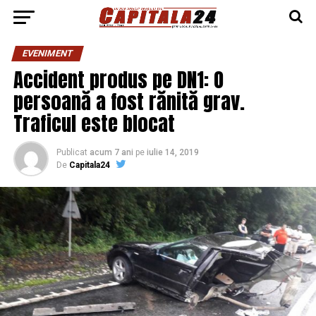
EVENIMENT
Accident produs pe DN1: O
persoană a fost rănită grav.
Traficul este blocat
Publicat
acum 7 ani
pe
iulie 14, 2019
De
Capitala24