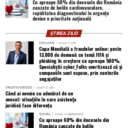
Mirela Iacob
Cu aproape 60% din decesele din România
vinde cosmetice naturale și lucrează cu
cauzate de bolile cardiovasculare,
femei care vor produse în care au încredere. Prezența ei
rapiditatea diagnosticului în urgențe
publică este, pentru clientele ei, primul semn că brandul
devine o prioritate națională
ei e real.
ȘTIREA ZILEI
Ștefania Filip
este numerolog și lucrează cu
antreprenori care vor să ia decizii mai aliniate cu ce sunt
EXCLUSIV
acum 5 zile
Cupa Mondială a fraudelor online: peste
ei cu adevărat. Alege să fie vizibilă pentru că domeniul ei
13.000 de domenii cu temă FIFA și
câștigă credibilitate prin oameni, nu prin concepte.
phishing în creștere cu aproape 500%.
Specialiștii cyber_Folks avertizează că și
Mihaela Antoche
activează în nutriție și sănătate.
companiile sunt expuse, prin conturile
Crede că informația corectă ajunge la oamenii potriviți
angajaților
doar atunci când vine de la o sursă cu chip și nume.
UNCATEGORIZED
acum 5 zile
Când ai nevoie cu adevărat de un
De ce contează vizibilitatea, nu
avocat: situațiile în care asistența
juridică face diferența
doar activitatea
SOCIAL
acum o săptămână
Cu aproape 60% din decesele din
Campania „Aleg să fiu vizibilă” (
#AlegSaFiuVizibila)
nu
România cauzate de bolile
este doar despre fotografie. Este despre o decizie pe