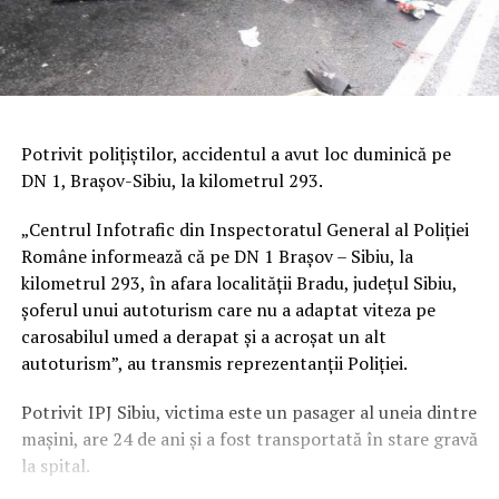
Potrivit poliţiştilor, accidentul a avut loc duminică pe
DN 1, Braşov-Sibiu, la kilometrul 293.
„Centrul Infotrafic din Inspectoratul General al Poliţiei
Române informează că pe DN 1 Braşov – Sibiu, la
kilometrul 293, în afara localităţii Bradu, judeţul Sibiu,
şoferul unui autoturism care nu a adaptat viteza pe
carosabilul umed a derapat şi a acroşat un alt
autoturism”, au transmis reprezentanţii Poliţiei.
Potrivit IPJ Sibiu, victima este un pasager al uneia dintre
maşini, are 24 de ani şi a fost transportată în stare gravă
la spital.