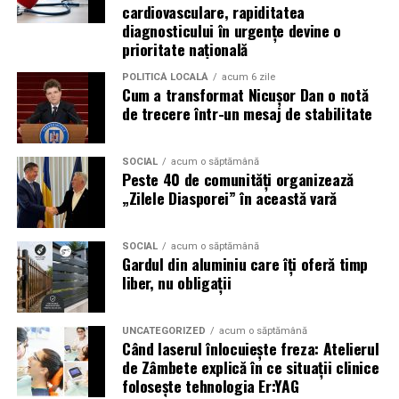
cardiovasculare, rapiditatea
care fiecare dintre aceste femei a luat-o conștient: să nu
diagnosticului în urgențe devine o
mai lase calitatea muncii lor să rămână un secret bine
prioritate națională
păzit.
POLITICĂ LOCALĂ
acum 6 zile
Cum a transformat Nicușor Dan o notă
România are sute de mii de femei antreprenor. Mulți
de trecere într-un mesaj de stabilitate
dintre cei care ar beneficia de serviciile lor nu le cunosc,
nu pentru că nu le caută, ci pentru că nu le găsesc.
Vizibilitatea profesională nu este vanitate. Este o parte
SOCIAL
acum o săptămână
Peste 40 de comunități organizează
din afacere.
„Zilele Diasporei” în această vară
Asociația Antreprenoare.ro a construit, prin această
campanie, o arhivă de povești reale. Toate participantele
SOCIAL
acum o săptămână
Gardul din aluminiu care îți oferă timp
din prima rundă vor apărea pe prima pagină a
liber, nu obligații
antreprenoare.ro
timp de un an.
Campania #AlegSaFiuVizibila
UNCATEGORIZED
acum o săptămână
Când laserul înlocuiește freza: Atelierul
continuă
de Zâmbete explică în ce situații clinice
folosește tehnologia Er:YAG