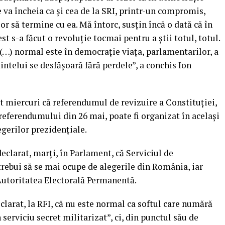
e va încheia ca şi cea de la SRI, printr-un compromis,
 or să termine cu ea. Mă întorc, susţin încă o dată că în
 s-a făcut o revoluţie tocmai pentru a ştii totul, totul.
 (…) normal este în democraţie viaţa, parlamentarilor, a
dintelui se desfăşoară fără perdele”, a conchis Ion
t miercuri că referendumul de revizuire a Constituţiei,
 referendumului din 26 mai, poate fi organizat în acelaşi
egerilor prezidenţiale.
eclarat, marţi, în Parlament, că Serviciul de
rebui să se mai ocupe de alegerile din România, iar
 Autoritatea Electorală Permanentă.
larat, la RFI, că nu este normal ca softul care numără
n serviciu secret militarizat”, ci, din punctul său de