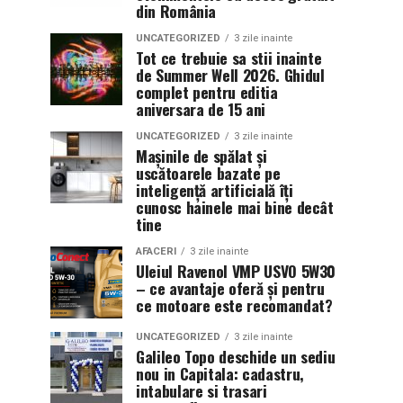
din România
UNCATEGORIZED
3 zile inainte
Tot ce trebuie sa stii inainte
de Summer Well 2026. Ghidul
complet pentru editia
aniversara de 15 ani
UNCATEGORIZED
3 zile inainte
Mașinile de spălat și
uscătoarele bazate pe
inteligență artificială îți
cunosc hainele mai bine decât
tine
AFACERI
3 zile inainte
Uleiul Ravenol VMP USVO 5W30
– ce avantaje oferă și pentru
ce motoare este recomandat?
UNCATEGORIZED
3 zile inainte
Galileo Topo deschide un sediu
nou in Capitala: cadastru,
intabulare si trasari