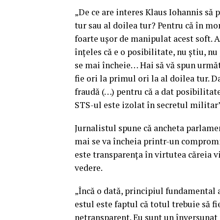
„De ce are interes Klaus Iohannis să 
tur sau al doilea tur? Pentru că în m
foarte uşor de manipulat acest soft. 
înţeles că e o posibilitate, nu ştiu, 
se mai încheie… Hai să vă spun următ
fie ori la primul ori la al doilea tur. 
fraudă (…) pentru că a dat posibilitat
STS-ul este izolat în secretul militar”
Jurnalistul spune că ancheta parlamen
mai se va încheia printr-un compromis
este transparenţa în virtutea căreia v
vedere.
„Încă o dată, principiul fundamental a
estul este faptul că totul trebuie să 
netransparent. Eu sunt un înverşunat 