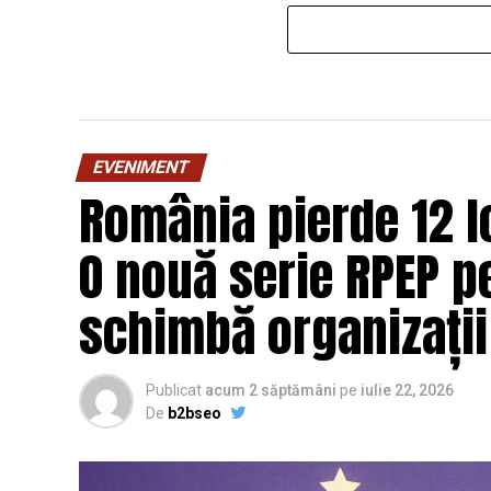
EVENIMENT
România pierde 12 lo
O nouă serie RPEP pe
schimbă organizații
Publicat
acum 2 săptămâni
pe
iulie 22, 2026
De
b2bseo