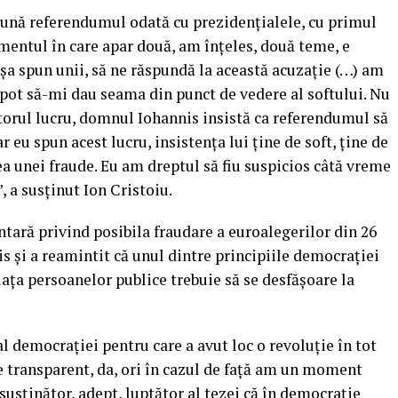
pună referendumul odată cu prezidenţialele, cu primul
omentul în care apar două, am înţeles, două teme, e
Aşa spun unii, să ne răspundă la această acuzaţie (…) am
nu pot să-mi dau seama din punct de vedere al softului. Nu
orul lucru, domnul Iohannis insistă ca referendumul să
Dar eu spun acest lucru, insistenţa lui ţine de soft, ţine de
ea unei fraude. Eu am dreptul să fiu suspicios câtă vreme
, a susţinut Ion Cristoiu.
tară privind posibila fraudare a euroalegerilor din 26
 şi a reamintit că unul dintre principiile democraţiei
iaţa persoanelor publice trebuie să se desfăşoare la
l democraţiei pentru care a avut loc o revoluţie în tot
fie transparent, da, ori în cazul de faţă am un moment
susţinător, adept, luptător al tezei că în democraţie