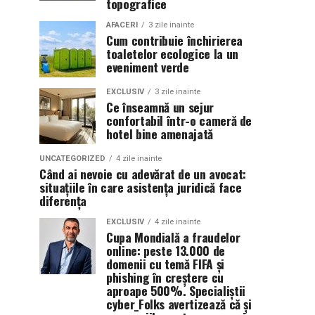
topografice
AFACERI
3 zile inainte
Cum contribuie închirierea
toaletelor ecologice la un
eveniment verde
EXCLUSIV
3 zile inainte
Ce înseamnă un sejur
confortabil într-o cameră de
hotel bine amenajată
UNCATEGORIZED
4 zile inainte
Când ai nevoie cu adevărat de un avocat:
situațiile în care asistența juridică face
diferența
EXCLUSIV
4 zile inainte
Cupa Mondială a fraudelor
online: peste 13.000 de
domenii cu temă FIFA și
phishing în creștere cu
aproape 500%. Specialiștii
cyber_Folks avertizează că și