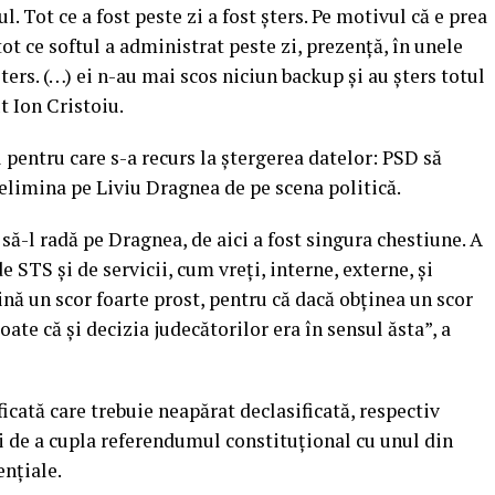
ul. Tot ce a fost peste zi a fost şters. Pe motivul că e prea
ot ce softul a administrat peste zi, prezenţă, în unele
 şters. (…) ei n-au mai scos niciun backup şi au şters totul
t Ion Cristoiu.
l pentru care s-a recurs la ştergerea datelor: PSD să
 elimina pe Liviu Dragnea de pe scena politică.
să-l radă pe Dragnea, de aici a fost singura chestiune. A
e STS şi de servicii, cum vreţi, interne, externe, şi
ă un scor foarte prost, pentru că dacă obţinea un scor
te că şi decizia judecătorilor era în sensul ăsta”, a
ficată care trebuie neapărat declasificată, respectiv
ui de a cupla referendumul constituţional cu unul din
enţiale.