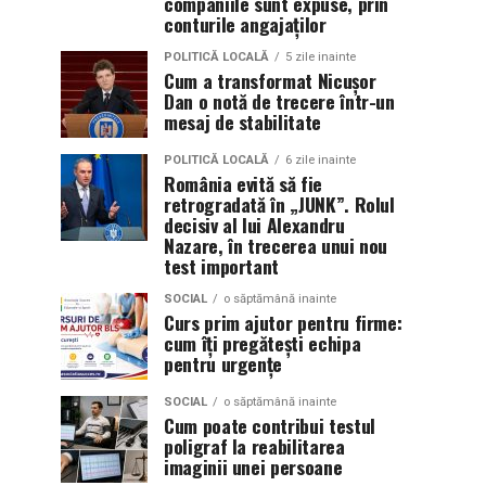
companiile sunt expuse, prin
conturile angajaților
POLITICĂ LOCALĂ
5 zile inainte
Cum a transformat Nicușor
Dan o notă de trecere într-un
mesaj de stabilitate
POLITICĂ LOCALĂ
6 zile inainte
România evită să fie
retrogradată în „JUNK”. Rolul
decisiv al lui Alexandru
Nazare, în trecerea unui nou
test important
SOCIAL
o săptămână inainte
Curs prim ajutor pentru firme:
cum îți pregătești echipa
pentru urgențe
SOCIAL
o săptămână inainte
Cum poate contribui testul
poligraf la reabilitarea
imaginii unei persoane