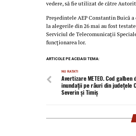
vedere, să fie utilizat de către Autor
Preşedintele AEP Constantin Buică a de
la alegerile din 26 mai au fost testat
Serviciul de Telecomunicaţii Speciale 
funcţionarea lor.
ARTICOLE PE ACEIASI TEMA:
NU RATATI
Avertizare METEO. Cod galben 
inundaţii pe râuri din judeţele 
Severin şi Timiş