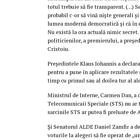
totul trebuie să fie transparent. (…) S
probabil c-or să vină nişte generali şi
lumea modernă democratică şi că în est
Nu există la ora actuală nimic secret.
politicienilor, a premierului, a preşe
Cristoiu.
Preşedintele Klaus Iohannis a declara
pentru a pune în aplicare rezultatele
timp cu primul sau al doilea tur al al
Ministrul de Interne, Carmen Dan, a d
Telecomunicaii Speciale (STS) nu ar t
sarcinile STS ar putea fi preluate de
Şi Senatorul ALDE Daniel Zamfir a dec
voturile la alegeri să fie operat de „u