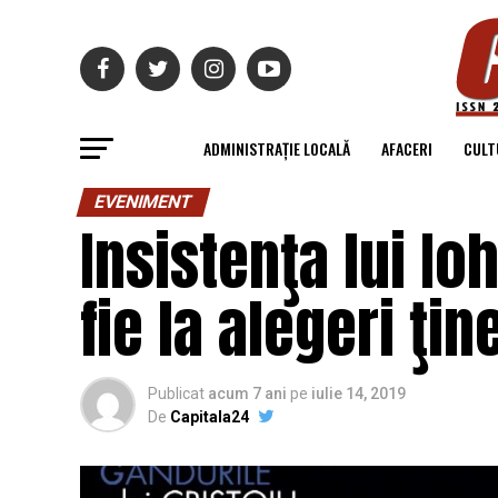
ADMINISTRAȚIE LOCALĂ
AFACERI
CULT
EVENIMENT
Insistenţa lui I
fie la alegeri ţi
Publicat
acum 7 ani
pe
iulie 14, 2019
De
Capitala24