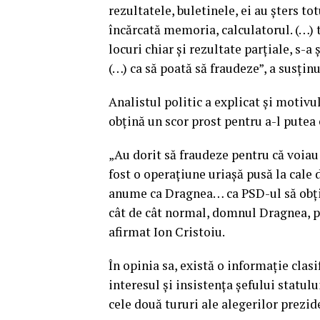
rezultatele, buletinele, ei au şters tot
încărcată memoria, calculatorul. (…) t
locuri chiar şi rezultate parţiale, s-a
(…) ca să poată să fraudeze”, a susţinu
Analistul politic a explicat şi motivu
obţină un scor prost pentru a-l putea
„Au dorit să fraudeze pentru că voiau 
fost o operaţiune uriaşă pusă la cale d
anume ca Dragnea… ca PSD-ul să obţin
cât de cât normal, domnul Dragnea, poa
afirmat Ion Cristoiu.
În opinia sa, există o informaţie clasi
interesul şi insistenţa şefului statul
cele două tururi ale alegerilor prezid