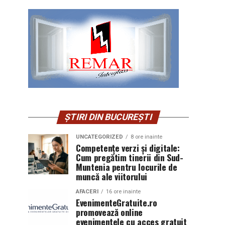
ȘTIRI DIN BUCUREȘTI
UNCATEGORIZED
8 ore inainte
Competențe verzi și digitale:
Cum pregătim tinerii din Sud-
Muntenia pentru locurile de
muncă ale viitorului
AFACERI
16 ore inainte
EvenimenteGratuite.ro
promovează online
evenimentele cu acces gratuit