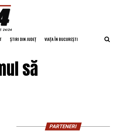
T
ȘTIRI DIN JUDEȚ
VIAȚA ÎN BUCUREȘTI
mul să
PARTENERI