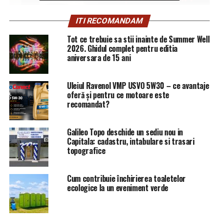
ITI RECOMANDAM
Tot ce trebuie sa stii inainte de Summer Well
2026. Ghidul complet pentru editia
aniversara de 15 ani
Uleiul Ravenol VMP USVO 5W30 – ce avantaje
oferă și pentru ce motoare este
Membrii
grupului au fost:
recomandat?
comisar șef de politie IORDACHE MIHAI
Galileo Topo deschide un sediu nou in
IULIANO, CNP 16___30, CI seria P_, nr. 000___ –
Capitala: cadastru, intabulare si trasari
ofiter operativ in cadrul
Serviciului de
topografice
Investigarea Fraudelor Prahova, detasat la PCA
Ploiesti, apoi – din august 2015 – la D.N.A. – S. T.
Cum contribuie închirierea toaletelor
Ploiesti;
ecologice la un eveniment verde
comisar de politie TOMA CIPRIAN, CNP
17____01 – ofiter operativ in cadrul
Serviciului