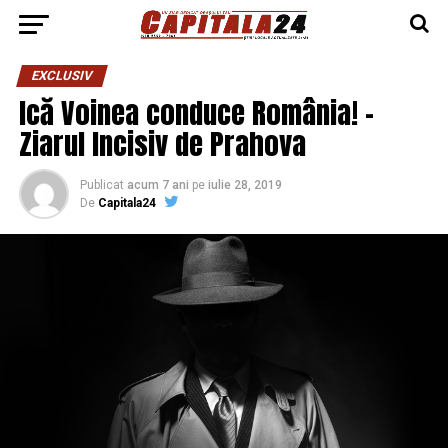
EXCLUSIV
Ică Voinea conduce România! –
Ziarul Incisiv de Prahova
Publicat
acum 7 ani
pe
iulie 28, 2019
De
Capitala24