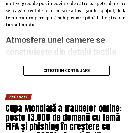
motive greu de pus în cuvinte de către oaspete, dar care
Fraudelor
, în cadrul aceluiași inspectorat. Funcția a fost
se leagă direct de felul în care a fost gândit spațiul, de la
menținută vacantă și pe perioada cât a ocupat funcția
temperatura percepută sub picioare până la liniștea din
de adjunct al șefului I.P.J. Prahova, tocmai pentru a-i
timpul nopții.
permite să coordoneze în continuare nemijlocit și
direct, activitatea serviciului, scopul fiind de a-si proteja
Atmosfera unei camere se
interesele.
construiește din detalii tactile
Contactul direct cu pardoseala este una dintre primele
senzații fizice pe care le are un oaspete atunci când
CITESTE IN CONTINUARE
intră desculț în cameră, fie dimineața, fie la revenirea de
pe drum, seara târziu. Textura și moliciunea potrivite,
oferite de
mocheta hotel
, pot schimba radical felul în
EXCLUSIV
care este percepută o cameră, chiar dacă restul
Cupa Mondială a fraudelor online:
mobilierului rămâne identic de la o unitate la alta din
peste 13.000 de domenii cu temă
același lanț hotelier internațional.
FIFA și phishing în creștere cu
Dincolo de senzația tactilă, pardoseala influențează și