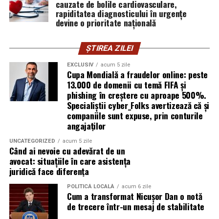
cauzate de bolile cardiovasculare,
cyber_Folks România.
rapiditatea diagnosticului în urgențe
devine o prioritate națională
Subiectul a fost semnalat și de FBI, care a inclus în
informările din ultima lună amenințările asociate
ȘTIREA ZILEI
turneului, de la fraude online și furtul datelor până la
EXCLUSIV
acum 5 zile
operațiuni de dezinformare.
Cupa Mondială a fraudelor online: peste
13.000 de domenii cu temă FIFA și
Avertismentele publice s-au concentrat în principal
phishing în creștere cu aproape 500%.
asupra fanilor și infrastructurii orașelor gazdă, însă
Specialiștii cyber_Folks avertizează că și
specialiștii atrag atenția că firmele pot fi afectate
companiile sunt expuse, prin conturile
angajaților
inclusiv atunci când nu au nicio legătură directă cu
industria sportului, turismului sau vânzarea de bilete.
UNCATEGORIZED
acum 5 zile
Când ai nevoie cu adevărat de un
Atacurile sunt mai eficiente în contextul
avocat: situațiile în care asistența
evenimentelor globale
juridică face diferența
POLITICĂ LOCALĂ
acum 6 zile
Campaniile de phishing asociate evenimentelor
Cum a transformat Nicușor Dan o notă
importante profită de interesul public ridicat, de
de trecere într-un mesaj de stabilitate
presiunea timpului și de teama utilizatorilor că ar putea