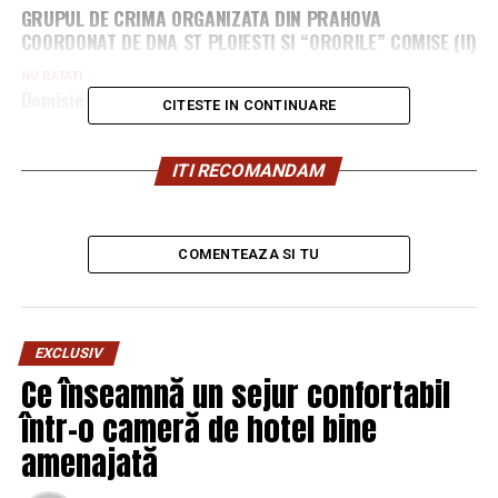
GRUPUL DE CRIMA ORGANIZATA DIN PRAHOVA
COORDONAT DE DNA ST PLOIESTI SI “ORORILE” COMISE (II)
NU RATATI
Demisie de rasunet din cadrul UNPR
CITESTE IN CONTINUARE
ITI RECOMANDAM
COMENTEAZA SI TU
EXCLUSIV
Ce înseamnă un sejur confortabil
într-o cameră de hotel bine
amenajată