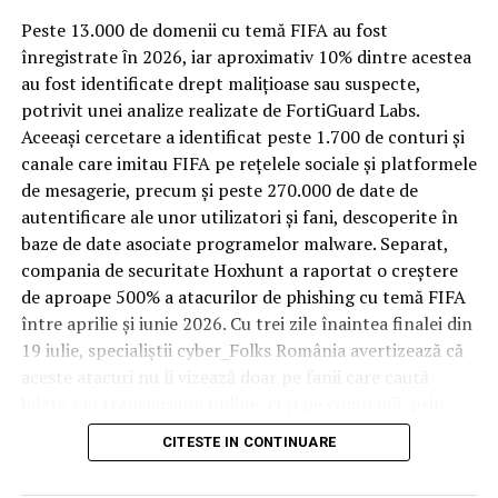
Spre diferență de o locuință obișnuită, o cameră de hotel
Peste 13.000 de domenii cu temă FIFA au fost
trece printr-un ciclu de utilizare intensă: oaspeți diferiți,
înregistrate ȋn 2026, iar aproximativ 10% dintre acestea
bagaje trase pe roți, curățenie zilnică, uneori mai multe
au fost identificate drept malițioase sau suspecte,
rezervări consecutive în aceeași săptămână. Această
potrivit unei analize realizate de FortiGuard Labs.
frecvență ridicată de utilizare pune presiune reală pe
Aceeași cercetare a identificat peste 1.700 de conturi și
orice suprafață, iar pardoseala este printre primele
canale care imitau FIFA pe rețelele sociale și platformele
elemente afectate vizibil, mai ales în zona din jurul
de mesagerie, precum și peste 270.000 de date de
patului și a ușii de acces.
autentificare ale unor utilizatori și fani, descoperite în
baze de date asociate programelor malware. Separat,
În etapa de renovare sau construcție, administratorii
compania de securitate Hoxhunt a raportat o creștere
care iau în calcul
mocheta trafic intens
pentru zonele
de aproape 500% a atacurilor de phishing cu temă FIFA
cu rotație mare reduc riscul de uzură prematură și de
între aprilie și iunie 2026. Cu trei zile înaintea finalei din
decolorare vizibilă în punctele de trecere frecventă. Este
19 iulie, specialiștii cyber_Folks România avertizează că
o decizie care ține mai puțin de stil și mai mult de
aceste atacuri nu îi vizează doar pe fanii care caută
longevitatea reală a investiției în amenajare, vizibilă abia
bilete sau transmisiuni online, ci și pe companii, prin
după primele sezoane de utilizare intensă.
conturile, dispozitivele și infrastructura digitală
CITESTE IN CONTINUARE
utilizate de angajați.
Un sejur care rămâne în