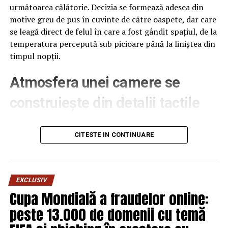
următoarea călătorie. Decizia se formează adesea din
motive greu de pus în cuvinte de către oaspete, dar care
se leagă direct de felul în care a fost gândit spațiul, de la
temperatura percepută sub picioare până la liniștea din
timpul nopții.
Atmosfera unei camere se
construiește din detalii tactile
Contactul direct cu pardoseala este una dintre primele
senzații fizice pe care le are un oaspete atunci când
CITESTE IN CONTINUARE
intră desculț în cameră, fie dimineața, fie la revenirea de
pe drum, seara târziu. Textura și moliciunea potrivite,
oferite de
mocheta hotel
, pot schimba radical felul în
EXCLUSIV
care este percepută o cameră, chiar dacă restul
Cupa Mondială a fraudelor online:
mobilierului rămâne identic de la o unitate la alta din
peste 13.000 de domenii cu temă
același lanț hotelier internațional.