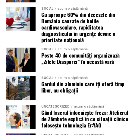
pierde o ofertă sau o oportunitate. Mesajele care anunță
SOCIAL
acum o săptămână
ultimele bilete disponibile, acces limitat la o transmisie
Cu aproape 60% din decesele din
sau câștigarea unui premiu pot determina utilizatorii să
România cauzate de bolile
reacționeze înainte de a verifica sursa.
cardiovasculare, rapiditatea
diagnosticului în urgențe devine o
prioritate națională
Turneul se încheie pe 19 iulie, iar specialiștii anticipează
o intensificare a activității frauduloase în perioada
SOCIAL
acum o săptămână
finalei. Printre cele mai utilizate pretexte se numără
Peste 40 de comunități organizează
„Zilele Diasporei” în această vară
transmisiunile pirat, biletele revândute, pariurile,
tombolele, concursurile și falsele oferte de călătorie.
SOCIAL
acum o săptămână
Pentru a răspunde riscurilor tot mai complexe,
Gardul din aluminiu care îți oferă timp
cyber_Folks a lansat la finalul lunii iunie robo_Folks,
liber, nu obligații
primul asistent AI integrat într-un panou de hosting
din România. Acesta poate efectua, la cererea
UNCATEGORIZED
acum o săptămână
utilizatorului, un audit al securității site-ului, care
Când laserul înlocuiește freza: Atelierul
include verificarea certificatelor SSL, a configurărilor
de Zâmbete explică în ce situații clinice
folosește tehnologia Er:YAG
DNS și a sistemelor SPF, DKIM și DMARC utilizate
pentru protecția e-mailului împotriva uzurpării