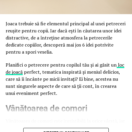
a avertizat, la rândul său, asupra amenințărilor asociate
trec de la deschiderea propriu-zisă a hotelului.
Cupei Mondiale FIFA 2026, de la site-uri și concursuri
false până la tentative de furt al datelor personale și
financiare. Instituția recomandă verificarea atentă a
Joaca trebuie să fie elementul principal al unei petreceri
sursei mesajelor și raportarea incidentelor la numărul
reușite pentru copii. Iar dacă ești în căutarea unor idei
unic 1911.
distractive, de a întreține atmosfera la petrecerile
dedicate copiilor, descoperă mai jos 6 idei potrivite
Campaniile identificate în ultimele săptămâni folosesc
pentru a spori veselia.
site-uri care imită platformele oficiale FIFA, aplicații
false de streaming, coduri QR malițioase și mesaje care
Planifici o petrecere pentru copilul tău și ai găsit un
loc
promit bilete, rambursări, premii sau acces gratuit la
de joacă
perfect, tematica inspirată și meniul delicios,
meciuri. FBI a emis în luna mai un avertisment privind
care să îi încânte pe micii invitați? Ei bine, acestea nu
site-urile care clonează platforma oficială prin
sunt singurele aspecte de care să ții cont, în crearea
modificări minore ale denumirii domeniului, precum
unui eveniment perfect.
introducerea sau schimbarea unei singure litere, pentru
Vânătoarea de comori
a colecta date personale și bancare.
Un singur grup de atacatori, denumit „Ghost Stadium”
Vânătoarea de comori este irezistibilă la orice vârstă, iar
de cercetătorii în securitate, ar opera peste 300 de
pentru copii este una dintre cele mai distractive