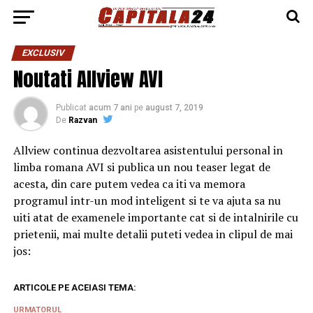
EXCLUSIV
Noutati Allview AVI
Publicat
acum 7 ani
pe
august 7, 2019
De
Razvan
Allview continua dezvoltarea asistentului personal in
limba romana AVI si publica un nou teaser legat de
acesta, din care putem vedea ca iti va memora
programul intr-un mod inteligent si te va ajuta sa nu
uiti atat de examenele importante cat si de intalnirile cu
prietenii, mai multe detalii puteti vedea in clipul de mai
jos:
ARTICOLE PE ACEIASI TEMA:
URMATORUL