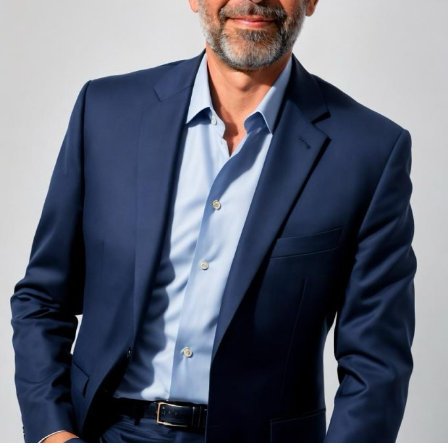
adiacent rămâne una dintre cele mai frecvente
nemulțumiri semnalate de oaspeți în recenziile online,
chiar și la unități altfel apreciate pentru servicii și
locație. De multe ori, oaspeții nu identifică pardoseala
drept sursa reală a problemei, ci descriu simplu senzația
de spațiu zgomotos sau agitat.
Pardoseala joacă un rol important în absorbția acestor
sunete, mai ales în zonele de trecere frecventă dintre
cameră și baie sau dintre pat și fereastră. Un material cu
proprietăți fonoabsorbante bune reduce transmiterea
zgomotului către camerele vecine și către etajele
inferioare, un aspect esențial mai ales în clădirile mai
vechi, cu structuri care nu au fost proiectate inițial
pentru izolare fonică performantă.
Rotația rapidă a oaspeților cere
materiale rezistente