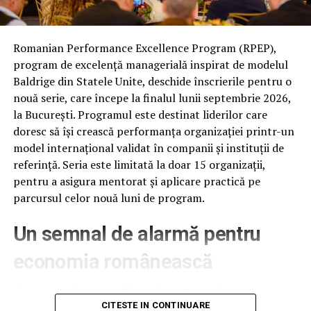
Astfel, ne aflăm la finalul unui an de competiții, în
cadrul cărora bolidul electric a înregistrat rezultate
neașteptat de bune, situându-se constant la mijlocul
Romanian Performance Excellence Program (RPEP),
clasamentului general, fără niciun abandon. În cadrul
program de excelență managerială inspirat de modelul
celor 11 etape la care a participat în 2019, în
Baldrige din Statele Unite, deschide înscrierile pentru o
Campionatul de Viteză în Coastă și în Campionatul de
nouă serie, care începe la finalul lunii septembrie 2026,
Super Rally, Sorin Ghisoi s-a întors acasă cu 11 trofee de
la București. Programul este destinat liderilor care
Locul I.
doresc să își crească performanța organizației printr-un
model internațional validat în companii și instituții de
referință. Seria este limitată la doar 15 organizații,
pentru a asigura mentorat și aplicare practică pe
parcursul celor nouă luni de program.
Un semnal de alarmă pentru
economia românească
Clasamentul anual publicat de Institute for
Management Development (IMD), la 18 iunie 2026,
CITESTE IN CONTINUARE
Printre domnisoarele care au avut curajul să-i fie copilot