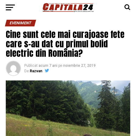
EVENIMENT
Cine sunt cele mai curajoase fete
care s-au dat cu primul bolid
electric din România?
Publicat
acum 7 ani
pe
noiembrie 27, 2019
De
Razvan