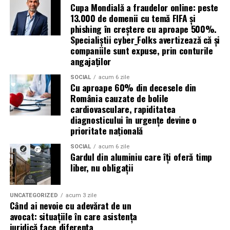
Cupa Mondială a fraudelor online: peste
13.000 de domenii cu temă FIFA și
De ce contează vizibilitatea, nu
phishing în creștere cu aproape 500%.
Specialiștii cyber_Folks avertizează că și
doar activitatea
companiile sunt expuse, prin conturile
angajaților
Campania „Aleg să fiu vizibilă” (
#AlegSaFiuVizibila)
nu
este doar despre fotografie. Este despre o decizie pe
SOCIAL
acum 6 zile
Cu aproape 60% din decesele din
care fiecare dintre aceste femei a luat-o conștient: să nu
România cauzate de bolile
mai lase calitatea muncii lor să rămână un secret bine
cardiovasculare, rapiditatea
păzit.
diagnosticului în urgențe devine o
prioritate națională
România are sute de mii de femei antreprenor. Mulți
SOCIAL
acum 6 zile
dintre cei care ar beneficia de serviciile lor nu le cunosc,
Gardul din aluminiu care îți oferă timp
nu pentru că nu le caută, ci pentru că nu le găsesc.
liber, nu obligații
Vizibilitatea profesională nu este vanitate. Este o parte
din afacere.
UNCATEGORIZED
acum 3 zile
Când ai nevoie cu adevărat de un
Asociația Antreprenoare.ro a construit, prin această
avocat: situațiile în care asistența
campanie, o arhivă de povești reale. Toate participantele
juridică face diferența