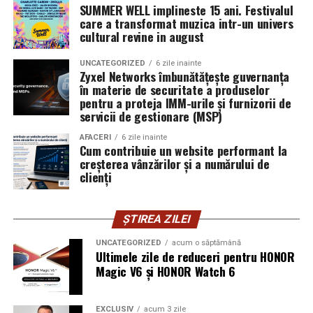
trebuie să înceapă de la ea.
SUMMER WELL implineste 15 ani. Festivalul
care a transformat muzica intr-un univers
Oana Teslaru
este consultant financiar și expert în
cultural revine in august
investiții imobiliare. A ales să fie prezentă cu vocea ei
UNCATEGORIZED
6 zile inainte
într-un domeniu în care credibilitatea se construiește
Zyxel Networks îmbunătățește guvernanța
greu și se pierde repede.
în materie de securitate a produselor
pentru a proteja IMM-urile și furnizorii de
Mirela Iacob
servicii de gestionare (MSP)
vinde cosmetice naturale și lucrează cu
femei care vor produse în care au încredere. Prezența ei
AFACERI
6 zile inainte
publică este, pentru clientele ei, primul semn că brandul
Cum contribuie un website performant la
creșterea vânzărilor și a numărului de
ei e real.
clienți
Ștefania Filip
este numerolog și lucrează cu
antreprenori care vor să ia decizii mai aliniate cu ce sunt
ȘTIREA ZILEI
ei cu adevărat. Alege să fie vizibilă pentru că domeniul ei
câștigă credibilitate prin oameni, nu prin concepte.
UNCATEGORIZED
acum o săptămână
Ultimele zile de reduceri pentru HONOR
Magic V6 și HONOR Watch 6
Mihaela Antoche
activează în nutriție și sănătate.
Crede că informația corectă ajunge la oamenii potriviți
doar atunci când vine de la o sursă cu chip și nume.
EXCLUSIV
acum 3 zile