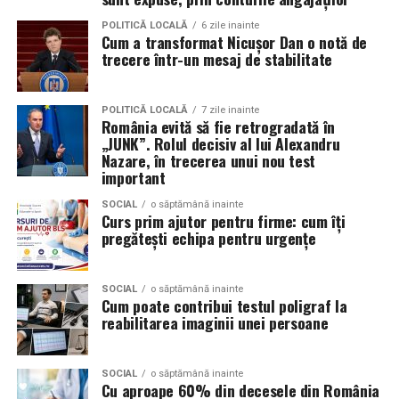
de la oameni, nu de la branduri, iar asta înseamnă că
POLITICĂ LOCALĂ
6 zile inainte
prezența personală contează la fel de mult ca produsul.
Cum a transformat Nicușor Dan o notă de
trecere într-un mesaj de stabilitate
Iuliana Gabriela Enescu
este specialist în fotografie si
videografie cu dronă. Știe că domeniul ei este dominat
POLITICĂ LOCALĂ
7 zile inainte
de bărbați și că vizibilitatea ei ca profesionistă este, în
România evită să fie retrogradată în
„JUNK”. Rolul decisiv al lui Alexandru
sine, un argument.
Nazare, în trecerea unui nou test
important
Isabela Alexandru
oferă servicii de consiliere de cuplu
și psihoterapie. Lucrează zilnic cu oameni care încearcă
SOCIAL
o săptămână inainte
Curs prim ajutor pentru firme: cum îți
să se înțeleagă mai bine și crede că autenticitatea
pregătești echipa pentru urgențe
trebuie să înceapă de la ea.
Oana Teslaru
este consultant financiar și expert în
SOCIAL
o săptămână inainte
Cum poate contribui testul poligraf la
investiții imobiliare. A ales să fie prezentă cu vocea ei
reabilitarea imaginii unei persoane
într-un domeniu în care credibilitatea se construiește
greu și se pierde repede.
SOCIAL
o săptămână inainte
Mirela Iacob
Cu aproape 60% din decesele din România
vinde cosmetice naturale și lucrează cu