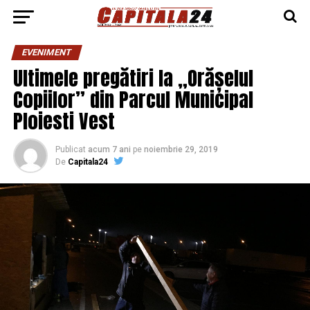
EVENIMENT
Ultimele pregătiri la „Orășelul
Copiilor” din Parcul Municipal
Ploiesti Vest
Publicat
acum 7 ani
pe
noiembrie 29, 2019
De
Capitala24