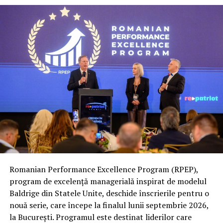
Directorul acestui minunat parc, Donald Constantin,
este si la aceasta ora la munca de jos, asa cum ne-a
obisnuit.
Romanian Performance Excellence Program (RPEP),
program de excelență managerială inspirat de modelul
Baldrige din Statele Unite, deschide înscrierile pentru o
nouă serie, care începe la finalul lunii septembrie 2026,
la București. Programul este destinat liderilor care