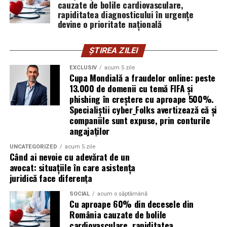
cauzate de bolile cardiovasculare,
femei care vor produse în care au încredere. Prezența ei
rapiditatea diagnosticului în urgențe
publică este, pentru clientele ei, primul semn că brandul
devine o prioritate națională
ei e real.
ȘTIREA ZILEI
Ștefania Filip
este numerolog și lucrează cu
antreprenori care vor să ia decizii mai aliniate cu ce sunt
EXCLUSIV
acum 5 zile
Cupa Mondială a fraudelor online: peste
ei cu adevărat. Alege să fie vizibilă pentru că domeniul ei
13.000 de domenii cu temă FIFA și
câștigă credibilitate prin oameni, nu prin concepte.
phishing în creștere cu aproape 500%.
Specialiștii cyber_Folks avertizează că și
Mihaela Antoche
activează în nutriție și sănătate.
companiile sunt expuse, prin conturile
Crede că informația corectă ajunge la oamenii potriviți
angajaților
doar atunci când vine de la o sursă cu chip și nume.
UNCATEGORIZED
acum 5 zile
Când ai nevoie cu adevărat de un
De ce contează vizibilitatea, nu
avocat: situațiile în care asistența
juridică face diferența
doar activitatea
SOCIAL
acum o săptămână
Cu aproape 60% din decesele din
Campania „Aleg să fiu vizibilă” (
#AlegSaFiuVizibila)
nu
România cauzate de bolile
este doar despre fotografie. Este despre o decizie pe
cardiovasculare, rapiditatea