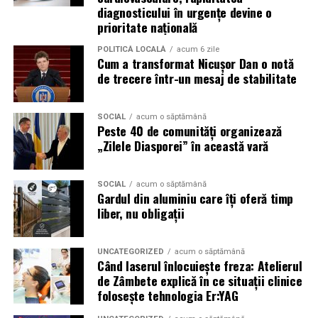
care fiecare dintre aceste femei a luat-o conștient: să nu
diagnosticului în urgențe devine o
mai lase calitatea muncii lor să rămână un secret bine
prioritate națională
păzit.
POLITICĂ LOCALĂ
acum 6 zile
Cum a transformat Nicușor Dan o notă
România are sute de mii de femei antreprenor. Mulți
de trecere într-un mesaj de stabilitate
dintre cei care ar beneficia de serviciile lor nu le cunosc,
nu pentru că nu le caută, ci pentru că nu le găsesc.
Vizibilitatea profesională nu este vanitate. Este o parte
SOCIAL
acum o săptămână
Peste 40 de comunități organizează
din afacere.
„Zilele Diasporei” în această vară
Asociația Antreprenoare.ro a construit, prin această
campanie, o arhivă de povești reale. Toate participantele
SOCIAL
acum o săptămână
Gardul din aluminiu care îți oferă timp
din prima rundă vor apărea pe prima pagină a
liber, nu obligații
antreprenoare.ro
timp de un an.
Campania #AlegSaFiuVizibila
UNCATEGORIZED
acum o săptămână
Când laserul înlocuiește freza: Atelierul
continuă
de Zâmbete explică în ce situații clinice
folosește tehnologia Er:YAG
„Aleg să fiu vizibilă” se extinde în noi orașe. Sesiunile de