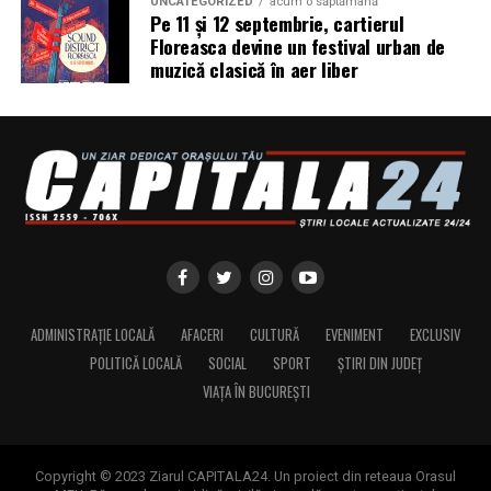
UNCATEGORIZED
acum o săptămână
fotografie de brand personal și micro-interviurile cu
Pe 11 și 12 septembrie, cartierul
antreprenoare din toată România vor continua să fie
Floreasca devine un festival urban de
muzică clasică în aer liber
publicate pe antreprenoare.ro.
Dacă ești femeie antreprenor și vrei să fii parte din
comunitate sau din etapele viitoare ale campaniei, mai
multe informații pe
antreprenoare.ro
sau la
contact@antreprenoare.ro
.
Asociația Antreprenoare.ro
a fost fondată în 2019 și
reunește peste 16.000 de femei antreprenor din
România.
ADMINISTRAȚIE LOCALĂ
AFACERI
CULTURĂ
EVENIMENT
EXCLUSIV
Sursa foto:antreprenoare.ro
POLITICĂ LOCALĂ
SOCIAL
SPORT
ȘTIRI DIN JUDEȚ
VIAȚA ÎN BUCUREȘTI
Copyright © 2023 Ziarul CAPITALA24. Un proiect din reteaua Orasul