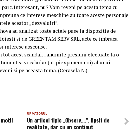
n parc. Interesant, nu? Vom reveni pe acesta tema cu
impreuna ce interese meschine au toate aceste personaje
atele acestor „dezvaluiri”.
hova au analizat toate actele puse la dispozitie de
Ploiesti si de GREENTAM SERV SRL, acte ce imbraca
 si interese absconse.
n tot acest scandal…anumite presiuni efectuate la o
rtament si vocabular (atipic spunem noi) al unui
eveni si pe aceasta tema. (Cerasela N.).
URMATORUL
emotii
Un articol tipic „Observ….”, lipsit de
realitate, dar cu un continut