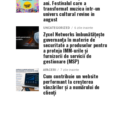
ani. Festivalul care a
transformat muzica intr-un
univers cultural revine in
august
UNCATEGORIZED
6 zile inainte
Zyxel Networks îmbunătățește
guvernanța în materie de
securitate a produselor pentru
a proteja IMM-urile și
furnizorii de servicii de
gestionare (MSP)
AFACERI
7 zile inainte
Cum contribuie un website
performant la creșterea
vânzărilor și a numărului de
clienți