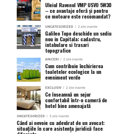
Uleiul Ravenol VMP USVO 5W30
– ce avantaje oferă și pentru
ce motoare este recomandat?
UNCATEGORIZED
2 zile inainte
Galileo Topo deschide un sediu
nou in Capitala: cadastru,
intabulare si trasari
topografice
AFACERI
2 zile inainte
Cum contribuie închirierea
toaletelor ecologice la un
eveniment verde
EXCLUSIV
2 zile inainte
Ce înseamnă un sejur
confortabil într-o cameră de
hotel bine amenajată
UNCATEGORIZED
3 zile inainte
Când ai nevoie cu adevărat de un avocat:
situațiile în care asistența juridică face