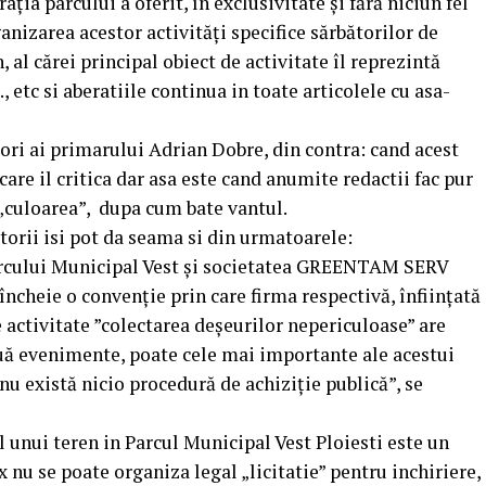
ția parcului a oferit, în exclusivitate și fără niciun fel
anizarea acestor activități specifice sărbătorilor de
 al cărei principal obiect de activitate îl reprezintă
 etc si aberatiile continua in toate articolele cu asa-
ri ai primarului Adrian Dobre, din contra: cand acest
care il critica dar asa este cand anumite redactii fac pur
i „culoarea”, dupa cum bate vantul.
itorii isi pot da seama si din urmatoarele:
Parcului Municipal Vest și societatea GREENTAM SERV
ncheie o convenție prin care firma respectivă, înființată
e activitate ”colectarea deșeurilor nepericuloase” are
ouă evenimente, poate cele mai importante ale acestui
 nu există nicio procedură de achiziție publică”, se
l unui teren in Parcul Municipal Vest Ploiesti este un
ix nu se poate organiza legal „licitatie” pentru inchiriere,