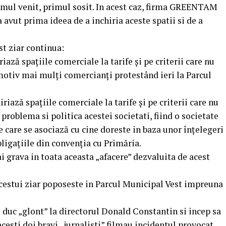
primul venit, primul sosit. In acest caz, firma GREENTAM
avut prima ideea de a inchiria aceste spatii si de a
st ziar continua:
iază spațiile comerciale la tarife și pe criterii care nu
motiv mai mulți comercianți protestând ieri la Parcul
ză spațiile comerciale la tarife și pe criterii care nu
 problema si politica acestei societati, fiind o societate
e care se asociază cu cine doreste in baza unor înțelegeri
bligațiile din convenția cu Primăria.
grava in toata aceasta „afacere” dezvaluita de acest
acestui ziar poposeste in Parcul Municipal Vest impreuna
duc „glont” la directorul Donald Constantin si incep sa
 acesti doi bravi „jurnalisti” filmau incidentul provocat