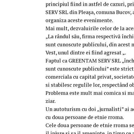
principiul fiind in astfel de cazuri, 
SERV SRL din Pleașa, comuna Bucov, a 
organiza aceste evenimente.
Mai mult, dezvaluirile celor de la ace
„La rândul său, firma respectivă închir
sunt cunoscute publicului, din acest 
Vest, unul dintre ei fiind agresat „.
Faptul ca GREENTAM SERV SRL „închiria
sunt cunoscute publicului” este strict
comerciala cu capital privat, societat
si stabilesc regulile lor, respectând o
Problema este mult mai comica si mai 
ziar.
Un autoturism cu doi „jurnalisti” ai 
cu doua persoane de etnie rroma.
Cele doua persoane de etnie rroma se 
il injure si sa il ameninte, in timp ce