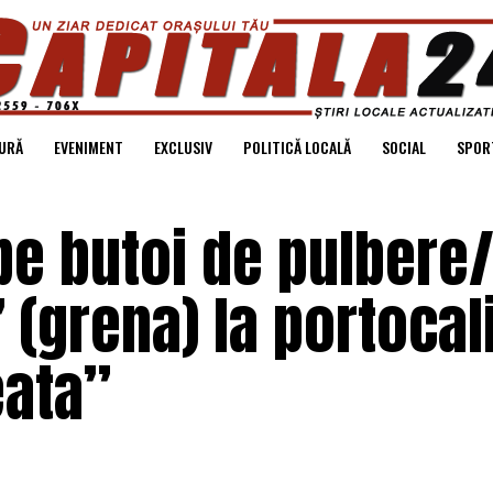
URĂ
EVENIMENT
EXCLUSIV
POLITICĂ LOCALĂ
SOCIAL
SPOR
pe butoi de pulbere/
 (grena) la portocali
eata”