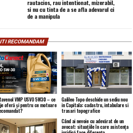
rautacios, rau intentionat, mizerabil,
si nu cu tinta de a se afla adevarul ci
de a manipula
ITI RECOMANDAM
 Ravenol VMP USVO 5W30 – ce
Galileo Topo deschide un sediu nou
je oferă și pentru ce motoare
in Capitala: cadastru, intabulare si
recomandat?
trasari topografice
Când ai nevoie cu adevărat de un
avocat: situațiile în care asistența
juridică face diferența