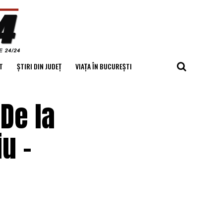
T
ȘTIRI DIN JUDEȚ
VIAȚA ÎN BUCUREȘTI
De la
u –