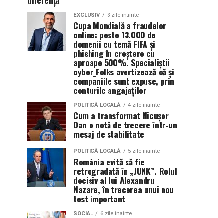
diferența
EXCLUSIV
3 zile inainte
Cupa Mondială a fraudelor
online: peste 13.000 de
domenii cu temă FIFA și
phishing în creștere cu
aproape 500%. Specialiștii
cyber_Folks avertizează că și
companiile sunt expuse, prin
conturile angajaților
POLITICĂ LOCALĂ
4 zile inainte
Cum a transformat Nicușor
Dan o notă de trecere într-un
mesaj de stabilitate
POLITICĂ LOCALĂ
5 zile inainte
România evită să fie
retrogradată în „JUNK”. Rolul
decisiv al lui Alexandru
Nazare, în trecerea unui nou
test important
SOCIAL
6 zile inainte