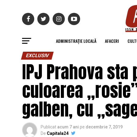
ADMINISTRAȚIE LOCALĂ
AFACERI
CULT
EXCLUSIV
IPJ Prahova sta 
culoarea „rosie”
galben, cu „sag
Publicat
acum 7 ani
pe
decembrie 7, 2019
De
Capitala24