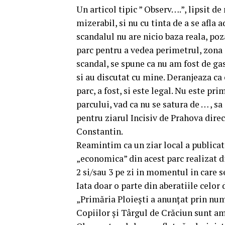
Un articol tipic ” Observ….”, lipsit de
mizerabil, si nu cu tinta de a se afla 
scandalul nu are nicio baza reala, poza
parc pentru a vedea perimetrul, zona
scandal, se spune ca nu am fost de gasi
si au discutat cu mine. Deranjeaza ca c
parc, a fost, si este legal. Nu este pr
parcului, vad ca nu se satura de … , sa
pentru ziarul Incisiv de Prahova dire
Constantin.
Reamintim ca un ziar local a publicat
„economica” din acest parc realizat d
2 si/sau 3 pe zi in momentul in care 
Iata doar o parte din aberatiile celor 
„Primăria Ploiești a anunțat prin num
Copiilor și Târgul de Crăciun sunt am