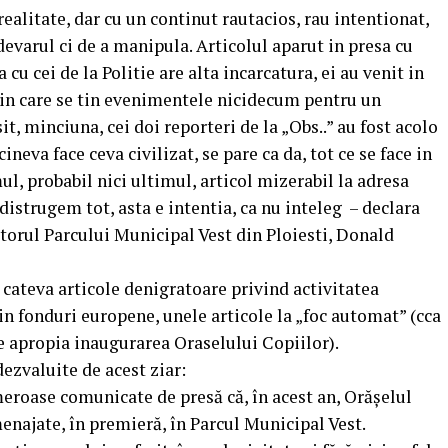
 realitate, dar cu un continut rautacios, rau intentionat,
adevarul ci de a manipula. Articolul aparut in presa cu
 cu cei de la Politie are alta incarcatura, ei au venit in
 in care se tin evenimentele nicidecum pentru un
t, minciuna, cei doi reporteri de la „Obs..” au fost acolo
ineva face ceva civilizat, se pare ca da, tot ce se face in
imul, probabil nici ultimul, articol mizerabil la adresa
 distrugem tot, asta e intentia, ca nu inteleg – declara
ctorul Parcului Municipal Vest din Ploiesti, Donald
 cateva articole denigratoare privind activitatea
in fonduri europene, unele articole la „foc automat” (cca
se apropia inaugurarea Oraselului Copiilor).
dezvaluite de acest ziar:
eroase comunicate de presă că, în acest an, Orășelul
enajate, în premieră, în Parcul Municipal Vest.