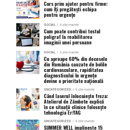
Curs prim ajutor pentru firme:
cum îți pregătești echipa
pentru urgențe
SOCIAL
6 zile inainte
Cum poate contribui testul
poligraf la reabilitarea
imaginii unei persoane
SOCIAL
6 zile inainte
Cu aproape 60% din decesele
din România cauzate de bolile
cardiovasculare, rapiditatea
diagnosticului în urgențe
devine o prioritate națională
UNCATEGORIZED
6 zile inainte
Când laserul înlocuiește freza:
Atelierul de Zâmbete explică
în ce situații clinice folosește
tehnologia Er:YAG
UNCATEGORIZED
6 zile inainte
SUMMER WELL implineste 15