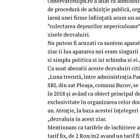
Observatorulph.ro a aflat că administra
de procedură de achiziție publică, org
iarnă unei firme înființată acum un an,
”colectarea deșeurilor nepericuloase”.,
zisele dezvaluiri.
Nu putem fi acuzati ca suntem aparato
ziar ii lua apararea noi eram singurii 
si simplu politica si isi schimba si e
Ca sunt aberatii aceste dezvaluiri cit
„Luna trecută, între administrația 
SRL din sat Pleașa, comuna Bucov, se î
în 2018 și având ca obiect principal d
exclusivitate în organizarea celor d
an. Atenție, la baza acestei înțelegeri
„dezvaluia in acest ziar.
Mentionam ca tarifele de inchiriere a
tarif fix, de 2 Ron/m2 avand un tarif f