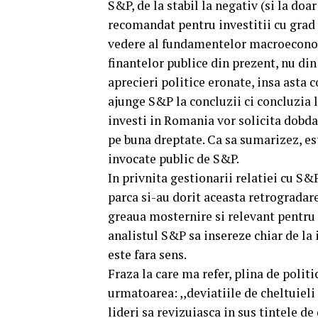
S&P, de la stabil la negativ (si la do
recomandat pentru investitii cu grad r
vedere al fundamentelor macroeconom
finantelor publice din prezent, nu din 
aprecieri politice eronate, insa asta
ajunge S&P la concluzii ci concluzia l
investi in Romania vor solicita dobda
pe buna dreptate. Ca sa sumarizez, est
invocate public de S&P.
In privnita gestionarii relatiei cu S&
parca si-au dorit aceasta retrogradare
greaua mosternire si relevant pentru 
analistul S&P sa insereze chiar de la i
este fara sens.
Fraza la care ma refer, plina de polit
urmatoarea: ,,deviatiile de cheltuieli
lideri sa revizuiasca in sus tintele de