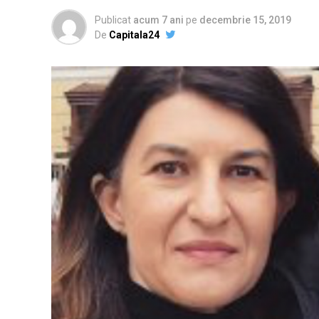
Publicat
acum 7 ani
pe
decembrie 15, 2019
De
Capitala24