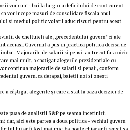
sii vor contribui la largirea deficitului de cont curent
 ca vor incepe masuri de consolidare fiscala anul
lui si mediul politic volatil aduc riscuri pentru acest
viatii de cheltuieli ale ,,precedentului guvern” ci ale
unt aceiasi. Guvernul a pus in practica politica decisa de
mbat. Majorarile de salarii si pensii au trecut fara nicio
re mai mult, a castigat alegerile prezidentiale cu
vor continua majorarile de salarii si pensii, conform
cedentul guvern, ca derapaj, baietii noi si onesti
e a câștigat alegerile și care a stat la baza deciziei de
este pusa de analistii S&P pe seama incetinirii
) dar, aici este partea a doua politica – vechiul guvern
citul lui ar fi fost mai mic, ba poate chiar ar fi reusit sa