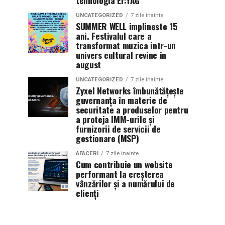
tehnologia Er:YAG
UNCATEGORIZED
7 zile inainte
SUMMER WELL implineste 15
ani. Festivalul care a
transformat muzica intr-un
univers cultural revine in
august
UNCATEGORIZED
7 zile inainte
Zyxel Networks îmbunătățește
guvernanța în materie de
securitate a produselor pentru
a proteja IMM-urile și
furnizorii de servicii de
gestionare (MSP)
AFACERI
7 zile inainte
Cum contribuie un website
performant la creșterea
vânzărilor și a numărului de
clienți