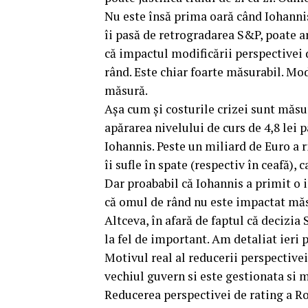
Nu este însă prima oară când Iohannis
îi pasă de retrogradarea S&P, poate a
că impactul modificării perspectivei 
rând. Este chiar foarte măsurabil. Mo
măsură.
Așa cum și costurile crizei sunt măsu
apărarea nivelului de curs de 4,8 lei p
Iohannis. Peste un miliard de Euro a r
îi sufle în spate (respectiv în ceafă),
Dar proababil că Iohannis a primit o 
că omul de rând nu este impactat măs
Altceva, în afară de faptul că decizi
la fel de important. Am detaliat ieri 
Motivul real al reducerii perspective
vechiul guvern si este gestionata si 
Reducerea perspectivei de rating a R