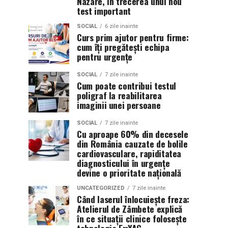
Nazare, în trecerea unui nou
test important
SOCIAL
6 zile inainte
Curs prim ajutor pentru firme:
cum îți pregătești echipa
pentru urgențe
SOCIAL
7 zile inainte
Cum poate contribui testul
poligraf la reabilitarea
imaginii unei persoane
SOCIAL
7 zile inainte
Cu aproape 60% din decesele
din România cauzate de bolile
cardiovasculare, rapiditatea
diagnosticului în urgențe
devine o prioritate națională
UNCATEGORIZED
7 zile inainte
Când laserul înlocuiește freza:
Atelierul de Zâmbete explică
în ce situații clinice folosește