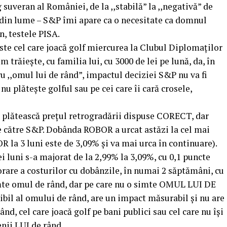
suveran al României, de la ,,stabilă” la ,,negativă” de
 din lume – S&P îmi apare ca o necesitate ca domnul
n, testele PISA.
este cel care joacă golf miercurea la Clubul Diplomaților
m trăiește, cu familia lui, cu 3000 de lei pe lună, da, în
u ,,omul lui de rând”, impactul deciziei S&P nu va fi
u plătește golful sau pe cei care îi cară crosele,
ă plătească prețul retrogradării dispuse CORECT, dar
către S&P. Dobânda ROBOR a urcat astăzi la cel mai
 la 3 luni este de 3,09% și va mai urca în continuare).
i luni s-a majorat de la 2,99% la 3,09%, cu 0,1 puncte
rare a costurilor cu dobânzile, în numai 2 săptămâni, cu
mte omul de rând, dar pe care nu o simte OMUL LUI DE
bil al omului de rând, are un impact măsurabil și nu are
d, cel care joacă golf pe bani publici sau cel care nu își
enii LUI de rând.