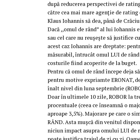
după reducerea perspectivei de rating 
către cea mai mare agenție de rating
Klaus Iohannis să dea, până de Crăciu
Dacă ,,omul de rând” al lui Iohannis 
sau cel care nu reușește să justifice cu
acest caz Iohannis are dreptate: pentr
măsurabil, întrucât omul LUI de rând n
costurile fiind acoperite de la buget.
Pentru că omul de rând începe deja s
pentru motive expriamte ERONAT, de 
înalt nivel din luna septembrie (ROBOR
Doar în ultimele 10 zile, ROBOR la tre
procentuale (ceea ce înseamnă o majo
aproape 3,5%). Majorare pe care o si
RÂND. Asta mușcă din venitul disponi
niciun impact asupra omului LUI de rân
poate justifica traiul de zi cu zi. Oam