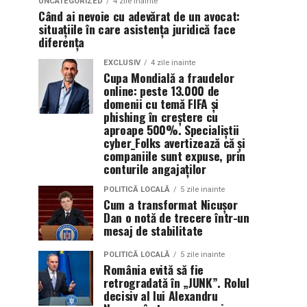
UNCATEGORIZED
4 zile inainte
Când ai nevoie cu adevărat de un avocat:
situațiile în care asistența juridică face
diferența
EXCLUSIV
4 zile inainte
Cupa Mondială a fraudelor
online: peste 13.000 de
domenii cu temă FIFA și
phishing în creștere cu
aproape 500%. Specialiștii
cyber_Folks avertizează că și
companiile sunt expuse, prin
conturile angajaților
POLITICĂ LOCALĂ
5 zile inainte
Cum a transformat Nicușor
Dan o notă de trecere într-un
mesaj de stabilitate
POLITICĂ LOCALĂ
5 zile inainte
România evită să fie
retrogradată în „JUNK”. Rolul
decisiv al lui Alexandru