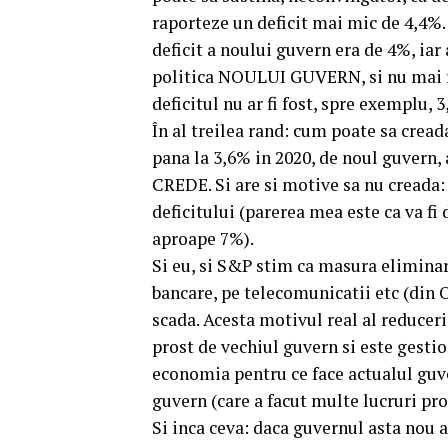
raporteze un deficit mai mic de 4,4%. 
deficit a noului guvern era de 4%, iar 
politica NOULUI GUVERN, si nu mai r
deficitul nu ar fi fost, spre exemplu
În al treilea rand: cum poate sa cread
pana la 3,6% in 2020, de noul guvern
CREDE. Si are si motive sa nu creada:
deficitului (parerea mea este ca va fi 
aproape 7%).
Si eu, si S&P stim ca masura eliminari
bancare, pe telecomunicatii etc (din 
scada. Acesta motivul real al reduceri
prost de vechiul guvern si este gesti
economia pentru ce face actualul guve
guvern (care a facut multe lucruri pro
Si inca ceva: daca guvernul asta nou ar