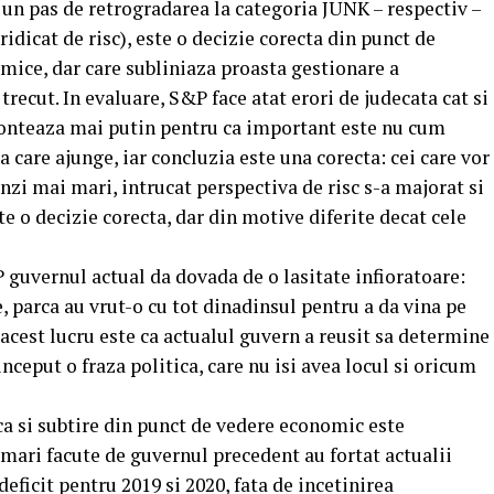
ar un pas de retrogradarea la categoria JUNK – respectiv –
idicat de risc), este o decizie corecta din punct de
ice, dar care subliniaza proasta gestionare a
trecut. In evaluare, S&P face atat erori de judecata cat si
 conteaza mai putin pentru ca important este nu cum
a care ajunge, iar concluzia este una corecta: cei care vor
nzi mai mari, intrucat perspectiva de risc s-a majorat si
e o decizie corecta, dar din motive diferite decat cele
P guvernul actual da dovada de o lasitate infioratoare:
, parca au vrut-o cu tot dinadinsul pentru a da vina pe
acest lucru este ca actualul guvern a reusit sa determine
nceput o fraza politica, care nu isi avea locul si oricum
ica si subtire din punct de vedere economic este
 mari facute de guvernul precedent au fortat actualii
 deficit pentru 2019 si 2020, fata de incetinirea