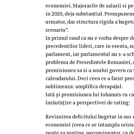
economiei. Majorarile de salarii si pen
in 2020, deja substantial. Presupunem
urmator, dar structura rigida a bugetu
scenariu”.
In primul rand ca nu e vorba despre de
precedentilor lideri, care in esenta, s
parlament, iar parlamentul nu s-a schi
problema de Presedintele Romaniei, ca
promisiunea sa si a noului guvern ca 
calendarului. Deci ceea ce a facut pre
sublimeaza: amplifica derapajul.
Iată și promisiunea lui Iohannis cu car
înrăutățire a perspectivei de rating:
Revizuirea deficitului bugetar in sus 
economiei (ceea ce se intampla oricum
poate sa sustina, neconvingator, ca defi