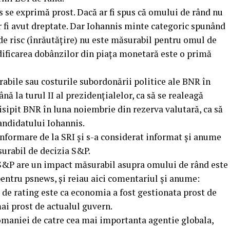
 se exprimă prost. Dacă ar fi spus că omului de rând nu
r fi avut dreptate. Dar Iohannis minte categoric spunând
de risc (înrăutățire) nu este măsurabil pentru omul de
dificarea dobânzilor din piața monetară este o primă
rabile sau costurile subordonării politice ale BNR în
ână la turul II al prezidențialelor, ca să se realeagă
isipit BNR în luna noiembrie din rezerva valutară, ca să
 candidatului Iohannis.
informare de la SRI și s-a considerat informat și anume
urabil de decizia S&P.
a S&P are un impact măsurabil asupra omului de rând este
pentru psnews, și reiau aici comentariul și anume:
i de rating este ca economia a fost gestionata prost de
mai prost de actualul guvern.
omaniei de catre cea mai importanta agentie globala,