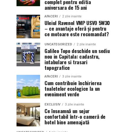
complet pentru editia
aniversara de 15 ani
AFACERI
2 zile inainte
Uleiul Ravenol VMP USVO 5W30
– ce avantaje oferă și pentru
ce motoare este recomandat?
UNCATEGORIZED
2 zile inainte
Galileo Topo deschide un sediu
nou in Capitala: cadastru,
intabulare si trasari
topografice
AFACERI
3 zile inainte
Cum contribuie închirierea
toaletelor ecologice la un
eveniment verde
EXCLUSIV
3 zile inainte
Ce înseamnă un sejur
confortabil într-o cameră de
hotel bine amenajată