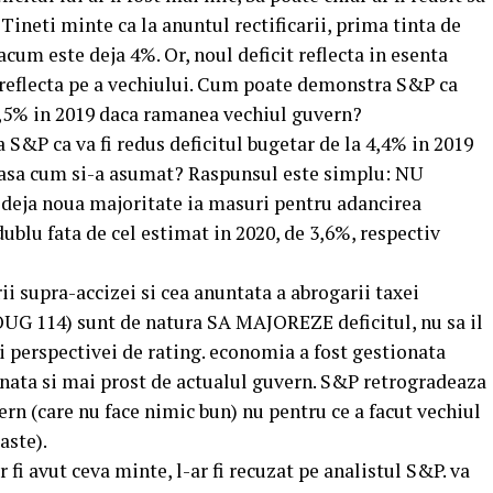
Tineti minte ca la anuntul rectificarii, prima tinta de
acum este deja 4%. Or, noul deficit reflecta in esenta
eflecta pe a vechiului. Cum poate demonstra S&P ca
, 3,5% in 2019 daca ramanea vechiul guvern?
a S&P ca va fi redus deficitul bugetar de la 4,4% in 2019
, asa cum si-a asumat? Raspunsul este simplu: NU
 deja noua majoritate ia masuri pentru adancirea
dublu fata de cel estimat in 2020, de 3,6%, respectiv
i supra-accizei si cea anuntata a abrogarii taxei
OUG 114) sunt de natura SA MAJOREZE deficitul, nu sa il
i perspectivei de rating. economia a fost gestionata
onata si mai prost de actualul guvern. S&P retrogradeaza
rn (care nu face nimic bun) nu pentru ce a facut vechiul
aste).
 fi avut ceva minte, l-ar fi recuzat pe analistul S&P. va