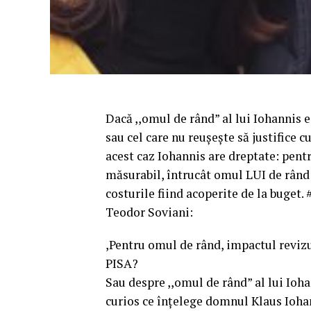
Dacă ,,omul de rând” al lui Iohannis 
sau cel care nu reușește să justifice cu
acest caz Iohannis are dreptate: pentr
măsurabil, întrucât omul LUI de rând n
costurile fiind acoperite de la buget.
Teodor Soviani:
,Pentru omul de rând, impactul revizu
PISA?
Sau despre ,,omul de rând” al lui Ioh
curios ce înțelege domnul Klaus Iohann