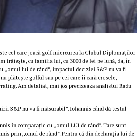
este cel care joacă golf miercurea la Clubul Diplomaților
m trăiește, cu familia lui, cu 3000 de lei pe lună, da, în
u ,,omul lui de rând”, impactul deciziei S&P nu va fi
u plătește golful sau pe cei care îi cară crosele,
 #rating. Am detaliat, mai jos precizeaza analistul Radu
irii S&P nu va fi măsurabil”. Iohannis când dă testul
annis în comparație cu ,,omul LUI de rând”. Tare sunt
is prin ,,omul de rând”. Pentru că din declarația lui de