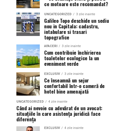
ce motoare este recomandat?
UNCATEGORIZED
3 zile inainte
Galileo Topo deschide un sediu
nou in Capitala: cadastru,
intabulare si trasari
topografice
AFACERI
3 zile inainte
Cum contribuie închirierea
toaletelor ecologice la un
eveniment verde
EXCLUSIV
3 zile inainte
Ce înseamnă un sejur
confortabil într-o cameră de
hotel bine amenajată
UNCATEGORIZED
4 zile inainte
Când ai nevoie cu adevărat de un avocat:
situațiile în care asistența juridică face
diferența
EXCLUSIV
4 zile inainte