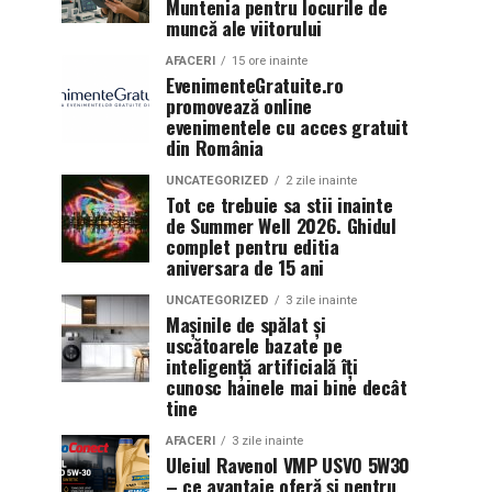
Muntenia pentru locurile de
muncă ale viitorului
AFACERI
15 ore inainte
EvenimenteGratuite.ro
promovează online
evenimentele cu acces gratuit
din România
UNCATEGORIZED
2 zile inainte
Tot ce trebuie sa stii inainte
de Summer Well 2026. Ghidul
complet pentru editia
aniversara de 15 ani
UNCATEGORIZED
3 zile inainte
Mașinile de spălat și
uscătoarele bazate pe
inteligență artificială îți
cunosc hainele mai bine decât
tine
AFACERI
3 zile inainte
Uleiul Ravenol VMP USVO 5W30
– ce avantaje oferă și pentru