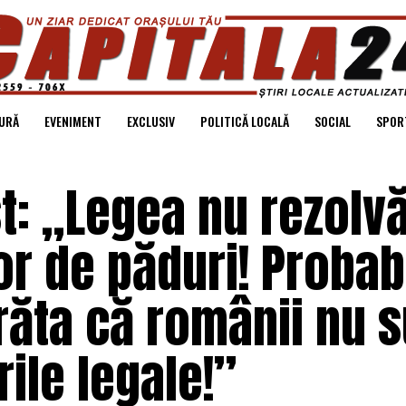
URĂ
EVENIMENT
EXCLUSIV
POLITICĂ LOCALĂ
SOCIAL
SPOR
st: „Legea nu rezolv
or de păduri! Probabi
ăta că românii nu s
ile legale!”