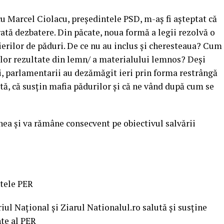
u Marcel Ciolacu, preşedintele PSD, m-aş fi aşteptat că
ată dezbatere. Din păcate, noua formă a legii rezolvă o
ierilor de păduri. De ce nu au inclus şi cheresteaua? Cum
lor rezultate din lemn/ a materialului lemnos? Deși
i, parlamentarii au dezămăgit ieri prin forma restrângă
dată, că susţin mafia pădurilor și că ne vând după cum se
nea şi va rămâne consecvent pe obiectivul salvării
ntele PER
l Național și Ziarul Nationalul.ro salută și susține
te al PER