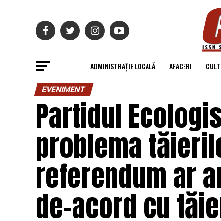
ADMINISTRAȚIE LOCALĂ
AFACERI
CULT
EVENIMENT
Partidul Ecologi
problema tăieril
referendum ar ar
de-acord cu tăier