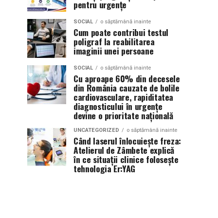
pentru urgențe
SOCIAL
o săptămână inainte
Cum poate contribui testul
poligraf la reabilitarea
imaginii unei persoane
SOCIAL
o săptămână inainte
Cu aproape 60% din decesele
din România cauzate de bolile
cardiovasculare, rapiditatea
diagnosticului în urgențe
devine o prioritate națională
UNCATEGORIZED
o săptămână inainte
Când laserul înlocuiește freza:
Atelierul de Zâmbete explică
în ce situații clinice folosește
tehnologia Er:YAG