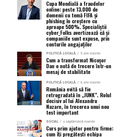
Cupa Mondială a fraudelor
online: peste 13.000 de
domenii cu temă FIFA și
phishing în creștere cu
aproape 500%. Specialiștii
cyber_Folks avertizează că și
companiile sunt expuse, prin
conturile angajaților
POLITICĂ LOCALĂ
5 zile inainte
Cum a transformat Nicușor
Dan o notă de trecere într-un
mesaj de stabilitate
POLITICĂ LOCALĂ
6 zile inainte
România evită să fie
retrogradată în „JUNK”. Rolul
decisiv al lui Alexandru
Nazare, în trecerea unui nou
test important
SOCIAL
o săptămână inainte
Curs prim ajutor pentru firme:
cum îți pregătești echipa