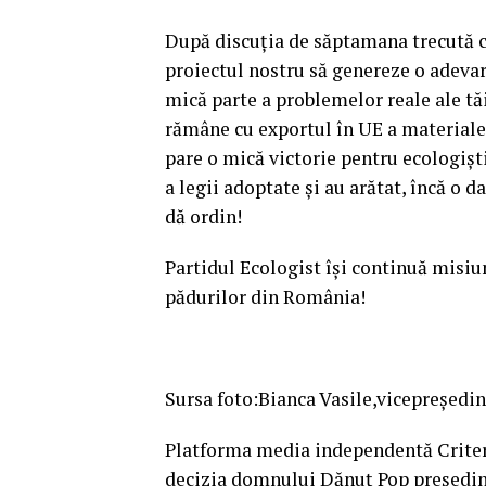
După discuţia de săptamana trecută c
proiectul nostru să genereze o adevar
mică parte a problemelor reale ale tă
rămâne cu exportul în UE a materiale
pare o mică victorie pentru ecologișt
a legii adoptate și au arătat, încă o 
dă ordin!
Partidul Ecologist îşi continuă misiu
pădurilor din România!
Sursa foto:Bianca Vasile,vicepreședi
Platforma media independentă Criteriu
decizia domnului Dănuț Pop președin