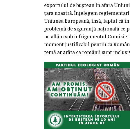
exportului de buştean în afara Uniuni
ţara noastră. Înţelegem reglementaril
Uniunea Europeană, însă, faptul că în
problemă de siguranţă naţională ce po
ne aflăm sub infrigementul Comisiei E
moment justificabil pentru ca Români
temă ar arăta ca românii sunt inclusiv