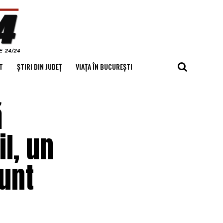
T
ȘTIRI DIN JUDEȚ
VIAȚA ÎN BUCUREȘTI
ă
l, un
unt