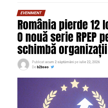
EVENIMENT
România pierde 12 lo
O nouă serie RPEP pe
schimbă organizații
Publicat
acum 2 săptămâni
pe
iulie 22, 2026
De
b2bseo