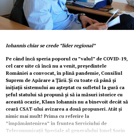
Iohannis chiar se crede ”lider regional”
Pe când încă speria poporul cu ”valul” de COVID-19,
cel care uite că încă nu a venit, președintele
României a convocat, în plină pandemie, Consiliul
Suprem de Apărare a Țării. Și cu toate că până și
inițiații sistemului au așteptat cu sufletul la gură ca
șeful statului să propună și să ia măsuri istorice cu
această ocazie, Klaus Iohannis nu a binevoit decât să
ceară CSAT-ului avizarea a două propuneri. Atât și
nimic mai mult! Prima cu referire la
”împământenirea” în fruntea Serviciului de
Telecomunicații Speciale al generalului Ionel Sorin