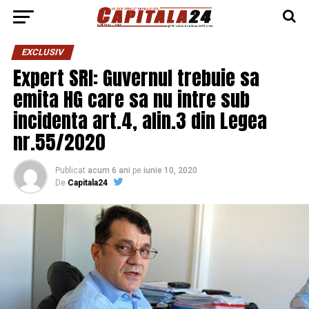
EXCLUSIV
Expert SRI: Guvernul trebuie sa
emita HG care sa nu intre sub
incidenta art.4, alin.3 din Legea
nr.55/2020
Publicat
acum 6 ani
pe
iunie 10, 2020
De
Capitala24