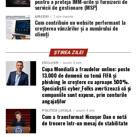
pentru a proteja IMM-urile și furnizorii de
vigilența utilizatorului rămâne prima linie de apărare”,
servicii de gestionare (MSP)
explică Horațiu Șimon, Chief Technology Officer
cyber_Folks România.
AFACERI
7 zile inainte
Cum contribuie un website performant la
creșterea vânzărilor și a numărului de
Subiectul a fost semnalat și de FBI, care a inclus în
clienți
informările din ultima lună amenințările asociate
turneului, de la fraude online și furtul datelor până la
ȘTIREA ZILEI
operațiuni de dezinformare.
EXCLUSIV
acum 3 zile
Avertismentele publice s-au concentrat în principal
Cupa Mondială a fraudelor online: peste
asupra fanilor și infrastructurii orașelor gazdă, însă
13.000 de domenii cu temă FIFA și
phishing în creștere cu aproape 500%.
specialiștii atrag atenția că firmele pot fi afectate
Specialiștii cyber_Folks avertizează că și
inclusiv atunci când nu au nicio legătură directă cu
companiile sunt expuse, prin conturile
industria sportului, turismului sau vânzarea de bilete.
angajaților
Atacurile sunt mai eficiente în contextul
POLITICĂ LOCALĂ
acum 4 zile
Cum a transformat Nicușor Dan o notă
evenimentelor globale
de trecere într-un mesaj de stabilitate
Campaniile de phishing asociate evenimentelor