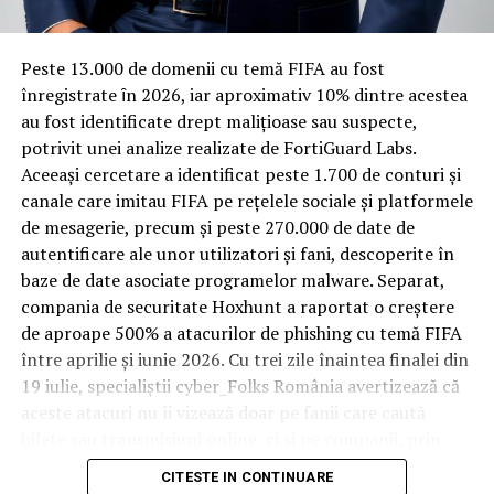
materiale rezistente
Iohannis ”dezgheață” Rusia!
Spre diferență de o locuință obișnuită, o cameră de hotel
Peste 13.000 de domenii cu temă FIFA au fost
trece printr-un ciclu de utilizare intensă: oaspeți diferiți,
înregistrate ȋn 2026, iar aproximativ 10% dintre acestea
bagaje trase pe roți, curățenie zilnică, uneori mai multe
au fost identificate drept malițioase sau suspecte,
rezervări consecutive în aceeași săptămână. Această
potrivit unei analize realizate de FortiGuard Labs.
frecvență ridicată de utilizare pune presiune reală pe
Aceeași cercetare a identificat peste 1.700 de conturi și
orice suprafață, iar pardoseala este printre primele
canale care imitau FIFA pe rețelele sociale și platformele
elemente afectate vizibil, mai ales în zona din jurul
de mesagerie, precum și peste 270.000 de date de
patului și a ușii de acces.
autentificare ale unor utilizatori și fani, descoperite în
baze de date asociate programelor malware. Separat,
În etapa de renovare sau construcție, administratorii
compania de securitate Hoxhunt a raportat o creștere
care iau în calcul
mocheta trafic intens
pentru zonele
de aproape 500% a atacurilor de phishing cu temă FIFA
cu rotație mare reduc riscul de uzură prematură și de
între aprilie și iunie 2026. Cu trei zile înaintea finalei din
Și cu toate că propaganda a ”tocat” doar subiectul că nu
decolorare vizibilă în punctele de trecere frecventă. Este
19 iulie, specialiștii cyber_Folks România avertizează că
se mai pune un accent chiar atât de mare pe
o decizie care ține mai puțin de stil și mai mult de
aceste atacuri nu îi vizează doar pe fanii care caută
”combaterea corupției” în noua Strategie și că serviciile
longevitatea reală a investiției în amenajare, vizibilă abia
bilete sau transmisiuni online, ci și pe companii, prin
secrete nu mai sunt împinse de la spate să se ocupe
după primele sezoane de utilizare intensă.
conturile, dispozitivele și infrastructura digitală
aproape exclusiv de ”alimentarea” informativă a
CITESTE IN CONTINUARE
utilizate de angajați.