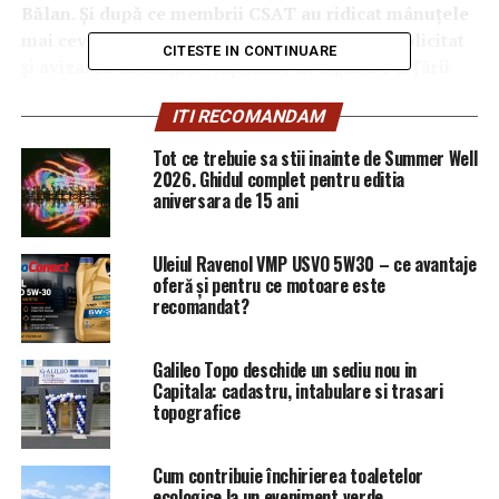
Bălan. Și după ce membrii CSAT au ridicat mânuțele
mai ceva ca în clasa întâi, Klaus Iohannis a solicitat
CITESTE IN CONTINUARE
și avizarea Strategiei Naționale de Apărare a Țării
pentru perioada 2020 – 2024. Documentul fiind de
ITI RECOMANDAM
asemenea aprobat și intrând deja în vigoare. Spre
surprinderea totală a analiștilor și ofițerilor de
Tot ce trebuie sa stii inainte de Summer Well
informații ai serviciilor secrete, ce-i drept…
2026. Ghidul complet pentru editia
aniversara de 15 ani
Flota ucraineană, cea care alături de ”rablele”
noastre de fregate ar trebui să ”descurajeze
Uleiul Ravenol VMP USVO 5W30 – ce avantaje
portavioanele rusești”
oferă și pentru ce motoare este
recomandat?
Galileo Topo deschide un sediu nou in
Capitala: cadastru, intabulare si trasari
topografice
Cum contribuie închirierea toaletelor
ecologice la un eveniment verde