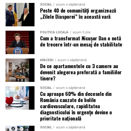
SOCIAL
acum o săptămână
importante profită de interesul public ridicat, de
Peste 40 de comunități organizează
presiunea timpului și de teama utilizatorilor că ar putea
„Zilele Diasporei” în această vară
pierde o ofertă sau o oportunitate. Mesajele care anunță
ultimele bilete disponibile, acces limitat la o transmisie
POLITICĂ LOCALĂ
acum 5 zile
sau câștigarea unui premiu pot determina utilizatorii să
Cum a transformat Nicușor Dan o notă
reacționeze înainte de a verifica sursa.
de trecere într-un mesaj de stabilitate
Turneul se încheie pe 19 iulie, iar specialiștii anticipează
AFACERI
acum o săptămână
o intensificare a activității frauduloase în perioada
De ce apartamentele cu 3 camere au
finalei. Printre cele mai utilizate pretexte se numără
devenit alegerea preferată a familiilor
transmisiunile pirat, biletele revândute, pariurile,
tinere?
tombolele, concursurile și falsele oferte de călătorie.
SOCIAL
acum o săptămână
Cu aproape 60% din decesele din
Pentru a răspunde riscurilor tot mai complexe,
România cauzate de bolile
cyber_Folks a lansat la finalul lunii iunie robo_Folks,
cardiovasculare, rapiditatea
primul asistent AI integrat într-un panou de hosting
diagnosticului în urgențe devine o
din România. Acesta poate efectua, la cererea
prioritate națională
utilizatorului, un audit al securității site-ului, care
SOCIAL
acum o săptămână
include verificarea certificatelor SSL, a configurărilor