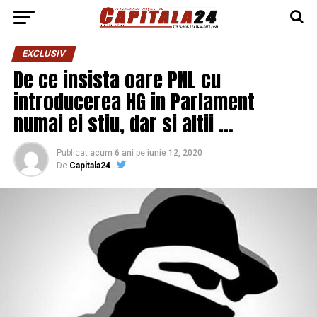
EXCLUSIV
De ce insista oare PNL cu
introducerea HG in Parlament
numai ei stiu, dar si altii …
Publicat
acum 6 ani
pe
iunie 12, 2020
De
Capitala24