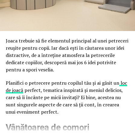
împreună, nu în tensiune una cu cealaltă, pe toată
Directoratul Național de Securitate Cibernetică (DNSC)
durata de viață a amenajării, indiferent de câte sezoane
a avertizat, la rândul său, asupra amenințărilor asociate
trec de la deschiderea propriu-zisă a hotelului.
Cupei Mondiale FIFA 2026, de la site-uri și concursuri
false până la tentative de furt al datelor personale și
financiare. Instituția recomandă verificarea atentă a
Joaca trebuie să fie elementul principal al unei petreceri
sursei mesajelor și raportarea incidentelor la numărul
reușite pentru copii. Iar dacă ești în căutarea unor idei
unic 1911.
distractive, de a întreține atmosfera la petrecerile
dedicate copiilor, descoperă mai jos 6 idei potrivite
Campaniile identificate în ultimele săptămâni folosesc
pentru a spori veselia.
site-uri care imită platformele oficiale FIFA, aplicații
false de streaming, coduri QR malițioase și mesaje care
Planifici o petrecere pentru copilul tău și ai găsit un
loc
promit bilete, rambursări, premii sau acces gratuit la
de joacă
perfect, tematica inspirată și meniul delicios,
meciuri. FBI a emis în luna mai un avertisment privind
care să îi încânte pe micii invitați? Ei bine, acestea nu
site-urile care clonează platforma oficială prin
sunt singurele aspecte de care să ții cont, în crearea
modificări minore ale denumirii domeniului, precum
unui eveniment perfect.
introducerea sau schimbarea unei singure litere, pentru
Vânătoarea de comori
a colecta date personale și bancare.