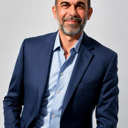
infinit de groși din motive practice și economice.
Zgomotul pașilor din camera de sus sau din coridorul
adiacent rămâne una dintre cele mai frecvente
nemulțumiri semnalate de oaspeți în recenziile online,
chiar și la unități altfel apreciate pentru servicii și
locație. De multe ori, oaspeții nu identifică pardoseala
drept sursa reală a problemei, ci descriu simplu senzația
de spațiu zgomotos sau agitat.
Pardoseala joacă un rol important în absorbția acestor
sunete, mai ales în zonele de trecere frecventă dintre
cameră și baie sau dintre pat și fereastră. Un material cu
proprietăți fonoabsorbante bune reduce transmiterea
zgomotului către camerele vecine și către etajele
inferioare, un aspect esențial mai ales în clădirile mai
vechi, cu structuri care nu au fost proiectate inițial
pentru izolare fonică performantă.
Rotația rapidă a oaspeților cere