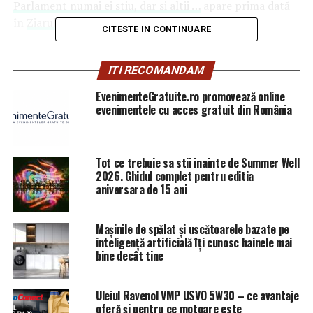
Parlament numai ei stiu, dar si altii …
apare prima dată
în
Ziarul Incisiv de Prahova
.
CITESTE IN CONTINUARE
ARTICOLE PE ACEIASI TEMA:
PRIMA
ITI RECOMANDAM
URMATORUL
EvenimenteGratuite.ro promovează online
Astăzi, 27 mai, 420 de ani de la Prima Unire politică a
evenimentele cu acces gratuit din România
celor trei principate româneşti
NU RATATI
Comisarul şef de poliţie Marian IORGA incepe sa puna
Tot ce trebuie sa stii inainte de Summer Well
lucrurile la punct în IPJ Prahova/”Sange pe pereti” si
2026. Ghidul complet pentru editia
„bocete” in institutie!
aniversara de 15 ani
Mașinile de spălat și uscătoarele bazate pe
inteligență artificială îți cunosc hainele mai
bine decât tine
Uleiul Ravenol VMP USVO 5W30 – ce avantaje
oferă și pentru ce motoare este