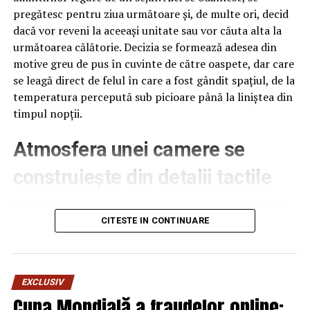
pregătesc pentru ziua următoare și, de multe ori, decid
dacă vor reveni la aceeași unitate sau vor căuta alta la
următoarea călătorie. Decizia se formează adesea din
motive greu de pus în cuvinte de către oaspete, dar care
se leagă direct de felul în care a fost gândit spațiul, de la
temperatura percepută sub picioare până la liniștea din
timpul nopții.
Atmosfera unei camere se
construiește din detalii tactile
Contactul direct cu pardoseala este una dintre primele
senzații fizice pe care le are un oaspete atunci când
CITESTE IN CONTINUARE
intră desculț în cameră, fie dimineața, fie la revenirea de
pe drum, seara târziu. Textura și moliciunea potrivite,
oferite de
mocheta hotel
, pot schimba radical felul în
EXCLUSIV
care este percepută o cameră, chiar dacă restul
Cupa Mondială a fraudelor online:
mobilierului rămâne identic de la o unitate la alta din