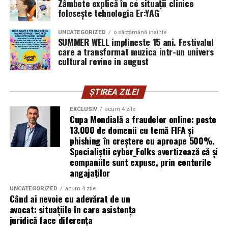
Zâmbete explică în ce situații clinice
introducă parola pe o pagină clonată. În acel moment,
folosește tehnologia Er:YAG
vigilența utilizatorului rămâne prima linie de apărare”,
explică Horațiu Șimon, Chief Technology Officer
UNCATEGORIZED
o săptămână inainte
cyber_Folks România.
SUMMER WELL implineste 15 ani. Festivalul
care a transformat muzica intr-un univers
cultural revine in august
Subiectul a fost semnalat și de FBI, care a inclus în
informările din ultima lună amenințările asociate
turneului, de la fraude online și furtul datelor până la
ȘTIREA ZILEI
operațiuni de dezinformare.
EXCLUSIV
acum 4 zile
Cupa Mondială a fraudelor online: peste
Avertismentele publice s-au concentrat în principal
13.000 de domenii cu temă FIFA și
asupra fanilor și infrastructurii orașelor gazdă, însă
phishing în creștere cu aproape 500%.
specialiștii atrag atenția că firmele pot fi afectate
Specialiștii cyber_Folks avertizează că și
inclusiv atunci când nu au nicio legătură directă cu
companiile sunt expuse, prin conturile
industria sportului, turismului sau vânzarea de bilete.
angajaților
UNCATEGORIZED
acum 4 zile
Atacurile sunt mai eficiente în contextul
Când ai nevoie cu adevărat de un
evenimentelor globale
avocat: situațiile în care asistența
juridică face diferența
Campaniile de phishing asociate evenimentelor