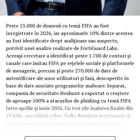
materiale rezistente
Spre diferență de o locuință obișnuită, o cameră de hotel
Peste 13.000 de domenii cu temă FIFA au fost
trece printr-un ciclu de utilizare intensă: oaspeți diferiți,
înregistrate ȋn 2026, iar aproximativ 10% dintre acestea
bagaje trase pe roți, curățenie zilnică, uneori mai multe
au fost identificate drept malițioase sau suspecte,
rezervări consecutive în aceeași săptămână. Această
potrivit unei analize realizate de FortiGuard Labs.
frecvență ridicată de utilizare pune presiune reală pe
Aceeași cercetare a identificat peste 1.700 de conturi și
orice suprafață, iar pardoseala este printre primele
canale care imitau FIFA pe rețelele sociale și platformele
elemente afectate vizibil, mai ales în zona din jurul
de mesagerie, precum și peste 270.000 de date de
patului și a ușii de acces.
autentificare ale unor utilizatori și fani, descoperite în
baze de date asociate programelor malware. Separat,
În etapa de renovare sau construcție, administratorii
compania de securitate Hoxhunt a raportat o creștere
care iau în calcul
mocheta trafic intens
pentru zonele
de aproape 500% a atacurilor de phishing cu temă FIFA
cu rotație mare reduc riscul de uzură prematură și de
între aprilie și iunie 2026. Cu trei zile înaintea finalei din
decolorare vizibilă în punctele de trecere frecventă. Este
19 iulie, specialiștii cyber_Folks România avertizează că
o decizie care ține mai puțin de stil și mai mult de
aceste atacuri nu îi vizează doar pe fanii care caută
longevitatea reală a investiției în amenajare, vizibilă abia
bilete sau transmisiuni online, ci și pe companii, prin
după primele sezoane de utilizare intensă.
conturile, dispozitivele și infrastructura digitală