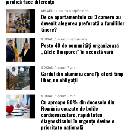
juridică face diferența
păzit.
AFACERI
acum o săptămână
De ce apartamentele cu 3 camere au
România are sute de mii de femei antreprenor. Mulți
devenit alegerea preferată a familiilor
dintre cei care ar beneficia de serviciile lor nu le cunosc,
tinere?
nu pentru că nu le caută, ci pentru că nu le găsesc.
Vizibilitatea profesională nu este vanitate. Este o parte
SOCIAL
acum o săptămână
Peste 40 de comunități organizează
din afacere.
„Zilele Diasporei” în această vară
Asociația Antreprenoare.ro a construit, prin această
campanie, o arhivă de povești reale. Toate participantele
SOCIAL
acum 7 zile
Gardul din aluminiu care îți oferă timp
din prima rundă vor apărea pe prima pagină a
liber, nu obligații
antreprenoare.ro
timp de un an.
Campania #AlegSaFiuVizibila
SOCIAL
acum 6 zile
Cu aproape 60% din decesele din
România cauzate de bolile
continuă
cardiovasculare, rapiditatea
diagnosticului în urgențe devine o
„Aleg să fiu vizibilă” se extinde în noi orașe. Sesiunile de
prioritate națională
fotografie de brand personal și micro-interviurile cu