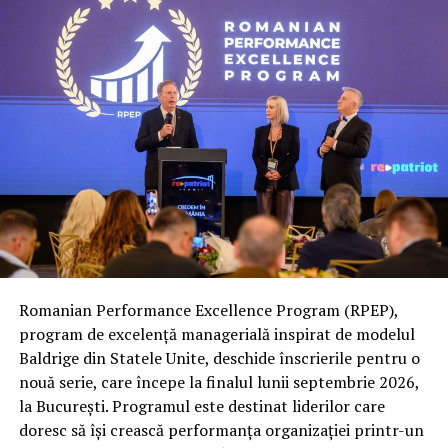
Trebuie sa va marturisim ca realizarea acestei liste cu
cele mai bune comedii din istoria filmului este intr-
adevar complicata. Titlurile sunt aglomerate in memoria
noastra si ar fi nevoie de mai multe articole pentru a
face o compilare completa a acelor filme care merita
vazute cel putin o data in viata si care, dupa ce le-ati
vazut, veti zambi de fiecare data cand va amintiti.
Duck Soup, unul dintre cele mai bune filme de
comedie
Si incepem aceasta lista cu unele dintre geniile comediei,
Romanian Performance Excellence Program (RPEP),
unii frati au parodiat de o mie si de ori, irepetabili si de
program de excelență managerială inspirat de modelul
neuitat, fratii Marx . Fara sa uitam de Chaplin, Oliver si
Baldrige din Statele Unite, deschide înscrierile pentru o
Hardy, Harold Lloyd sau oricare dintre marile benzi
nouă serie, care începe la finalul lunii septembrie 2026,
desenate ale filmelor mute si primele zile ale sunetului,
la București. Programul este destinat liderilor care
orice titlu din filmografia Fratilor Marx te va face sa razi
doresc să își crească performanța organizației printr-un
si sa te distrezi bine.