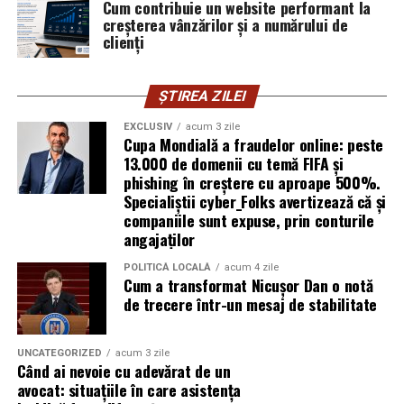
publică este, pentru clientele ei, primul semn că brandul
Cum contribuie un website performant la
creșterea vânzărilor și a numărului de
ei e real.
clienți
Ștefania Filip
este numerolog și lucrează cu
antreprenori care vor să ia decizii mai aliniate cu ce sunt
ȘTIREA ZILEI
ei cu adevărat. Alege să fie vizibilă pentru că domeniul ei
câștigă credibilitate prin oameni, nu prin concepte.
EXCLUSIV
acum 3 zile
Cupa Mondială a fraudelor online: peste
13.000 de domenii cu temă FIFA și
Mihaela Antoche
activează în nutriție și sănătate.
phishing în creștere cu aproape 500%.
Crede că informația corectă ajunge la oamenii potriviți
Specialiștii cyber_Folks avertizează că și
doar atunci când vine de la o sursă cu chip și nume.
companiile sunt expuse, prin conturile
angajaților
De ce contează vizibilitatea, nu
POLITICĂ LOCALĂ
acum 4 zile
Cum a transformat Nicușor Dan o notă
doar activitatea
de trecere într-un mesaj de stabilitate
Campania „Aleg să fiu vizibilă” (
#AlegSaFiuVizibila)
nu
este doar despre fotografie. Este despre o decizie pe
UNCATEGORIZED
acum 3 zile
Când ai nevoie cu adevărat de un
care fiecare dintre aceste femei a luat-o conștient: să nu
avocat: situațiile în care asistența
mai lase calitatea muncii lor să rămână un secret bine