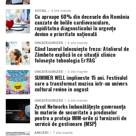
prezența personală contează la fel de mult ca produsul.
SOCIAL
6 zile inainte
Cu aproape 60% din decesele din România
Iuliana Gabriela Enescu
este specialist în fotografie si
cauzate de bolile cardiovasculare,
videografie cu dronă. Știe că domeniul ei este dominat
rapiditatea diagnosticului în urgențe
de bărbați și că vizibilitatea ei ca profesionistă este, în
devine o prioritate națională
sine, un argument.
UNCATEGORIZED
6 zile inainte
Când laserul înlocuiește freza: Atelierul de
Isabela Alexandru
oferă servicii de consiliere de cuplu
Zâmbete explică în ce situații clinice
folosește tehnologia Er:YAG
și psihoterapie. Lucrează zilnic cu oameni care încearcă
să se înțeleagă mai bine și crede că autenticitatea
UNCATEGORIZED
6 zile inainte
trebuie să înceapă de la ea.
SUMMER WELL implineste 15 ani. Festivalul
care a transformat muzica intr-un univers
Oana Teslaru
este consultant financiar și expert în
cultural revine in august
investiții imobiliare. A ales să fie prezentă cu vocea ei
UNCATEGORIZED
6 zile inainte
într-un domeniu în care credibilitatea se construiește
Zyxel Networks îmbunătățește guvernanța
greu și se pierde repede.
în materie de securitate a produselor
pentru a proteja IMM-urile și furnizorii de
Mirela Iacob
servicii de gestionare (MSP)
vinde cosmetice naturale și lucrează cu
femei care vor produse în care au încredere. Prezența ei
AFACERI
7 zile inainte