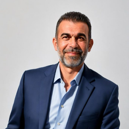
oricărui sejur
Camerele de hotel sunt, prin natura lor, spații apropiate
unele de altele, separate de pereți care nu pot fi făcuți
infinit de groși din motive practice și economice.
Zgomotul pașilor din camera de sus sau din coridorul
adiacent rămâne una dintre cele mai frecvente
nemulțumiri semnalate de oaspeți în recenziile online,
chiar și la unități altfel apreciate pentru servicii și
locație. De multe ori, oaspeții nu identifică pardoseala
drept sursa reală a problemei, ci descriu simplu senzația
de spațiu zgomotos sau agitat.
Pardoseala joacă un rol important în absorbția acestor
sunete, mai ales în zonele de trecere frecventă dintre
cameră și baie sau dintre pat și fereastră. Un material cu
proprietăți fonoabsorbante bune reduce transmiterea
zgomotului către camerele vecine și către etajele