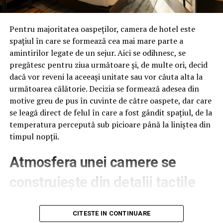
drepturile pacientului.
De asemenea, va solicităm să ne comunicați o copie
Pentru majoritatea oaspeților, camera de hotel este
a actului administrativ prin care se realizează
spațiul în care se formează cea mai mare parte a
transmiterea bazei de date a Ministerului Sănătății
amintirilor legate de un sejur. Aici se odihnesc, se
către MAI” mai cere Avocatul Poporului. (Cerasela
pregătesc pentru ziua următoare și, de multe ori, decid
N.).
dacă vor reveni la aceeași unitate sau vor căuta alta la
următoarea călătorie. Decizia se formează adesea din
motive greu de pus în cuvinte de către oaspete, dar care
se leagă direct de felul în care a fost gândit spațiul, de la
ARTICOLE PE ACEIASI TEMA:
PRIMA
temperatura percepută sub picioare până la liniștea din
URMATORUL
timpul nopții.
Breaking News/Procurorul Negulescu Mircea adus la
starea de „pisic” in arestul unde a distrus destine/Cazat
Atmosfera unei camere se
in camera 5 in arestul de la Campina
construiește din detalii tactile
NU RATATI
PROMO/Operatiunea BOLOVANUL „PIETROS” de pe strada
Malul Luncii/Amantul, serviciile secrete, barlogul
Contactul direct cu pardoseala este una dintre primele
„Zeitei” de unde se dictau „paradelile”, ziaristi si
senzații fizice pe care le are un oaspete atunci când
CITESTE IN CONTINUARE
oameni de afaceri