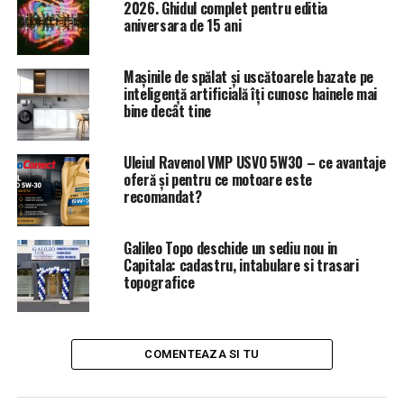
2026. Ghidul complet pentru editia
această transmitere sau despre această prelucrare.”
aniversara de 15 ani
Este din ce in ce mai ciudat cum se actioneaza
Mașinile de spălat și uscătoarele bazate pe
institutional in Romania!
inteligență artificială îți cunosc hainele mai
bine decât tine
http://www.unbr.ro/cjue-cauza-bara-si-altii-contra-
romaniei/
Uleiul Ravenol VMP USVO 5W30 – ce avantaje
https://www.incisivdeprahova.ro/2020/07/21/este-din-
oferă și pentru ce motoare este
recomandat?
ce-ce-mai-ciudat-cum-se-actioneaza-institutional-
romania-exista-legea-gdpr-si-o-jurisprudenta-cjue-
obligatoriu-de-respectat/
Galileo Topo deschide un sediu nou in
Capitala: cadastru, intabulare si trasari
topografice
Iata ca,
Avocatul Poporului da dreptate ziarului
Incisiv de Prahova si i-a transmis ministrului
Internelor, Marcel Vela, solicitarea de a furniza
neîntîrziat anumite precizări extrem de importante:
COMENTEAZA SI TU
”Constatăm că se preconizează transmiterea întregii