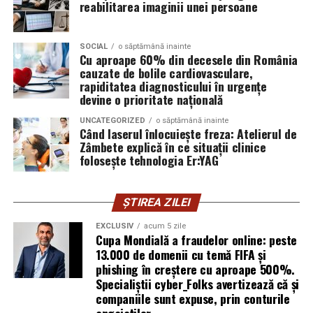
unice.
reabilitarea imaginii unei persoane
infrastructurii, de la filtrarea traficului malițios până la
izolarea site-urilor compromise. Dar phishingul nu
exploatează doar serverele, ci mai ales oamenii. Niciun
SOCIAL
o săptămână inainte
Cu aproape 60% din decesele din România
furnizor de hosting nu poate opri un utilizator să își
cauzate de bolile cardiovasculare,
introducă parola pe o pagină clonată. În acel moment,
rapiditatea diagnosticului în urgențe
vigilența utilizatorului rămâne prima linie de apărare”,
devine o prioritate națională
explică Horațiu Șimon, Chief Technology Officer
UNCATEGORIZED
o săptămână inainte
cyber_Folks România.
Când laserul înlocuiește freza: Atelierul de
Zâmbete explică în ce situații clinice
folosește tehnologia Er:YAG
Subiectul a fost semnalat și de FBI, care a inclus în
informările din ultima lună amenințările asociate
turneului, de la fraude online și furtul datelor până la
ȘTIREA ZILEI
operațiuni de dezinformare.
EXCLUSIV
acum 5 zile
Cupa Mondială a fraudelor online: peste
Avertismentele publice s-au concentrat în principal
13.000 de domenii cu temă FIFA și
asupra fanilor și infrastructurii orașelor gazdă, însă
phishing în creștere cu aproape 500%.
specialiștii atrag atenția că firmele pot fi afectate
Specialiștii cyber_Folks avertizează că și
inclusiv atunci când nu au nicio legătură directă cu
companiile sunt expuse, prin conturile
industria sportului, turismului sau vânzarea de bilete.