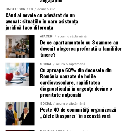
angajaților
UNCATEGORIZED
acum 5 zile
Atacurile sunt mai eficiente în contextul
Când ai nevoie cu adevărat de un
evenimentelor globale
avocat: situațiile în care asistența
juridică face diferența
Campaniile de phishing asociate evenimentelor
AFACERI
acum o săptămână
importante profită de interesul public ridicat, de
De ce apartamentele cu 3 camere au
presiunea timpului și de teama utilizatorilor că ar putea
devenit alegerea preferată a familiilor
pierde o ofertă sau o oportunitate. Mesajele care anunță
tinere?
ultimele bilete disponibile, acces limitat la o transmisie
SOCIAL
acum o săptămână
sau câștigarea unui premiu pot determina utilizatorii să
Cu aproape 60% din decesele din
reacționeze înainte de a verifica sursa.
România cauzate de bolile
cardiovasculare, rapiditatea
Turneul se încheie pe 19 iulie, iar specialiștii anticipează
diagnosticului în urgențe devine o
o intensificare a activității frauduloase în perioada
prioritate națională
finalei. Printre cele mai utilizate pretexte se numără
SOCIAL
acum o săptămână
transmisiunile pirat, biletele revândute, pariurile,
Peste 40 de comunități organizează
tombolele, concursurile și falsele oferte de călătorie.
„Zilele Diasporei” în această vară
Pentru a răspunde riscurilor tot mai complexe,