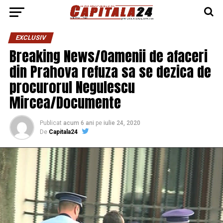
EXCLUSIV
Breaking News/Oamenii de afaceri
din Prahova refuza sa se dezica de
procurorul Negulescu
Mircea/Documente
Publicat
acum 6 ani
pe
iulie 24, 2020
De
Capitala24