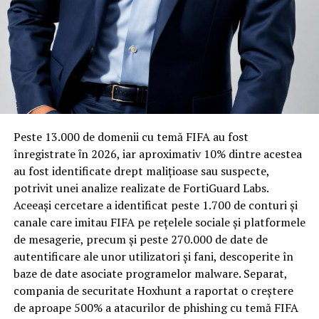
inferioare, un aspect esențial mai ales în clădirile mai
vechi, cu structuri care nu au fost proiectate inițial
pentru izolare fonică performantă.
Rotația rapidă a oaspeților cere
materiale rezistente
Spre diferență de o locuință obișnuită, o cameră de hotel
Peste 13.000 de domenii cu temă FIFA au fost
trece printr-un ciclu de utilizare intensă: oaspeți diferiți,
înregistrate ȋn 2026, iar aproximativ 10% dintre acestea
bagaje trase pe roți, curățenie zilnică, uneori mai multe
au fost identificate drept malițioase sau suspecte,
rezervări consecutive în aceeași săptămână. Această
potrivit unei analize realizate de FortiGuard Labs.
frecvență ridicată de utilizare pune presiune reală pe
Aceeași cercetare a identificat peste 1.700 de conturi și
orice suprafață, iar pardoseala este printre primele
canale care imitau FIFA pe rețelele sociale și platformele
elemente afectate vizibil, mai ales în zona din jurul
de mesagerie, precum și peste 270.000 de date de
patului și a ușii de acces.
autentificare ale unor utilizatori și fani, descoperite în
baze de date asociate programelor malware. Separat,
În etapa de renovare sau construcție, administratorii
compania de securitate Hoxhunt a raportat o creștere
care iau în calcul
mocheta trafic intens
pentru zonele
de aproape 500% a atacurilor de phishing cu temă FIFA