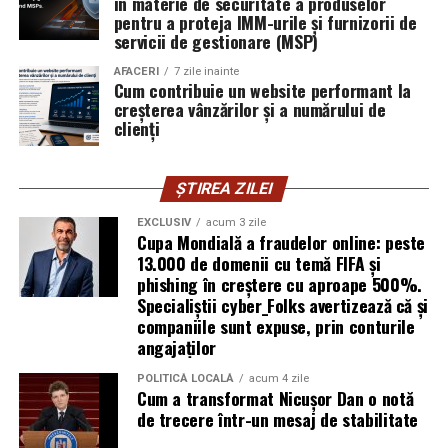
Prahova (oameni de afaceri, „formatori de opinie” de
în materie de securitate a produselor
introducă parola pe o pagină clonată. În acel moment,
proasta calitate, sefi din administratia locala ai PNL) –
pentru a proteja IMM-urile și furnizorii de
vigilența utilizatorului rămâne prima linie de apărare”,
servicii de gestionare (MSP)
din spatele denunturilor si elimnarii concurentilor
explică Horațiu Șimon, Chief Technology Officer
politici si/sau economici
cyber_Folks România.
AFACERI
7 zile inainte
Cum contribuie un website performant la
NU RATATI
creșterea vânzărilor și a numărului de
Se va sesiza CCR si pe aceasta tema de incalcare a
Subiectul a fost semnalat și de FBI, care a inclus în
clienți
protectiei datelor cu caracter personal precum si a
informările din ultima lună amenințările asociate
drepturilor pacientului!
turneului, de la fraude online și furtul datelor până la
ȘTIREA ZILEI
operațiuni de dezinformare.
EXCLUSIV
acum 3 zile
Avertismentele publice s-au concentrat în principal
Cupa Mondială a fraudelor online: peste
asupra fanilor și infrastructurii orașelor gazdă, însă
13.000 de domenii cu temă FIFA și
phishing în creștere cu aproape 500%.
specialiștii atrag atenția că firmele pot fi afectate
Specialiștii cyber_Folks avertizează că și
inclusiv atunci când nu au nicio legătură directă cu
companiile sunt expuse, prin conturile
industria sportului, turismului sau vânzarea de bilete.
angajaților
Atacurile sunt mai eficiente în contextul
POLITICĂ LOCALĂ
acum 4 zile
Cum a transformat Nicușor Dan o notă
evenimentelor globale
de trecere într-un mesaj de stabilitate
Campaniile de phishing asociate evenimentelor