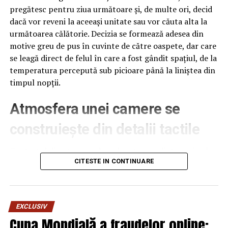
Căi atac
pregătesc pentru ziua următoare și, de multe ori, decid
dacă vor reveni la aceeași unitate sau vor căuta alta la
Citare prin publicitate
următoarea călătorie. Decizia se formează adesea din
motive greu de pus în cuvinte de către oaspete, dar care
se leagă direct de felul în care a fost gândit spațiul, de la
Informaţii generale
temperatura percepută sub picioare până la liniștea din
timpul nopții.
Nr.
unic (nr.
8723/105/2017
Atmosfera unei camere se
format
vechi) :
construiește din detalii tactile
Data
04.12.2017
inregistrarii
Contactul direct cu pardoseala este una dintre primele
senzații fizice pe care le are un oaspete atunci când
CITESTE IN CONTINUARE
Data ultimei
20.07.2020
intră desculț în cameră, fie dimineața, fie la revenirea de
modificari:
pe drum, seara târziu. Textura și moliciunea potrivite,
Sectie:
Sectia penala
oferite de
mocheta hotel
, pot schimba radical felul în
EXCLUSIV
Materie:
Penal
care este percepută o cameră, chiar dacă restul
Cupa Mondială a fraudelor online:
mobilierului rămâne identic de la o unitate la alta din
Obiect:
traficul de influenţă (art.291 NCP)