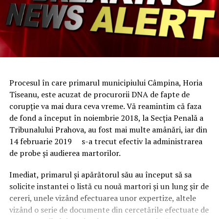
Procesul în care primarul municipiului Câmpina, Horia
Tiseanu, este acuzat de procurorii DNA de fapte de
corupție va mai dura ceva vreme. Vă reamintim că faza
de fond a început în noiembrie 2018, la Secția Penală a
Tribunalului Prahova, au fost mai multe amânări, iar din
14 februarie 2019 s-a trecut efectiv la administrarea
de probe și audierea martorilor.
Imediat, primarul și apărătorul său au început să sa
solicite instantei o listă cu nouă martori și un lung șir de
cereri, unele vizând efectuarea unor expertize, altele
vizând o serie de documente din cercetările efectuate de