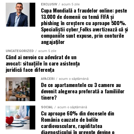
EXCLUSIV
acum 5 zile
Cupa Mondială a fraudelor online: peste
Avertismentele publice s-au concentrat în principal
13.000 de domenii cu temă FIFA și
asupra fanilor și infrastructurii orașelor gazdă, însă
phishing în creștere cu aproape 500%.
specialiștii atrag atenția că firmele pot fi afectate
Specialiștii cyber_Folks avertizează că și
inclusiv atunci când nu au nicio legătură directă cu
companiile sunt expuse, prin conturile
industria sportului, turismului sau vânzarea de bilete.
angajaților
UNCATEGORIZED
acum 5 zile
Atacurile sunt mai eficiente în contextul
Când ai nevoie cu adevărat de un
evenimentelor globale
avocat: situațiile în care asistența
juridică face diferența
Campaniile de phishing asociate evenimentelor
AFACERI
acum o săptămână
importante profită de interesul public ridicat, de
De ce apartamentele cu 3 camere au
presiunea timpului și de teama utilizatorilor că ar putea
devenit alegerea preferată a familiilor
pierde o ofertă sau o oportunitate. Mesajele care anunță
tinere?
ultimele bilete disponibile, acces limitat la o transmisie
SOCIAL
acum o săptămână
sau câștigarea unui premiu pot determina utilizatorii să
Cu aproape 60% din decesele din
reacționeze înainte de a verifica sursa.
România cauzate de bolile
cardiovasculare, rapiditatea
Turneul se încheie pe 19 iulie, iar specialiștii anticipează
diagnosticului în urgențe devine o