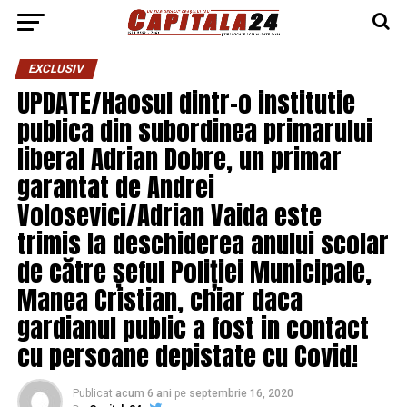
EXCLUSIV
UPDATE/Haosul dintr-o institutie
publica din subordinea primarului
liberal Adrian Dobre, un primar
garantat de Andrei
Volosevici/Adrian Vaida este
trimis la deschiderea anului scolar
de către șeful Poliției Municipale,
Manea Cristian, chiar daca
gardianul public a fost in contact
cu persoane depistate cu Covid!
Publicat
acum 6 ani
pe
septembrie 16, 2020