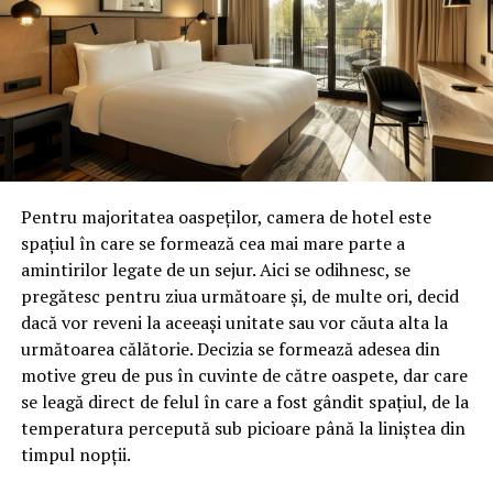
ARTICOLE PE ACEIASI TEMA:
PRIMA
URMATORUL
Model de administratie liberala- Filipestii de Padure –
Prahova/Falsuri, abuzuri, delapidari, distractii la mare si
nu numai, totul pe banii publici/Clanul Sportivilor (I)
Pentru majoritatea oaspeților, camera de hotel este
NU RATATI
Model de administratie liberala/UN NOU INCENDIU, IERI
spațiul în care se formează cea mai mare parte a
SEARA, LA GROAPA DE GUNOI DIN ARICESTII RAHTIVANI, la
amintirilor legate de un sejur. Aici se odihnesc, se
firma unde candidatul PNL la Primaria ARICESTII
pregătesc pentru ziua următoare și, de multe ori, decid
RAHTIVANI – Mihai Viorica – este agent IMOBILIAR (II)
dacă vor reveni la aceeași unitate sau vor căuta alta la
următoarea călătorie. Decizia se formează adesea din
motive greu de pus în cuvinte de către oaspete, dar care
se leagă direct de felul în care a fost gândit spațiul, de la
temperatura percepută sub picioare până la liniștea din
timpul nopții.