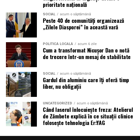
o intensificare a activității frauduloase în perioada
prioritate națională
finalei. Printre cele mai utilizate pretexte se numără
SOCIAL
acum o săptămână
transmisiunile pirat, biletele revândute, pariurile,
Peste 40 de comunități organizează
tombolele, concursurile și falsele oferte de călătorie.
„Zilele Diasporei” în această vară
Pentru a răspunde riscurilor tot mai complexe,
POLITICĂ LOCALĂ
acum 6 zile
cyber_Folks a lansat la finalul lunii iunie robo_Folks,
Cum a transformat Nicușor Dan o notă
primul asistent AI integrat într-un panou de hosting
de trecere într-un mesaj de stabilitate
din România. Acesta poate efectua, la cererea
utilizatorului, un audit al securității site-ului, care
SOCIAL
acum o săptămână
include verificarea certificatelor SSL, a configurărilor
Gardul din aluminiu care îți oferă timp
DNS și a sistemelor SPF, DKIM și DMARC utilizate
liber, nu obligații
pentru protecția e-mailului împotriva uzurpării
identității.
UNCATEGORIZED
acum o săptămână
Când laserul înlocuiește freza: Atelierul
Ce pot face companiile în această perioadă
de Zâmbete explică în ce situații clinice
folosește tehnologia Er:YAG
Potrivit specialiștilor cyber_Folks, companiile ar trebui
să ȋși instruiască echipele să: