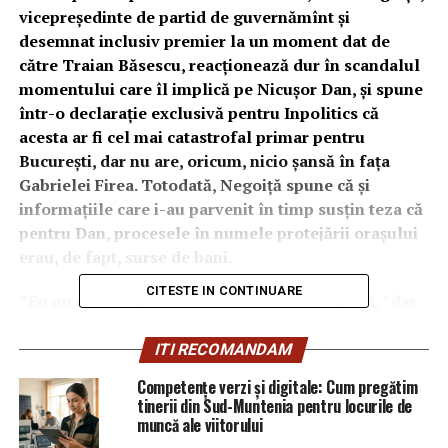
vicepreședinte de partid de guvernămînt și
desemnat inclusiv premier la un moment dat de
către Traian Băsescu, reacționează dur în scandalul
momentului care îl implică pe Nicușor Dan, și spune
într-o declarație exclusivă pentru Inpolitics că
acesta ar fi cel mai catastrofal primar pentru
București, dar nu are, oricum, nicio șansă în fața
Gabrielei Firea. Totodată, Negoiță spune că și
informațiile care i-au parvenit în timp susțin teza că
pentru Dan, procesele în numele protejării orașului
erau, de fapt, surse de bani.
CITESTE IN CONTINUARE
”Eu nu mai fac politică activă”, spune Negoiță, ”dar
cred că e momentul să îmi amintesc de lucruri pe
care le-am trăit ca primar cu acest avorton – și nu mă
ITI RECOMANDAM
feresc de cuvinte – de Nicușor Dan. Omul ăsta a făcut
Competențe verzi și digitale: Cum pregătim
instituției conduse de mine mai multe plîngeri la
tinerii din Sud-Muntenia pentru locurile de
DNA și în alte locuri, care s-au închis toate din lipsă
muncă ale viitorului
de probe. Nu a dat măcar odată un telefon să își