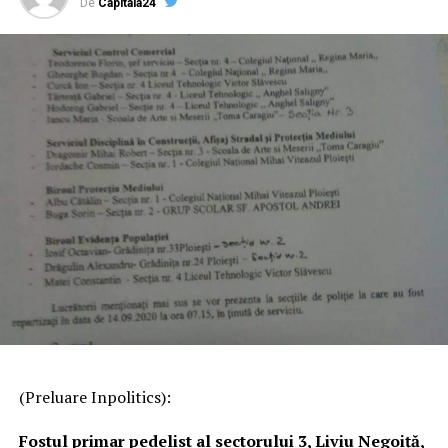
De
Capitala24
(Preluare Inpolitics):
Fostul primar pedelist al sectorului 3, Liviu Negoiță,