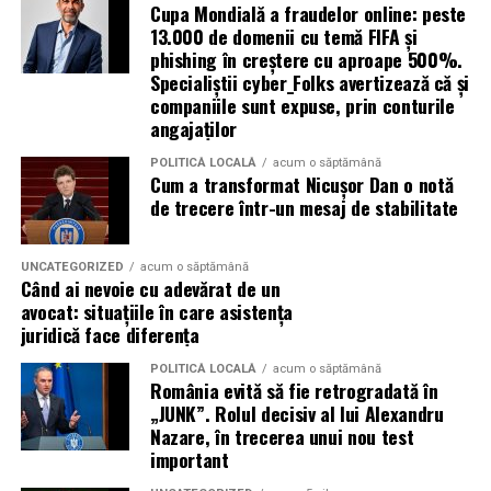
tradiționale.
Cupa Mondială a fraudelor online: peste
Avantaje:
13.000 de domenii cu temă FIFA și
phishing în creștere cu aproape 500%.
Aceste toalete sunt echipate cu ventilație
Specialiștii cyber_Folks avertizează că și
corespunzătoare pentru a preveni mirosurile neplăcute
compatibilitate cu DPF;
companiile sunt expuse, prin conturile
și pot include facilități suplimentare, cum ar fi iluminare
protecție pentru turbocompresor;
angajaților
solară sau podele antiderapante. De asemenea, multe
reducerea depunerilor;
facilități ecologice sunt echipate cu sisteme moderne de
POLITICĂ LOCALĂ
acum o săptămână
Cum a transformat Nicușor Dan o notă
curățare și întreținere, astfel încât igiena să fie mereu la
stabilitate la temperaturi ridicate;
de trecere într-un mesaj de stabilitate
un nivel ridicat.
protecție împotriva uzurii.
În plus, o toaletă ecologică este foarte ușor de
UNCATEGORIZED
acum o săptămână
Aceste caracteristici îl recomandă pentru utilizarea pe
Când ai nevoie cu adevărat de un
amplasat, ceea ce înseamnă că aceste toalete pot fi
numeroase motoare diesel Euro 5 și Euro 6.
avocat: situațiile în care asistența
plasate strategic în locații convenabile pentru
juridică face diferența
participanți, fără a afecta fluxul evenimentului.
Este potrivit pentru motoarele pe benzină?
POLITICĂ LOCALĂ
acum o săptămână
România evită să fie retrogradată în
Da.
Încurajarea comportamentului responsabil al
„JUNK”. Rolul decisiv al lui Alexandru
participanților
Nazare, în trecerea unui nou test
Motoarele moderne pe benzină solicită intens uleiul, în
important
special cele echipate cu:
Un alt beneficiu important al închirierii categoriei de