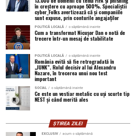
13.000 de domenii cu temă FIFA și phishing
eveniment, dar poate și atrage mai mulți participanți
în creștere cu aproape 500%. Specialiștii
Skoda;
cyber_Folks avertizează că și companiile
care sunt interesați de susținerea unor cauze ecologice.
sunt expuse, prin conturile angajaților
Promovând un eveniment “verde”, organizatorii pot
Seat;
atrage atenția asupra angajamentului față de protejarea
POLITICĂ LOCALĂ
o săptămână inainte
Porsche;
Cum a transformat Nicușor Dan o notă de
mediului și față de responsabilitatea socială.
trecere într-un mesaj de stabilitate
Opel;
Participanții vor aprecia cu siguranță faptul că
Ford;
organizatorii au ales să adopte soluții care protejează
POLITICĂ LOCALĂ
o săptămână inainte
România evită să fie retrogradată în
natura. De asemenea, acest lucru poate contribui la
Renault și altele.
„JUNK”. Rolul decisiv al lui Alexandru
creșterea reputației evenimentului și la creșterea
Nazare, în trecerea unui nou test
Compatibilitatea exactă trebuie verificată întotdeauna
numărului de participanți în edițiile viitoare.
important
în manualul vehiculului sau în documentația tehnică a
producătorului.
Confortul participanților
SOCIAL
o săptămână inainte
Ce este un vestiar metalic cu uși scurte tip
NEST și când merită ales
Este potrivit pentru motoarele diesel?
Deși un eveniment verde presupune economii de costuri
și un impact pozitiv asupra mediului, nu trebuie să se
Da.
facă compromisuri în ceea ce privește confortul
ȘTIREA ZILEI
participanților. Modelele ecologice sunt concepute
Ravenol VMP USVO 5W30 este utilizat frecvent pe
pentru a oferi un nivel ridicat de confort, similar celor
motoare diesel moderne.
EXCLUSIV
acum o săptămână