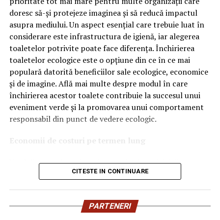
prioritate tot mai mare pentru multe organizații care
doresc să-și protejeze imaginea și să reducă impactul
Ce înseamnă Ravenol VMP?
asupra mediului. Un aspect esențial care trebuie luat în
considerare este infrastructura de igienă, iar alegerea
Denumirea
VMP
identifică o gamă de uleiuri dezvoltate
toaletelor potrivite poate face diferența. Închirierea
pentru motoare moderne care necesită performanțe
toaletelor ecologice este o opțiune din ce în ce mai
ridicate și compatibilitate cu numeroase specificații ale
populară datorită beneficiilor sale ecologice, economice
constructorilor auto.
și de imagine. Află mai multe despre modul în care
Acest produs este destinat în special motoarelor
închirierea acestor toalete contribuie la succesul unui
moderne pe benzină și diesel, inclusiv celor echipate cu:
eveniment verde și la promovarea unui comportament
responsabil din punct de vedere ecologic.
turbocompresor;
Economii de costuri pe termen lung
filtru de particule DPF;
Unul dintre cele mai mari avantaje ale activității
catalizatoare moderne;
CITESTE IN CONTINUARE
de
închiriere toalete ecologice
este economia de costuri.
sisteme Start-Stop.
Deși există un cost inițial pentru închirierea acestora, pe
termen lung, aceasta este o opțiune mai rentabilă decât
Ce înseamnă USVO?
PARTENERI
construirea unei infrastructuri permanente de toalete.
Una dintre cele mai importante caracteristici ale acestui