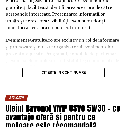
Platforma afișează informații despre evenimentele
gratuite și facilitează identificarea acestora de către
persoanele interesate. Prezentarea informațiilor
urmărește creșterea vizibilității evenimentelor și
conectarea acestora cu publicul interesat.
EvenimenteGratuite.ro are exclusiv un rol de informare
și promovare și nu este organizatorul evenimentelor
prezentate pe site. Programul, condițiile de participare
și eventualele modificări sunt stabilite și comunicate de
organizatorii fiecărui eveniment.
CITESTE IN CONTINUARE
Publicului îi este recomandată verificarea informațiilor
înainte de participare.
AFACERI
Organizatorii care doresc să crească vizibilitatea unui
Uleiul Ravenol VMP USVO 5W30 – ce
eveniment cu acces gratuit pot solicita o ofertă de
promovare din partea echipei EvenimenteGratuite.ro.
avantaje oferă și pentru ce
Adresa de contact este
salut@evenimentegratuite.ro
.
motoare este recomandat?