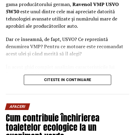
gama producătorului german,
Ravenol VMP USVO
5W30
este unul dintre cele mai apreciate datorită
tehnologiei avansate utilizate și numărului mare de
aprobări ale producătorilor auto.
Dar ce înseamnă, de fapt, USVO? Ce reprezintă
denumirea VMP? Pentru ce motoare este recomandat
acest ulei și când merită să îl alegi?
În acest ghid complet analizăm caracteristicile lui
Ravenol VMP USVO 5W30 și explicăm de ce este
CITESTE IN CONTINUARE
considerat unul dintre cele mai performante uleiuri de
motor disponibile în prezent.
Ce este Ravenol?
AFACERI
Ravenol este un producător german de lubrifianți
Cum contribuie închirierea
fondat în anul 1946 și recunoscut la nivel internațional
toaletelor ecologice la un
pentru dezvoltarea de
uleiuri de motor premium
.