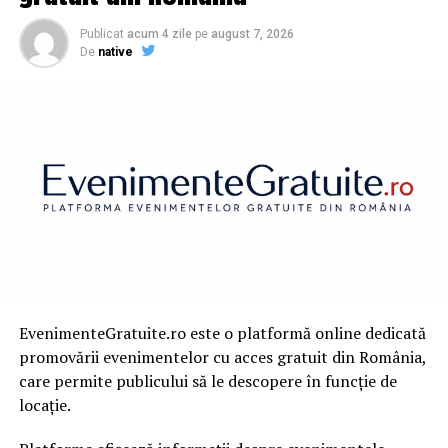
probleme obsedante din trecut. Nu mai amâna! – Capital
|
Publicat
acum 4 zile
pe
august 7, 2026
De
native
NU RATATI
Voi cum va pregatiti pentru cresterea economica a
Romaniei din anul 2021, de 9%? – Ziarul Incisiv de
Prahova
EvenimenteGratuite.ro este o platformă online dedicată
promovării evenimentelor cu acces gratuit din România,
care permite publicului să le descopere în funcție de
locație.