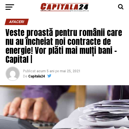
AFACERI
Veste proastă pentru românii care
nu au încheiat noi contracte de
energie! Vor plăti mai mulți bani –
Capital |
Publicat
acum 5 ani
pe
mai 25, 2021
De
Capitala24