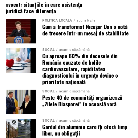
evenimentelor globale
avocat: situațiile în care asistența
juridică face diferența
Campaniile de phishing asociate evenimentelor
POLITICĂ LOCALĂ
acum 6 zile
importante profită de interesul public ridicat, de
Cum a transformat Nicușor Dan o notă
presiunea timpului și de teama utilizatorilor că ar putea
de trecere într-un mesaj de stabilitate
pierde o ofertă sau o oportunitate. Mesajele care anunță
ultimele bilete disponibile, acces limitat la o transmisie
SOCIAL
acum o săptămână
sau câștigarea unui premiu pot determina utilizatorii să
Cu aproape 60% din decesele din
reacționeze înainte de a verifica sursa.
România cauzate de bolile
cardiovasculare, rapiditatea
Turneul se încheie pe 19 iulie, iar specialiștii anticipează
diagnosticului în urgențe devine o
o intensificare a activității frauduloase în perioada
prioritate națională
finalei. Printre cele mai utilizate pretexte se numără
SOCIAL
acum o săptămână
transmisiunile pirat, biletele revândute, pariurile,
Peste 40 de comunități organizează
tombolele, concursurile și falsele oferte de călătorie.
„Zilele Diasporei” în această vară
Pentru a răspunde riscurilor tot mai complexe,
SOCIAL
acum o săptămână
cyber_Folks a lansat la finalul lunii iunie robo_Folks,
Gardul din aluminiu care îți oferă timp
primul asistent AI integrat într-un panou de hosting
liber, nu obligații