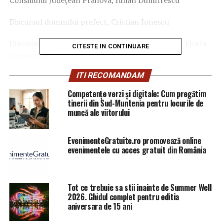
Discursul domnului prefect, Cristian Ionescu
Discursul domnului primar din Vălenii de Munte, Florin
CITESTE IN CONTINUARE
Constantin
ITI RECOMANDAM
Discursul domnului președinte al Centrului pentru
Studii de Intelligence și Geopolitică Aplicată, colonel(r)
Competențe verzi și digitale: Cum pregătim
Tiberiu Tănase
tinerii din Sud-Muntenia pentru locurile de
muncă ale viitorului
Discursul domnului dr. Andrei Țîrlescu, cercetător
Academia Română
EvenimenteGratuite.ro promovează online
evenimentele cu acces gratuit din România
Depunere de coroane la statuia lui Nicolae Iorga, din
incinta Muzeului Nicolae Iorga
Tot ce trebuie sa stii inainte de Summer Well
Ora 18.
2026. Ghidul complet pentru editia
aniversara de 15 ani
Vizitarea expoziției organizate de Muzeul de Istorie și