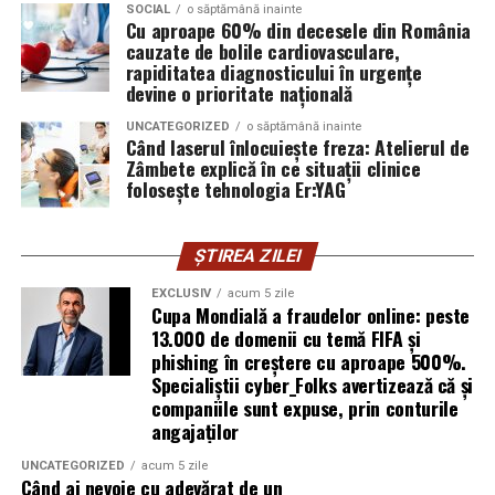
exploatează doar serverele, ci mai ales oamenii. Niciun
SOCIAL
o săptămână inainte
Cu aproape 60% din decesele din România
furnizor de hosting nu poate opri un utilizator să își
cauzate de bolile cardiovasculare,
introducă parola pe o pagină clonată. În acel moment,
rapiditatea diagnosticului în urgențe
vigilența utilizatorului rămâne prima linie de apărare”,
devine o prioritate națională
explică Horațiu Șimon, Chief Technology Officer
UNCATEGORIZED
o săptămână inainte
cyber_Folks România.
Când laserul înlocuiește freza: Atelierul de
Zâmbete explică în ce situații clinice
folosește tehnologia Er:YAG
Subiectul a fost semnalat și de FBI, care a inclus în
informările din ultima lună amenințările asociate
turneului, de la fraude online și furtul datelor până la
ȘTIREA ZILEI
operațiuni de dezinformare.
EXCLUSIV
acum 5 zile
Cupa Mondială a fraudelor online: peste
Avertismentele publice s-au concentrat în principal
13.000 de domenii cu temă FIFA și
asupra fanilor și infrastructurii orașelor gazdă, însă
phishing în creștere cu aproape 500%.
specialiștii atrag atenția că firmele pot fi afectate
Specialiștii cyber_Folks avertizează că și
inclusiv atunci când nu au nicio legătură directă cu
companiile sunt expuse, prin conturile
industria sportului, turismului sau vânzarea de bilete.
angajaților
UNCATEGORIZED
acum 5 zile
Atacurile sunt mai eficiente în contextul
Când ai nevoie cu adevărat de un