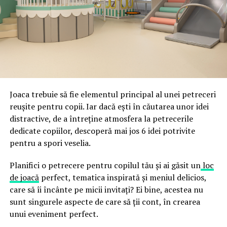
ceea ce crește riscul de email spoofing, phishing și
acestor decizii tehnice cu identitatea vizuală a unității,
fraude care exploatează încrederea în brand.
astfel încât confortul și estetica să funcționeze
împreună, nu în tensiune una cu cealaltă, pe toată
Directoratul Național de Securitate Cibernetică (DNSC)
durata de viață a amenajării, indiferent de câte sezoane
a avertizat, la rândul său, asupra amenințărilor asociate
trec de la deschiderea propriu-zisă a hotelului.
Cupei Mondiale FIFA 2026, de la site-uri și concursuri
false până la tentative de furt al datelor personale și
financiare. Instituția recomandă verificarea atentă a
Joaca trebuie să fie elementul principal al unei petreceri
sursei mesajelor și raportarea incidentelor la numărul
reușite pentru copii. Iar dacă ești în căutarea unor idei
unic 1911.
distractive, de a întreține atmosfera la petrecerile
dedicate copiilor, descoperă mai jos 6 idei potrivite
Campaniile identificate în ultimele săptămâni folosesc
pentru a spori veselia.
site-uri care imită platformele oficiale FIFA, aplicații
false de streaming, coduri QR malițioase și mesaje care
Planifici o petrecere pentru copilul tău și ai găsit un
loc
promit bilete, rambursări, premii sau acces gratuit la
de joacă
perfect, tematica inspirată și meniul delicios,
meciuri. FBI a emis în luna mai un avertisment privind
care să îi încânte pe micii invitați? Ei bine, acestea nu
site-urile care clonează platforma oficială prin
sunt singurele aspecte de care să ții cont, în crearea
modificări minore ale denumirii domeniului, precum
unui eveniment perfect.
introducerea sau schimbarea unei singure litere, pentru