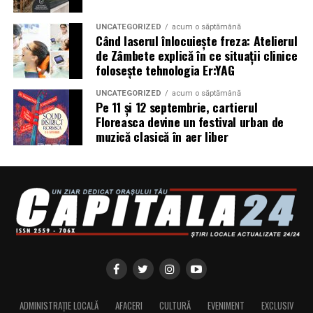
din România. Acesta poate efectua, la cererea
utilizatorului, un audit al securității site-ului, care
UNCATEGORIZED
acum o săptămână
include verificarea certificatelor SSL, a configurărilor
Când laserul înlocuiește freza: Atelierul
DNS și a sistemelor SPF, DKIM și DMARC utilizate
de Zâmbete explică în ce situații clinice
pentru protecția e-mailului împotriva uzurpării
folosește tehnologia Er:YAG
identității.
UNCATEGORIZED
acum o săptămână
Pe 11 și 12 septembrie, cartierul
Ce pot face companiile în această perioadă
Floreasca devine un festival urban de
muzică clasică în aer liber
Potrivit specialiștilor cyber_Folks, companiile ar trebui
să ȋși instruiască echipele să:
Verifice domeniul literă cu literă înaintea oricărei
plăți sau autentificări. Diferența dintre site-ul real și
o clonă poate fi un singur caracter sau o extensie
neobișnuită.
Nu scaneze coduri QR primite prin e-mail, chat sau
din surse neverificate. Verifică adresa afișată de
telefon înainte de a introduce date personale,
ADMINISTRAȚIE LOCALĂ
AFACERI
CULTURĂ
EVENIMENT
EXCLUSIV