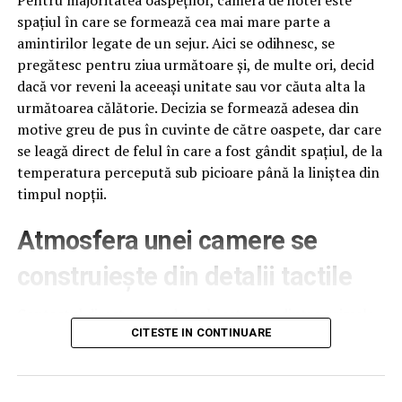
presă al lui Nicolae Iorga”
spațiul în care se formează cea mai mare parte a
amintirilor legate de un sejur. Aici se odihnesc, se
13- 13.30. Constantin Hlihor, profesor universitar
pregătesc pentru ziua următoare și, de multe ori, decid
doctor, Universitatea București, Facultatea de
dacă vor reveni la aceeași unitate sau vor căuta alta la
Istorie: ”Nicolae Iorga și geopolitica epocii sale”
următoarea călătorie. Decizia se formează adesea din
30 – 14. Dan Gheorghe, deputat în Parlamentul
motive greu de pus în cuvinte de către oaspete, dar care
României: ”Nicolae Iorga în Parlamentul României”
se leagă direct de felul în care a fost gândit spațiul, de la
Pauză de masă. 14- 16
temperatura percepută sub picioare până la liniștea din
timpul nopții.
16 – 16,30. Colonel (r) dr. Tiberiu Tănase,
cercetător Academia Română: ”Puncte de vedere
Atmosfera unei camere se
privind asasinarea marelui istoric român, Nicolae
Iorga”
construiește din detalii tactile
16,30- 17. Alin Spânu, profesor universitar doctor,
Contactul direct cu pardoseala este una dintre primele
Universitatea București, Facultatea de Istorie:
senzații fizice pe care le are un oaspete atunci când
CITESTE IN CONTINUARE
Nicolae Iorga, în corespondență. O scrisoare critică
intră desculț în cameră, fie dimineața, fie la revenirea de
și o alta cu calde aprecieri (1936).
pe drum, seara târziu. Textura și moliciunea potrivite,
17 – 17.30. General (r) Stan Petrescu, profesor
oferite de
mocheta hotel
, pot schimba radical felul în