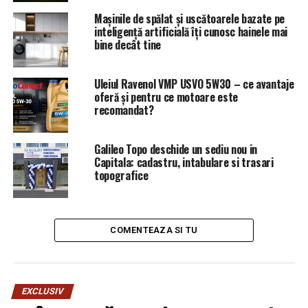
Arheologie Ploiești, ” O viață de om, așa cum a fost”.
Mașinile de spălat și uscătoarele bazate pe
Prezintă domnul director, Mihai Dumitrache și șef secție,
inteligență artificială îți cunosc hainele mai
muzeograful Claudia Giannotti
bine decât tine
Sâmbătă, 29 mai
Uleiul Ravenol VMP USVO 5W30 – ce avantaje
Ziua conferințelor:
oferă și pentru ce motoare este
recomandat?
Ora 9,30
Galileo Topo deschide un sediu nou in
Cuvânt de deschidere, jurnalistul Costel Oprea, project
Capitala: cadastru, intabulare si trasari
manager al evenimentului.
topografice
Predare ștafetă pentru moderatorul Conferințelor, dr.
Andrei Țîrlescu
COMENTEAZA SI TU
9,30-10. Narcis Zărnescu, redactor șef revista
”Academica”, publicație a Academiei Române:
”Iorga, predecesor al ecumenismului practicat de
EXCLUSIV
Braudel și Wallerstein”.