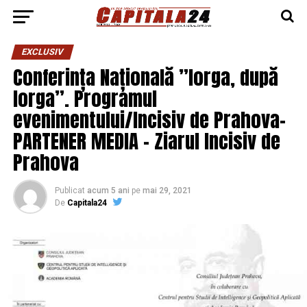
EXCLUSIV
Conferința Națională ”Iorga, după
Iorga”. Programul
evenimentului/Incisiv de Prahova-
PARTENER MEDIA – Ziarul Incisiv de
Prahova
Publicat
acum 5 ani
pe
mai 29, 2021
De
Capitala24