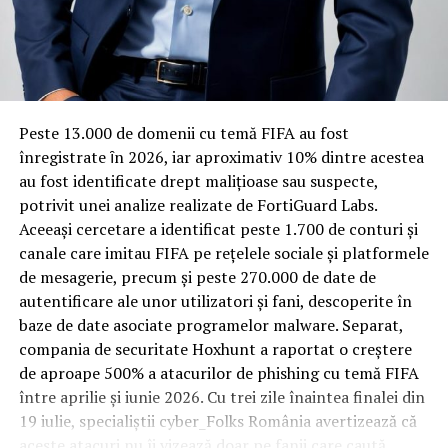
Rotația rapidă a oaspeților cere
materiale rezistente
Spre diferență de o locuință obișnuită, o cameră de hotel
Peste 13.000 de domenii cu temă FIFA au fost
trece printr-un ciclu de utilizare intensă: oaspeți diferiți,
înregistrate ȋn 2026, iar aproximativ 10% dintre acestea
bagaje trase pe roți, curățenie zilnică, uneori mai multe
au fost identificate drept malițioase sau suspecte,
rezervări consecutive în aceeași săptămână. Această
potrivit unei analize realizate de FortiGuard Labs.
frecvență ridicată de utilizare pune presiune reală pe
Aceeași cercetare a identificat peste 1.700 de conturi și
orice suprafață, iar pardoseala este printre primele
canale care imitau FIFA pe rețelele sociale și platformele
elemente afectate vizibil, mai ales în zona din jurul
de mesagerie, precum și peste 270.000 de date de
patului și a ușii de acces.
autentificare ale unor utilizatori și fani, descoperite în
baze de date asociate programelor malware. Separat,
În etapa de renovare sau construcție, administratorii
compania de securitate Hoxhunt a raportat o creștere
care iau în calcul
mocheta trafic intens
pentru zonele
de aproape 500% a atacurilor de phishing cu temă FIFA
cu rotație mare reduc riscul de uzură prematură și de
între aprilie și iunie 2026. Cu trei zile înaintea finalei din
decolorare vizibilă în punctele de trecere frecventă. Este
19 iulie, specialiștii cyber_Folks România avertizează că
o decizie care ține mai puțin de stil și mai mult de
aceste atacuri nu îi vizează doar pe fanii care caută