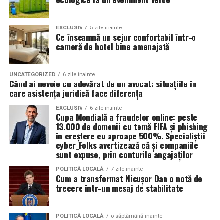
impactul negativ asupra mediului în comparație cu
Rezultatul este un echilibru foarte bun între protecție și
soluțiile tradiționale, care sunt mult mai dăunătoare
economie de combustibil.
pentru natură. Astfel, toaletele ecologice contribuie la
EXCLUSIV
5 zile inainte
Ce înseamnă un sejur confortabil într-o
promovarea unui comportament responsabil din punct
cameră de hotel bine amenajată
Pentru ce motoare este recomandat Ravenol VMP
de vedere ecologic și ajută la protejarea resurselor
USVO 5W30?
naturale.
Tipul de
ulei de motor Ravenol
VMP USVO 5W30 este
UNCATEGORIZED
6 zile inainte
Când ai nevoie cu adevărat de un avocat: situațiile în
recomandat pentru numeroase motoare moderne care
Impactul pozitiv asupra imaginii evenimentului
care asistența juridică face diferența
necesită un ulei 5W30 cu aprobări OEM specifice.
Alegerea unor soluții ecologice, precum tipul ecologic
EXCLUSIV
6 zile inainte
Cupa Mondială a fraudelor online: peste
În funcție de specificațiile constructorului, poate fi
de toaletă, poate aduce beneficii semnificative imaginii
13.000 de domenii cu temă FIFA și phishing
utilizat pe vehicule ale unor mărci precum:
unui eveniment. Într-o eră în care participanții devin din
în creștere cu aproape 500%. Specialiștii
ce în ce mai conștienți de problemele de mediu,
cyber_Folks avertizează că și companiile
sunt expuse, prin conturile angajaților
organizatorii care aleg să adopte soluții sustenabile, cum
BMW;
ar fi închirierea toaletelor din gama ecologică, pot
POLITICĂ LOCALĂ
7 zile inainte
Mercedes-Benz;
Cum a transformat Nicușor Dan o notă de
câștiga aprecierea publicului.
trecere într-un mesaj de stabilitate
Volkswagen;
Aceasta nu doar că îmbunătățește percepția față de
Audi;
eveniment, dar poate și atrage mai mulți participanți
POLITICĂ LOCALĂ
o săptămână inainte