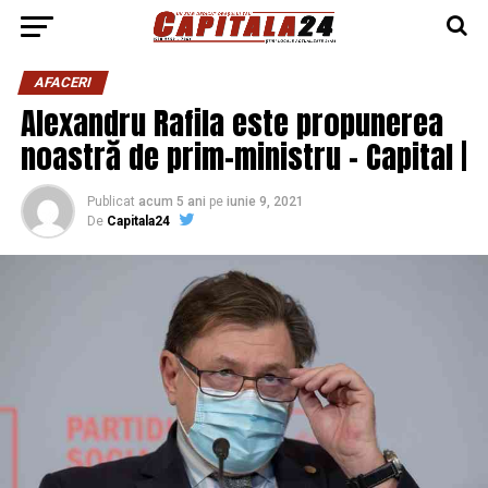
AFACERI
Alexandru Rafila este propunerea
noastră de prim-ministru – Capital |
Publicat
acum 5 ani
pe
iunie 9, 2021
De
Capitala24