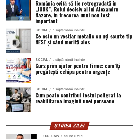
Skoda;
România evită să fie retrogradată în
care sunt interesați de susținerea unor cauze ecologice.
„JUNK”. Rolul decisiv al lui Alexandru
Promovând un eveniment “verde”, organizatorii pot
Seat;
Nazare, în trecerea unui nou test
atrage atenția asupra angajamentului față de protejarea
important
Porsche;
mediului și față de responsabilitatea socială.
SOCIAL
o săptămână inainte
Opel;
Ce este un vestiar metalic cu uși scurte tip
Participanții vor aprecia cu siguranță faptul că
NEST și când merită ales
Ford;
organizatorii au ales să adopte soluții care protejează
natura. De asemenea, acest lucru poate contribui la
Renault și altele.
creșterea reputației evenimentului și la creșterea
SOCIAL
o săptămână inainte
Curs prim ajutor pentru firme: cum îți
Compatibilitatea exactă trebuie verificată întotdeauna
numărului de participanți în edițiile viitoare.
pregătești echipa pentru urgențe
în manualul vehiculului sau în documentația tehnică a
producătorului.
Confortul participanților
SOCIAL
o săptămână inainte
Cum poate contribui testul poligraf la
Este potrivit pentru motoarele diesel?
Deși un eveniment verde presupune economii de costuri
reabilitarea imaginii unei persoane
și un impact pozitiv asupra mediului, nu trebuie să se
Da.
facă compromisuri în ceea ce privește confortul
participanților. Modelele ecologice sunt concepute
Ravenol VMP USVO 5W30 este utilizat frecvent pe
pentru a oferi un nivel ridicat de confort, similar celor
motoare diesel moderne.
ȘTIREA ZILEI
tradiționale.
EXCLUSIV
acum 6 zile