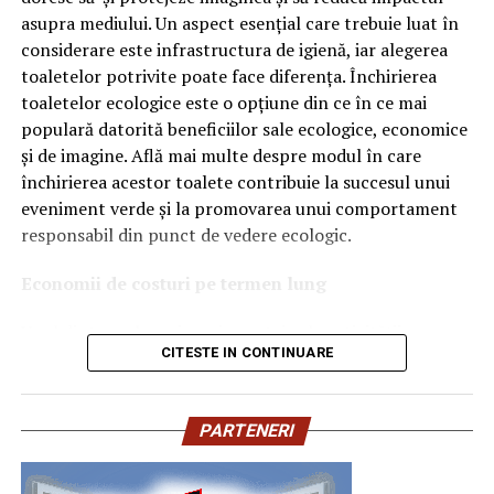
Ce înseamnă Ravenol VMP?
asupra mediului. Un aspect esențial care trebuie luat în
considerare este infrastructura de igienă, iar alegerea
Denumirea
VMP
identifică o gamă de uleiuri dezvoltate
toaletelor potrivite poate face diferența. Închirierea
pentru motoare moderne care necesită performanțe
toaletelor ecologice este o opțiune din ce în ce mai
ridicate și compatibilitate cu numeroase specificații ale
populară datorită beneficiilor sale ecologice, economice
constructorilor auto.
și de imagine. Află mai multe despre modul în care
Acest produs este destinat în special motoarelor
închirierea acestor toalete contribuie la succesul unui
moderne pe benzină și diesel, inclusiv celor echipate cu:
eveniment verde și la promovarea unui comportament
responsabil din punct de vedere ecologic.
turbocompresor;
Economii de costuri pe termen lung
filtru de particule DPF;
Unul dintre cele mai mari avantaje ale activității
catalizatoare moderne;
CITESTE IN CONTINUARE
de
închiriere toalete ecologice
este economia de costuri.
sisteme Start-Stop.
Deși există un cost inițial pentru închirierea acestora, pe
termen lung, aceasta este o opțiune mai rentabilă decât
Ce înseamnă USVO?
PARTENERI
construirea unei infrastructuri permanente de toalete.
Una dintre cele mai importante caracteristici ale acestui
Toaletele ecologice nu necesită conexiuni complexe la
ulei este tehnologia
USVO
.
rețelele de apă sau canalizare, ceea ce înseamnă că nu