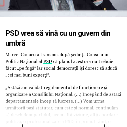
PSD vrea să vină cu un guvern din
umbră
Marcel Ciolacu a transmis după ședința Consiliului
Politic Naţional al
PSD
că planul acestora nu trebuie
făcut „pe fugă” iar social democrații își doresc să aducă
„cei mai buni experţi”.
„Astăzi am validat regulamentul de funcţionare şi
organizare a Consiliului Naţional. (…) Începând de astăzi
departamentele încep să lucreze. (…) Vom urma
următorii paşi statutar, cum este şi normal, continuăm
să deschidem partidul, avem altă viziune, altă abordare
politică, o profesionalizare a PSD, în primul rând, o