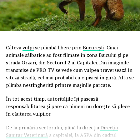
Câteva
vulpi
se plimbă libere prin
Bucureşti
. Cinci
animale sălbatice au fost filmate în zona Baicului şi pe
strada Orzari, din Sectorul 2 al Capitalei. Din imaginile
transmise de PRO TV se vede cum vulpea traversează în
viteză stradă, cel mai probabil cu o pisică în gură. Alta se
plimba nestingherită printre maşinile parcate.
În tot acest timp, autorităţile îşi pasează
responsabilitatea şi pare că nimeni nu doreşte să plece
în căutarea vulpilor.
De la primăria sectorului, până la direcţia
Direcţia
Sanitar Veterinară
a capitalei, la ASPA din cadrul