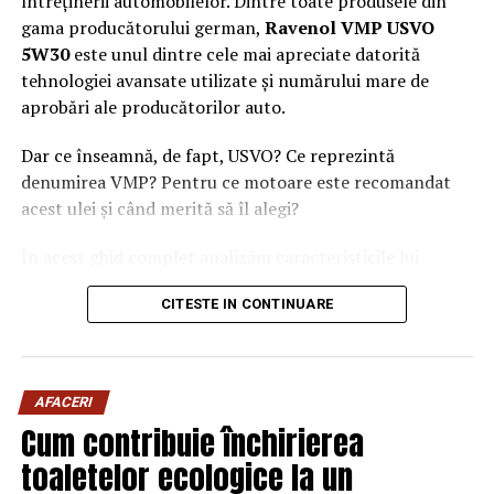
întreținerii automobilelor. Dintre toate produsele din
gama producătorului german,
Ravenol VMP USVO
5W30
este unul dintre cele mai apreciate datorită
tehnologiei avansate utilizate și numărului mare de
aprobări ale producătorilor auto.
Dar ce înseamnă, de fapt, USVO? Ce reprezintă
denumirea VMP? Pentru ce motoare este recomandat
acest ulei și când merită să îl alegi?
În acest ghid complet analizăm caracteristicile lui
Ravenol VMP USVO 5W30 și explicăm de ce este
CITESTE IN CONTINUARE
considerat unul dintre cele mai performante uleiuri de
motor disponibile în prezent.
Ce este Ravenol?
AFACERI
Ravenol este un producător german de lubrifianți
Cum contribuie închirierea
fondat în anul 1946 și recunoscut la nivel internațional
toaletelor ecologice la un
pentru dezvoltarea de
uleiuri de motor premium
.