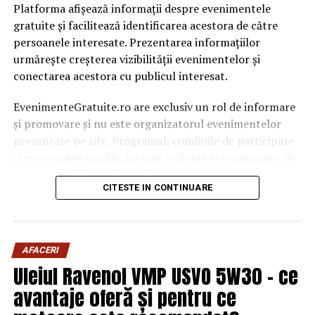
Platforma afișează informații despre evenimentele
gratuite și facilitează identificarea acestora de către
persoanele interesate. Prezentarea informațiilor
urmărește creșterea vizibilității evenimentelor și
conectarea acestora cu publicul interesat.
EvenimenteGratuite.ro are exclusiv un rol de informare
și promovare și nu este organizatorul evenimentelor
prezentate pe site. Programul, condițiile de participare
și eventualele modificări sunt stabilite și comunicate de
organizatorii fiecărui eveniment.
CITESTE IN CONTINUARE
Publicului îi este recomandată verificarea informațiilor
înainte de participare.
AFACERI
Organizatorii care doresc să crească vizibilitatea unui
Uleiul Ravenol VMP USVO 5W30 – ce
eveniment cu acces gratuit pot solicita o ofertă de
promovare din partea echipei EvenimenteGratuite.ro.
avantaje oferă și pentru ce
Adresa de contact este
salut@evenimentegratuite.ro
.