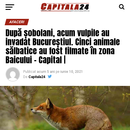
AFACERI
După șobolani, acum vulpile au
invadat Bucureștiul. Cinci animale
sălbatice au fost filmate în zona
Baicului – Capital |
Publicat
acum 5 ani
pe
iunie 10, 2021
De
Capitala24