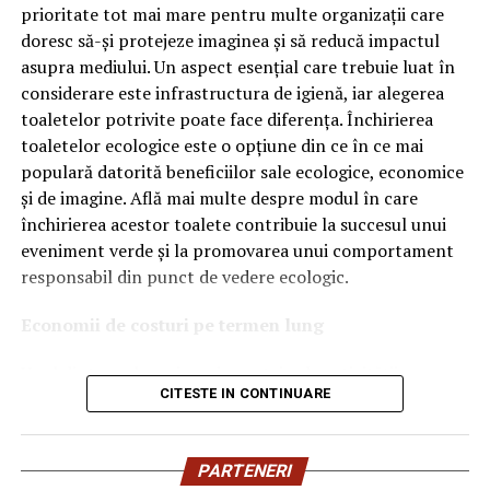
OEM.
prioritate tot mai mare pentru multe organizații care
doresc să-și protejeze imaginea și să reducă impactul
Ce înseamnă Ravenol VMP?
asupra mediului. Un aspect esențial care trebuie luat în
considerare este infrastructura de igienă, iar alegerea
Denumirea
VMP
identifică o gamă de uleiuri dezvoltate
toaletelor potrivite poate face diferența. Închirierea
pentru motoare moderne care necesită performanțe
toaletelor ecologice este o opțiune din ce în ce mai
ridicate și compatibilitate cu numeroase specificații ale
populară datorită beneficiilor sale ecologice, economice
constructorilor auto.
și de imagine. Află mai multe despre modul în care
Acest produs este destinat în special motoarelor
închirierea acestor toalete contribuie la succesul unui
moderne pe benzină și diesel, inclusiv celor echipate cu:
eveniment verde și la promovarea unui comportament
responsabil din punct de vedere ecologic.
turbocompresor;
Economii de costuri pe termen lung
filtru de particule DPF;
Unul dintre cele mai mari avantaje ale activității
catalizatoare moderne;
CITESTE IN CONTINUARE
de
închiriere toalete ecologice
este economia de costuri.
sisteme Start-Stop.
Deși există un cost inițial pentru închirierea acestora, pe
termen lung, aceasta este o opțiune mai rentabilă decât
Ce înseamnă USVO?
PARTENERI
construirea unei infrastructuri permanente de toalete.
Una dintre cele mai importante caracteristici ale acestui