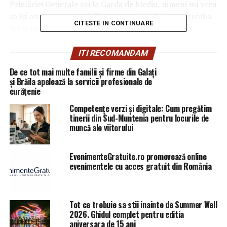
Primăriei Generale ori la Garda de Mediu, nimeni nu vrea
să își asume responsabilitatea, motivând că nu e treaba
CITESTE IN CONTINUARE
lor şi că oricum nu au primit nicio sesizare despre
prezenţa vulpilor pe străzile din centrul oraşului,
transmite
PRO TV.
ITI RECOMANDAM
De ce tot mai multe familii și firme din Galați
și Brăila apelează la servicii profesionale de
curățenie
Competențe verzi și digitale: Cum pregătim
tinerii din Sud-Muntenia pentru locurile de
muncă ale viitorului
EvenimenteGratuite.ro promovează online
evenimentele cu acces gratuit din România
Captură foto Pro TV
A început deratizarea în Capitală
Tot ce trebuie sa stii inainte de Summer Well
2026. Ghidul complet pentru editia
Primarul general al Capitalei a transmis, în această
aniversara de 15 ani