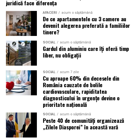
(Advertorial)
juridică face diferența
reducerea acumulării de reziduuri;
AFACERI
acum o săptămână
De ce apartamentele cu 3 camere au
protejarea filtrului de particule;
devenit alegerea preferată a familiilor
funcționarea eficientă a sistemului antipoluare.
tinere?
Acest aspect este esențial pentru reducerea riscului
SOCIAL
acum o săptămână
Gardul din aluminiu care îți oferă timp
unor reparații costisitoare.
liber, nu obligații
Avantajele Ravenol VMP USVO 5W30
Printre cele mai importante avantaje se numără:
SOCIAL
acum 7 zile
Cu aproape 60% din decesele din
România cauzate de bolile
tehnologie USVO;
cardiovasculare, rapiditatea
diagnosticului în urgențe devine o
stabilitate termică ridicată;
prioritate națională
rezistență la oxidare;
SOCIAL
acum o săptămână
protecție împotriva uzurii;
Peste 40 de comunități organizează
„Zilele Diasporei” în această vară
reducerea depunerilor;