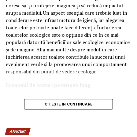
venim cu ajutor din
doresc să-și protejeze imaginea și să reducă impactul
Ce înseamnă Ravenol VMP?
asupra mediului. Un aspect esențial care trebuie luat în
România. Nu doar să luăm
considerare este infrastructura de igienă, iar alegerea
Denumirea
VMP
identifică o gamă de uleiuri dezvoltate
bani din România şi
toaletelor potrivite poate face diferența. Închirierea
pentru motoare moderne care necesită performanțe
ulterior să-i furăm pe aici,
toaletelor ecologice este o opțiune din ce în ce mai
ridicate și compatibilitate cu numeroase specificații ale
populară datorită beneficiilor sale ecologice, economice
constructorilor auto.
dar să vină o guvernare
și de imagine. Află mai multe despre modul în care
instruită în România, cu
Acest produs este destinat în special motoarelor
închirierea acestor toalete contribuie la succesul unui
moderne pe benzină și diesel, inclusiv celor echipate cu:
modelul DNA care
eveniment verde și la promovarea unui comportament
responsabil din punct de vedere ecologic.
funcţionează şi care chiar
turbocompresor;
a pus hoţii la puşcărie. Noi
Economii de costuri pe termen lung
filtru de particule DPF;
ne bucurăm că Plahotniuc
Unul dintre cele mai mari avantaje ale activității
catalizatoare moderne;
a luat banii şi a fugit şi noi
CITESTE IN CONTINUARE
de
închiriere toalete ecologice
este economia de costuri.
sisteme Start-Stop.
Deși există un cost inițial pentru închirierea acestora, pe
pentru asta l-am făcut pe
termen lung, aceasta este o opțiune mai rentabilă decât
Ce înseamnă USVO?
Dodon erou naţional”, a
construirea unei infrastructuri permanente de toalete.
Una dintre cele mai importante caracteristici ale acestui
AFACERI
Toaletele ecologice nu necesită conexiuni complexe la