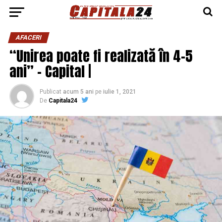
AFACERI
“Unirea poate fi realizată în 4-5
ani” – Capital |
Publicat
acum 5 ani
pe
iulie 1, 2021
De
Capitala24