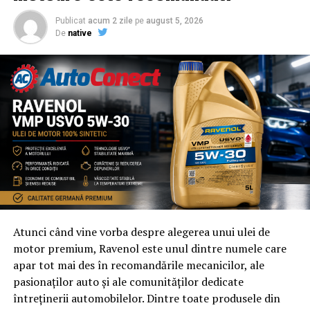
Partidului Alianţa pentru
Publicat
acum 2 zile
pe
august 5, 2026
Unirea Românilor.
De
native
Ce avantaje va avea dispariția
frontierei de la Prut
Liderul AUR a mai spus că dacă frontiera de la Prut va
dispărea, atunci nivelul de trai al celor din Republica
Moldova va crește prin majorarea salariilor, pensiilor și
indemnizațiilor sociale.
”România este un model
Atunci când vine vorba despre alegerea unui ulei de
de dezvoltare pe care
motor premium, Ravenol este unul dintre numele care
apar tot mai des în recomandările mecanicilor, ale
trebuie să-l adopte
pasionaților auto și ale comunităților dedicate
Republica Moldova. Avem
întreținerii automobilelor. Dintre toate produsele din