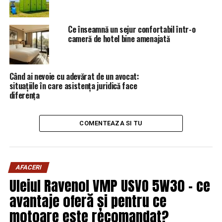
potenţiali candidaţi de a
depune cerere de aderare
Ce înseamnă un sejur confortabil într-o
la UE, dar nouă ni se
cameră de hotel bine amenajată
vorbeşte de ani de zile
despre integrare
Când ai nevoie cu adevărat de un avocat:
europeană. Unirea poate fi
situațiile în care asistența juridică face
diferența
realizată în 4-5 ani, dacă
vom avea o majoritate
COMENTEAZA SI TU
parlamentară
proromânească şi
proeuropeană care să nu-i
AFACERI
Uleiul Ravenol VMP USVO 5W30 – ce
pună piedici”, a spus Vlad
avantaje oferă și pentru ce
Bileţchi, candidat la
motoare este recomandat?
funcţia de deputat pe lista