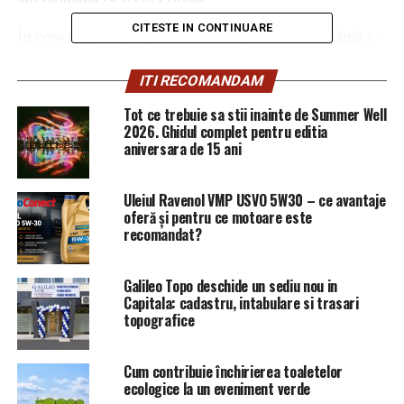
CITESTE IN CONTINUARE
În ceea ce privește perioada de timp în care România s-
ar putea uni cu Republica Moldova, liderul AUR
estimează 4-5 ani, dacă fenomenul unionismului va fi
ITI RECOMANDAM
intens promovat şi vor fi prezentate cetăţenilor
Tot ce trebuie sa stii inainte de Summer Well
avantajele Unirii. El mai spune că unirea se poate face fie
2026. Ghidul complet pentru editia
printr-un referendum organizat în România și în
aniversara de 15 ani
Republica Moldova, fie prin votul Parlamentelor din
ambele țări.
Uleiul Ravenol VMP USVO 5W30 – ce avantaje
oferă și pentru ce motoare este
„Unirea va avea loc, cu
recomandat?
siguranţă, cu mult
Galileo Topo deschide un sediu nou in
înaintea integrării
Capitala: cadastru, intabulare si trasari
europene a Republicii
topografice
Moldova. Paradoxul este
Cum contribuie închirierea toaletelor
că nu suntem nici măcar
ecologice la un eveniment verde