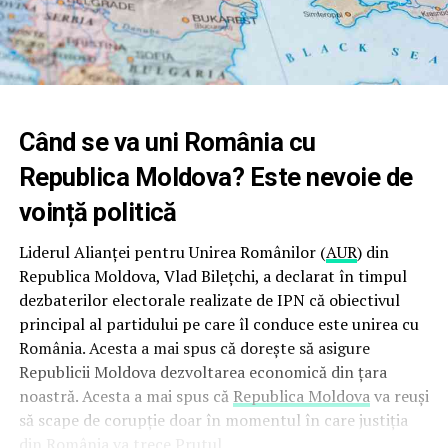
Când se va uni România cu
Republica Moldova? Este nevoie de
voință politică
Liderul Alianței pentru Unirea Românilor (
AUR
) din
Republica Moldova, Vlad Bilețchi, a declarat în timpul
dezbaterilor electorale realizate de IPN că obiectivul
principal al partidului pe care îl conduce este unirea cu
România. Acesta a mai spus că dorește să asigure
Republicii Moldova dezvoltarea economică din țara
noastră. Acesta a mai spus că
Republica Moldova
va reuși
să scape de corupție doar în momentul în care justiția
din România va trece Prutul.