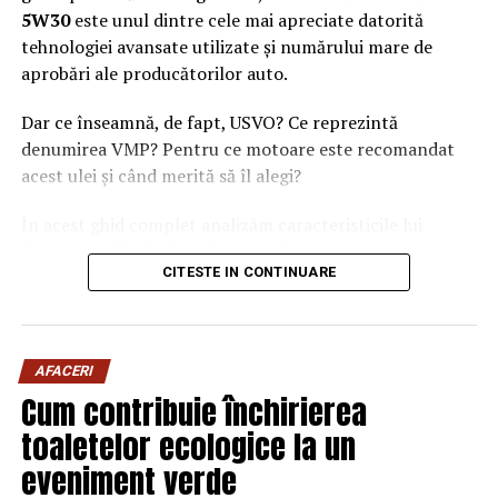
5W30
este unul dintre cele mai apreciate datorită
tehnologiei avansate utilizate și numărului mare de
aprobări ale producătorilor auto.
Dar ce înseamnă, de fapt, USVO? Ce reprezintă
denumirea VMP? Pentru ce motoare este recomandat
acest ulei și când merită să îl alegi?
În acest ghid complet analizăm caracteristicile lui
Ravenol VMP USVO 5W30 și explicăm de ce este
CITESTE IN CONTINUARE
considerat unul dintre cele mai performante uleiuri de
motor disponibile în prezent.
Ce este Ravenol?
AFACERI
Ravenol este un producător german de lubrifianți
Cum contribuie închirierea
fondat în anul 1946 și recunoscut la nivel internațional
toaletelor ecologice la un
pentru dezvoltarea de
uleiuri de motor premium
.
eveniment verde
Compania investește constant în cercetare și