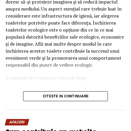
doresc să-și protejeze imaginea și să reducă impactul
Ce înseamnă Ravenol VMP?
asupra mediului. Un aspect esențial care trebuie luat în
considerare este infrastructura de igienă, iar alegerea
Denumirea
VMP
identifică o gamă de uleiuri dezvoltate
toaletelor potrivite poate face diferența. Închirierea
pentru motoare moderne care necesită performanțe
toaletelor ecologice este o opțiune din ce în ce mai
ridicate și compatibilitate cu numeroase specificații ale
populară datorită beneficiilor sale ecologice, economice
constructorilor auto.
și de imagine. Află mai multe despre modul în care
Acest produs este destinat în special motoarelor
închirierea acestor toalete contribuie la succesul unui
moderne pe benzină și diesel, inclusiv celor echipate cu:
eveniment verde și la promovarea unui comportament
responsabil din punct de vedere ecologic.
turbocompresor;
Economii de costuri pe termen lung
filtru de particule DPF;
Unul dintre cele mai mari avantaje ale activității
catalizatoare moderne;
CITESTE IN CONTINUARE
de
închiriere toalete ecologice
este economia de costuri.
sisteme Start-Stop.
Deși există un cost inițial pentru închirierea acestora, pe
termen lung, aceasta este o opțiune mai rentabilă decât
Ce înseamnă USVO?
construirea unei infrastructuri permanente de toalete.
Una dintre cele mai importante caracteristici ale acestui
AFACERI
Toaletele ecologice nu necesită conexiuni complexe la
ulei este tehnologia
USVO
.