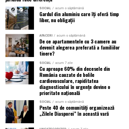
reducerea acumulării de reziduuri;
SOCIAL
acum o săptămână
Gardul din aluminiu care îți oferă timp
protejarea filtrului de particule;
liber, nu obligații
funcționarea eficientă a sistemului antipoluare.
Acest aspect este esențial pentru reducerea riscului
AFACERI
acum o săptămână
De ce apartamentele cu 3 camere au
unor reparații costisitoare.
devenit alegerea preferată a familiilor
tinere?
Avantajele Ravenol VMP USVO 5W30
Printre cele mai importante avantaje se numără:
SOCIAL
acum 7 zile
Cu aproape 60% din decesele din
România cauzate de bolile
tehnologie USVO;
cardiovasculare, rapiditatea
diagnosticului în urgențe devine o
stabilitate termică ridicată;
prioritate națională
rezistență la oxidare;
SOCIAL
acum o săptămână
protecție împotriva uzurii;
Peste 40 de comunități organizează
„Zilele Diasporei” în această vară
reducerea depunerilor;
protejarea turbinei;