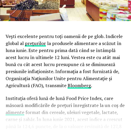
Vești excelente pentru toți oamenii de pe glob. Indicele
global al
preţurilor
la produsele alimentare a scăzut în
luna iunie. Este pentru prima dată când se întâmplă
acest lucru în ultimele 12 luni. Vestea este cu atât mai
bună cu cât acest lucru presupune că se diminuează
presiunile inflaţioniste. Informația a fost furnizată de,
Organizaţia Naţiunilor Unite pentru Alimentaţie şi
Agricultură (FAO), transmite
Bloomberg
.
Instituția oferă lună de lună Food Price Index, care
măsoară modificările de preţuri înregistrate la un coş de
alimente
format din cereale, uleiuri vegetale, lactate,
carne şi zahăr. În luna iunie 2021, acest indice a crescut
până la 124,6 puncte, de la o valoare revizuită de 127,8