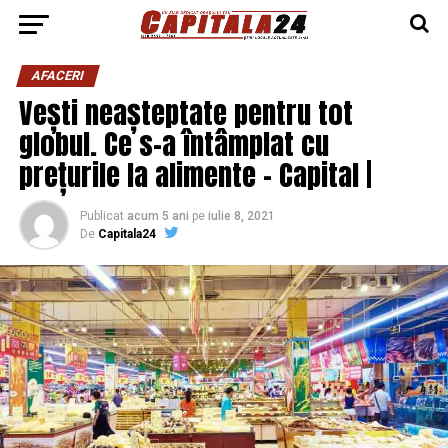
AFACERI
Vești neașteptate pentru tot
globul. Ce s-a întâmplat cu
prețurile la alimente – Capital |
Publicat
acum 5 ani
pe
iulie 8, 2021
De
Capitala24