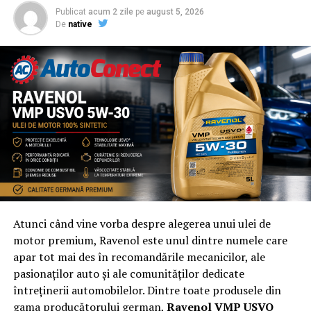
fabulos – Capital |
Publicat
acum 2 zile
pe
august 5, 2026
De
native
Atunci când vine vorba despre alegerea unui ulei de
motor premium, Ravenol este unul dintre numele care
apar tot mai des în recomandările mecanicilor, ale
pasionaților auto și ale comunităților dedicate
întreținerii automobilelor. Dintre toate produsele din
gama producătorului german,
Ravenol VMP USVO