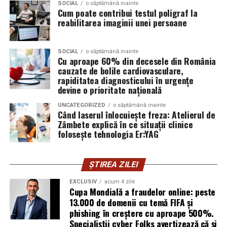
actiuni Transelectrica” și nu pentru ,,a subscrie” la
„Echipa noastră de cybersecurity monitorizează activ
SOCIAL
o săptămână inainte
bucurându-se de jocuri distractive și creând amintiri
Cum poate contribui testul poligraf la
Transelectrica?
vulnerabilitățile și intervine proactiv la nivelul
unice.
reabilitarea imaginii unei persoane
infrastructurii, de la filtrarea traficului malițios până la
izolarea site-urilor compromise. Dar phishingul nu
exploatează doar serverele, ci mai ales oamenii. Niciun
SOCIAL
o săptămână inainte
Cu aproape 60% din decesele din România
furnizor de hosting nu poate opri un utilizator să își
cauzate de bolile cardiovasculare,
introducă parola pe o pagină clonată. În acel moment,
rapiditatea diagnosticului în urgențe
vigilența utilizatorului rămâne prima linie de apărare”,
devine o prioritate națională
explică Horațiu Șimon, Chief Technology Officer
UNCATEGORIZED
o săptămână inainte
cyber_Folks România.
Când laserul înlocuiește freza: Atelierul de
Zâmbete explică în ce situații clinice
folosește tehnologia Er:YAG
Subiectul a fost semnalat și de FBI, care a inclus în
informările din ultima lună amenințările asociate
turneului, de la fraude online și furtul datelor până la
ȘTIREA ZILEI
operațiuni de dezinformare.
EXCLUSIV
acum 4 zile
Cupa Mondială a fraudelor online: peste
Avertismentele publice s-au concentrat în principal
13.000 de domenii cu temă FIFA și
asupra fanilor și infrastructurii orașelor gazdă, însă
phishing în creștere cu aproape 500%.
specialiștii atrag atenția că firmele pot fi afectate
Specialiștii cyber_Folks avertizează că și