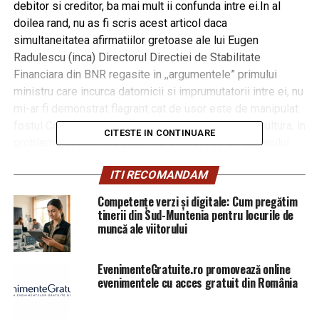
debitor si creditor, ba mai mult ii confunda intre ei.In al
doilea rand, nu as fi scris acest articol daca
simultaneitatea afirmatiilor gretoase ale lui Eugen
Radulescu (inca) Directorul Directiei de Stabilitate
Financiara din BNR regasite in ,,argumentele” primului
ministru care incurca datornicii si imprumutatorii intre ei, nu
mi-ar fi demonstrat flagrant cat de usor este de manipulat
fostul Comisar European pentru probleme de Agricultura, in
CITESTE IN CONTINUARE
probleme economice.Lacunele economice ale domnului
Ciolos nu sunt un secret pentru mine. Domnia sa a
ITI RECOMANDAM
incearcat mereu sa le ascunda printr-un limbaj de lemn
(exemplu – platforma ,,Fericirea din anul 2018” (c)).
Competențe verzi și digitale: Cum pregătim
Limbajul de lemn si confuzia termenilor (economici)
tinerii din Sud-Muntenia pentru locurile de
muncă ale viitorului
esentiali in orice contract de credit este explicata si de
modul in care domnul Ciolos a beneficiat de posturi si
functii de-a lungul carierei, ceea ce in opinia mea il apropie
EvenimenteGratuite.ro promovează online
mai degraba ca si caracter de persoana cu o atitudine
evenimentele cu acces gratuit din România
lipsita de principialitate care, pentru a-si satisfce
interesele personale adopta si aplica, dupa imprejurari,