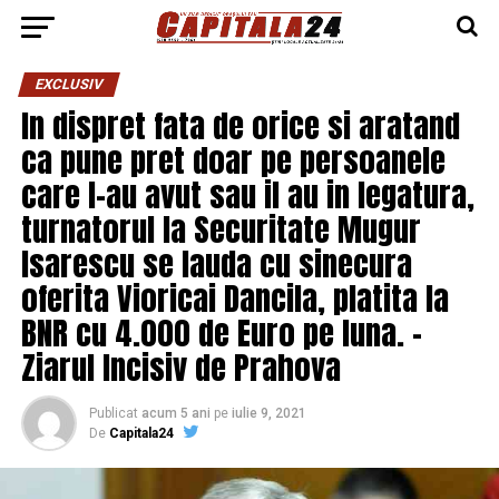
EXCLUSIV
In dispret fata de orice si aratand
ca pune pret doar pe persoanele
care l-au avut sau il au in legatura,
turnatorul la Securitate Mugur
Isarescu se lauda cu sinecura
oferita Vioricai Dancila, platita la
BNR cu 4.000 de Euro pe luna. –
Ziarul Incisiv de Prahova
Publicat
acum 5 ani
pe
iulie 9, 2021
De
Capitala24