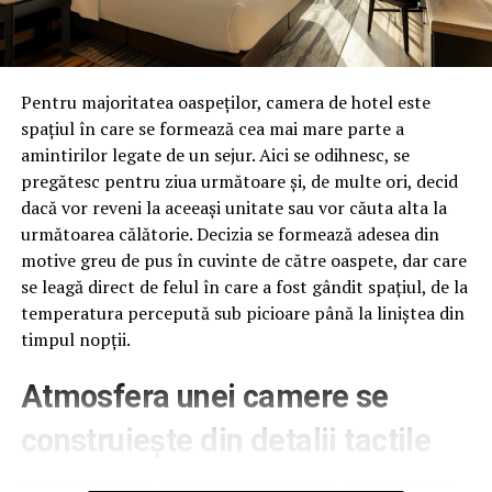
Ok. Faptul că un prim-ministru dovedeasta slaba
alfabetizare economica este gaunosin sine. Si nici nu as
fi remarcat declaratia superficiala a domnului Ciolos
Pentru majoritatea oaspeților, camera de hotel este
daca nu mi-ar fi atras ieri altceva atentia. Cuvantul
spațiul în care se formează cea mai mare parte a
,,speculatori” din declaratie. Nu e niciun secret ca
amintirilor legate de un sejur. Aici se odihnesc, se
domnul Ciolos, ca premier tehnocrat, a fost portavocea
pregătesc pentru ziua următoare și, de multe ori, decid
lui Mugur Isarescu si Bogdan Olteanu in cazul legii darii
dacă vor reveni la aceeași unitate sau vor căuta alta la
in plata si prin urmare este de asteptat ca pozitiile
următoarea călătorie. Decizia se formează adesea din
,,proprii” sa le importe de fapt tot de acolo de unde le
motive greu de pus în cuvinte de către oaspete, dar care
importa si conducerea BNR. Pentra alde Isarescu si
se leagă direct de felul în care a fost gândit spațiul, de la
Dacian argumentele publice au fost ca aceia care vor sa
temperatura percepută sub picioare până la liniștea din
dea in plata sau sa beneficieze de conversie sunt mai
timpul nopții.
degraba speculatori decat speculati de catre banci. Dar a
ajuns fostul comisar Ciolos sa fie tratat ca o gluga de
Atmosfera unei camere se
coceni astfel incat departamentul sinteze sa ii dea
argumente din Eugen Radulescu si sa incurce notiunile
construiește din detalii tactile
de baza creditor/debitor?
Contactul direct cu pardoseala este una dintre primele