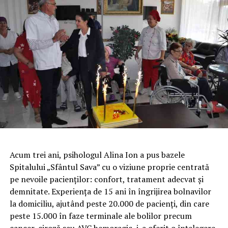
Acum trei ani, psihologul Alina Ion a pus bazele
Spitalului „Sfântul Sava” cu o viziune proprie centrată
pe nevoile pacienților: confort, tratament adecvat și
demnitate. Experiența de 15 ani în îngrijirea bolnavilor
la domiciliu, ajutând peste 20.000 de pacienți, din care
peste 15.000 în faze terminale ale bolilor precum
cancer, ciroză sau AVC hemoragic, i-a oferit o înțelegere