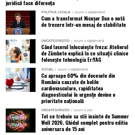
juridică face diferența
Atacurile sunt mai eficiente în contextul
evenimentelor globale
POLITICĂ LOCALĂ
acum o săptămână
Cum a transformat Nicușor Dan o notă
de trecere într-un mesaj de stabilitate
Campaniile de phishing asociate evenimentelor
importante profită de interesul public ridicat, de
presiunea timpului și de teama utilizatorilor că ar putea
UNCATEGORIZED
acum o săptămână
Când laserul înlocuiește freza: Atelierul
pierde o ofertă sau o oportunitate. Mesajele care anunță
de Zâmbete explică în ce situații clinice
ultimele bilete disponibile, acces limitat la o transmisie
folosește tehnologia Er:YAG
sau câștigarea unui premiu pot determina utilizatorii să
reacționeze înainte de a verifica sursa.
SOCIAL
acum o săptămână
Cu aproape 60% din decesele din
România cauzate de bolile
Turneul se încheie pe 19 iulie, iar specialiștii anticipează
cardiovasculare, rapiditatea
o intensificare a activității frauduloase în perioada
diagnosticului în urgențe devine o
finalei. Printre cele mai utilizate pretexte se numără
prioritate națională
transmisiunile pirat, biletele revândute, pariurile,
UNCATEGORIZED
acum 5 zile
tombolele, concursurile și falsele oferte de călătorie.
Tot ce trebuie sa stii inainte de Summer
Well 2026. Ghidul complet pentru editia
Pentru a răspunde riscurilor tot mai complexe,
aniversara de 15 ani
cyber_Folks a lansat la finalul lunii iunie robo_Folks,