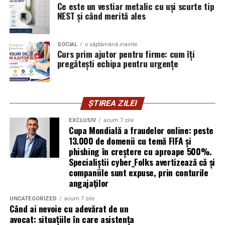
infrastructurii, de la filtrarea traficului malițios până la
Ce este un vestiar metalic cu uși scurte tip
izolarea site-urilor compromise. Dar phishingul nu
NEST și când merită ales
exploatează doar serverele, ci mai ales oamenii. Niciun
furnizor de hosting nu poate opri un utilizator să își
SOCIAL
o săptămână inainte
introducă parola pe o pagină clonată. În acel moment,
Curs prim ajutor pentru firme: cum îți
vigilența utilizatorului rămâne prima linie de apărare”,
pregătești echipa pentru urgențe
explică Horațiu Șimon, Chief Technology Officer
cyber_Folks România.
ȘTIREA ZILEI
Subiectul a fost semnalat și de FBI, care a inclus în
informările din ultima lună amenințările asociate
EXCLUSIV
acum 7 zile
Cupa Mondială a fraudelor online: peste
turneului, de la fraude online și furtul datelor până la
13.000 de domenii cu temă FIFA și
operațiuni de dezinformare.
phishing în creștere cu aproape 500%.
Specialiștii cyber_Folks avertizează că și
Avertismentele publice s-au concentrat în principal
companiile sunt expuse, prin conturile
asupra fanilor și infrastructurii orașelor gazdă, însă
angajaților
specialiștii atrag atenția că firmele pot fi afectate
UNCATEGORIZED
acum 7 zile
inclusiv atunci când nu au nicio legătură directă cu
Când ai nevoie cu adevărat de un
industria sportului, turismului sau vânzarea de bilete.
avocat: situațiile în care asistența