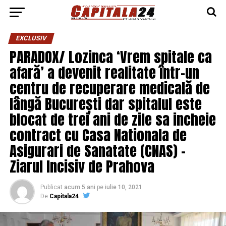
EXCLUSIV
PARADOX/ Lozinca ‘Vrem spitale ca
afară’ a devenit realitate într-un
centru de recuperare medicală de
lângă București dar spitalul este
blocat de trei ani de zile sa incheie
contract cu Casa Nationala de
Asigurari de Sanatate (CNAS) –
Ziarul Incisiv de Prahova
Publicat
acum 5 ani
pe
iulie 10, 2021
De
Capitala24