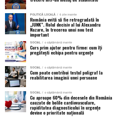
de la oameni, nu de la branduri, iar asta înseamnă că
prezența personală contează la fel de mult ca produsul.
POLITICĂ LOCALĂ
6 zile inainte
România evită să fie retrogradată în
Iuliana Gabriela Enescu
este specialist în fotografie si
„JUNK”. Rolul decisiv al lui Alexandru
Nazare, în trecerea unui nou test
videografie cu dronă. Știe că domeniul ei este dominat
important
de bărbați și că vizibilitatea ei ca profesionistă este, în
sine, un argument.
SOCIAL
o săptămână inainte
Curs prim ajutor pentru firme: cum îți
pregătești echipa pentru urgențe
Isabela Alexandru
oferă servicii de consiliere de cuplu
și psihoterapie. Lucrează zilnic cu oameni care încearcă
să se înțeleagă mai bine și crede că autenticitatea
SOCIAL
o săptămână inainte
Cum poate contribui testul poligraf la
trebuie să înceapă de la ea.
reabilitarea imaginii unei persoane
Oana Teslaru
este consultant financiar și expert în
investiții imobiliare. A ales să fie prezentă cu vocea ei
SOCIAL
o săptămână inainte
într-un domeniu în care credibilitatea se construiește
Cu aproape 60% din decesele din România
cauzate de bolile cardiovasculare,
greu și se pierde repede.
rapiditatea diagnosticului în urgențe
devine o prioritate națională
Mirela Iacob
vinde cosmetice naturale și lucrează cu