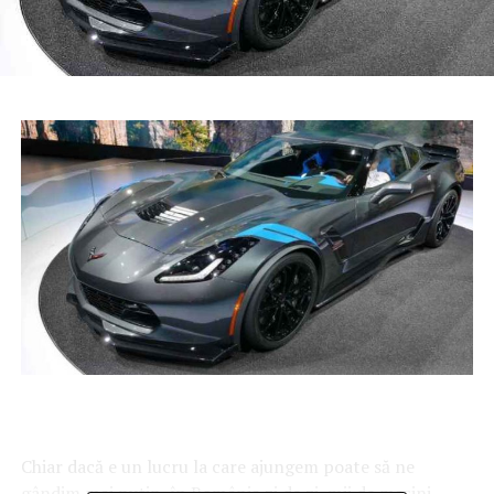
Chiar dacă e un lucru la care ajungem poate să ne
gândim mai puțin, în România zi de zi, mii de mașini