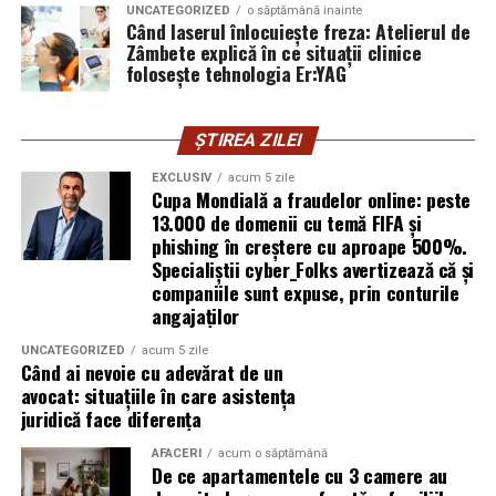
femei care vor produse în care au încredere. Prezența ei
UNCATEGORIZED
o săptămână inainte
Când laserul înlocuiește freza: Atelierul de
publică este, pentru clientele ei, primul semn că brandul
Zâmbete explică în ce situații clinice
ei e real.
folosește tehnologia Er:YAG
Ștefania Filip
este numerolog și lucrează cu
antreprenori care vor să ia decizii mai aliniate cu ce sunt
ȘTIREA ZILEI
ei cu adevărat. Alege să fie vizibilă pentru că domeniul ei
EXCLUSIV
acum 5 zile
câștigă credibilitate prin oameni, nu prin concepte.
Cupa Mondială a fraudelor online: peste
13.000 de domenii cu temă FIFA și
Mihaela Antoche
phishing în creștere cu aproape 500%.
activează în nutriție și sănătate.
Specialiștii cyber_Folks avertizează că și
Crede că informația corectă ajunge la oamenii potriviți
companiile sunt expuse, prin conturile
doar atunci când vine de la o sursă cu chip și nume.
angajaților
De ce contează vizibilitatea, nu
UNCATEGORIZED
acum 5 zile
Când ai nevoie cu adevărat de un
doar activitatea
avocat: situațiile în care asistența
juridică face diferența
Campania „Aleg să fiu vizibilă” (
#AlegSaFiuVizibila)
nu
AFACERI
acum o săptămână
este doar despre fotografie. Este despre o decizie pe
De ce apartamentele cu 3 camere au