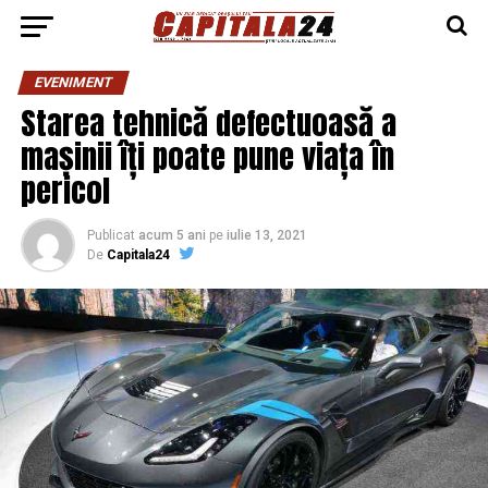
EVENIMENT
Starea tehnică defectuoasă a
mașinii îți poate pune viața în
pericol
Publicat
acum 5 ani
pe
iulie 13, 2021
De
Capitala24