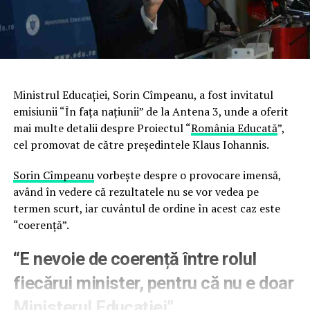
Ministrul Educaţiei, Sorin Cîmpeanu, a fost invitatul
emisiunii “În fața națiunii” de la Antena 3, unde a oferit
mai multe detalii despre Proiectul “
România Educată
”,
cel promovat de către preşedintele Klaus Iohannis.
Sorin Cîmpeanu
vorbeşte despre o provocare imensă,
având în vedere că rezultatele nu se vor vedea pe
termen scurt, iar cuvântul de ordine în acest caz este
“coerenţă”.
“E nevoie de coerență între rolul
fiecărui minister, pentru că nu e doar
Ministerul Educației”