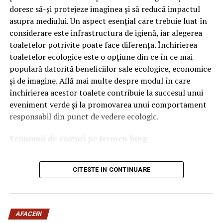
doresc să-și protejeze imaginea și să reducă impactul
Ce înseamnă Ravenol VMP?
asupra mediului. Un aspect esențial care trebuie luat în
considerare este infrastructura de igienă, iar alegerea
Denumirea
VMP
identifică o gamă de uleiuri dezvoltate
toaletelor potrivite poate face diferența. Închirierea
pentru motoare moderne care necesită performanțe
toaletelor ecologice este o opțiune din ce în ce mai
ridicate și compatibilitate cu numeroase specificații ale
populară datorită beneficiilor sale ecologice, economice
constructorilor auto.
și de imagine. Află mai multe despre modul în care
Acest produs este destinat în special motoarelor
închirierea acestor toalete contribuie la succesul unui
moderne pe benzină și diesel, inclusiv celor echipate cu:
eveniment verde și la promovarea unui comportament
responsabil din punct de vedere ecologic.
turbocompresor;
Economii de costuri pe termen lung
filtru de particule DPF;
Unul dintre cele mai mari avantaje ale activității
catalizatoare moderne;
CITESTE IN CONTINUARE
de
închiriere toalete ecologice
este economia de costuri.
sisteme Start-Stop.
Deși există un cost inițial pentru închirierea acestora, pe
termen lung, aceasta este o opțiune mai rentabilă decât
Ce înseamnă USVO?
construirea unei infrastructuri permanente de toalete.
Una dintre cele mai importante caracteristici ale acestui
AFACERI
Toaletele ecologice nu necesită conexiuni complexe la