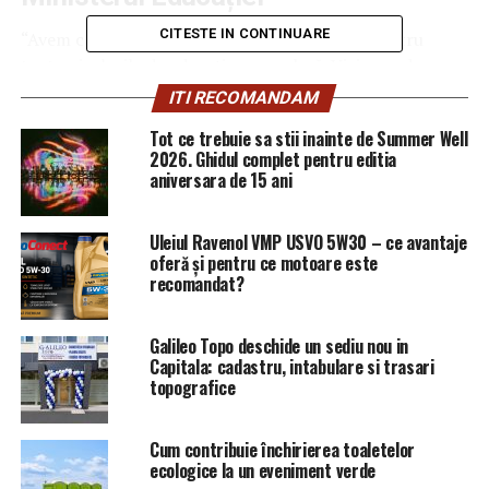
CITESTE IN CONTINUARE
“Avem ca obiectiv și un curriculum elaborat pentru
toate nivelurile de educație preșcolară. Viziunea de
ansambu: e nevoie de coerență și echilibru, pe de o parte
ITI RECOMANDAM
între nevoia de schimbare, pe care o reclamă toată
Tot ce trebuie sa stii inainte de Summer Well
lumea, și nevoia de predictibilitate.
2026. Ghidul complet pentru editia
aniversara de 15 ani
E nevoie de coerență și echilibru între echitate și
performanță. Este nevoie de coerență și echilibru între
Uleiul Ravenol VMP USVO 5W30 – ce avantaje
între politici naționale unitare și nevoia de
oferă și pentru ce motoare este
descentralizare. E nevoie de coerență și echilibru între
recomandat?
ținte, care pleacă de la educația preșcolară, până la
sistemul de învățământ universitar. Toate acestea
Galileo Topo deschide un sediu nou in
trebuie să fie privite într-un ansamblu, de asta spun că e
Capitala: cadastru, intabulare si trasari
nevoie de coerență.
topografice
E nevoie de coerență între resurse, resurse din bugetul
Cum contribuie închirierea toaletelor
național, resurse din fonduri europene clasice și
ecologice la un eveniment verde
resursele unice prin PNRR, unde aveam doar sub