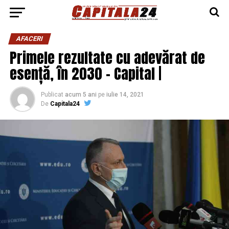
AFACERI
Primele rezultate cu adevărat de
esență, în 2030 – Capital |
Publicat
acum 5 ani
pe
iulie 14, 2021
De
Capitala24