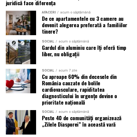
(Advertorial)
juridică face diferența
reducerea acumulării de reziduuri;
AFACERI
acum o săptămână
De ce apartamentele cu 3 camere au
protejarea filtrului de particule;
devenit alegerea preferată a familiilor
funcționarea eficientă a sistemului antipoluare.
tinere?
Acest aspect este esențial pentru reducerea riscului
SOCIAL
acum o săptămână
Gardul din aluminiu care îți oferă timp
unor reparații costisitoare.
liber, nu obligații
Avantajele Ravenol VMP USVO 5W30
Printre cele mai importante avantaje se numără:
SOCIAL
acum 7 zile
Cu aproape 60% din decesele din
România cauzate de bolile
tehnologie USVO;
cardiovasculare, rapiditatea
diagnosticului în urgențe devine o
stabilitate termică ridicată;
prioritate națională
rezistență la oxidare;
SOCIAL
acum o săptămână
protecție împotriva uzurii;
Peste 40 de comunități organizează
„Zilele Diasporei” în această vară
reducerea depunerilor;