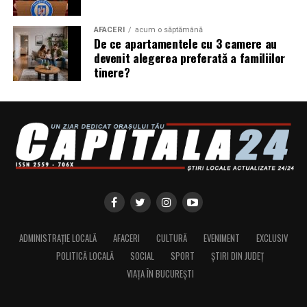
protejarea turbinei;
AFACERI
acum o săptămână
De ce apartamentele cu 3 camere au
compatibilitate cu numeroase aprobări OEM;
devenit alegerea preferată a familiilor
performanțe foarte bune la pornirea la rece;
tinere?
compatibilitate cu motoarele moderne diesel și
benzină.
Ravenol VMP USVO 5W30 vs alte uleiuri 5W30
Mulți șoferi compară acest produs cu alte uleiuri
premium.
Diferențele apar în special la:
tehnologia utilizată;
ADMINISTRAȚIE LOCALĂ
AFACERI
CULTURĂ
EVENIMENT
EXCLUSIV
POLITICĂ LOCALĂ
SOCIAL
SPORT
ȘTIRI DIN JUDEȚ
aprobările OEM;
VIAȚA ÎN BUCUREȘTI
stabilitatea vâscozității;