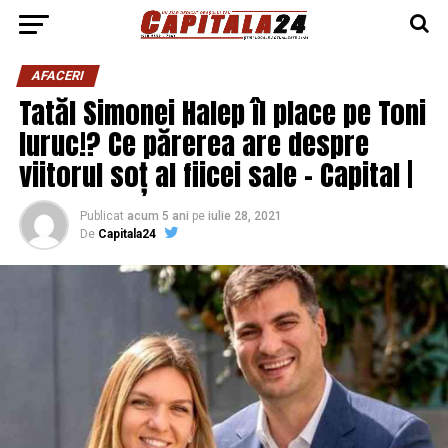
AFACERI
Tatăl Simonei Halep îl place pe Toni
Iuruc!? Ce părerea are despre
viitorul soț al fiicei sale – Capital |
Publicat
acum 5 ani
pe
iulie 28, 2021
De
Capitala24