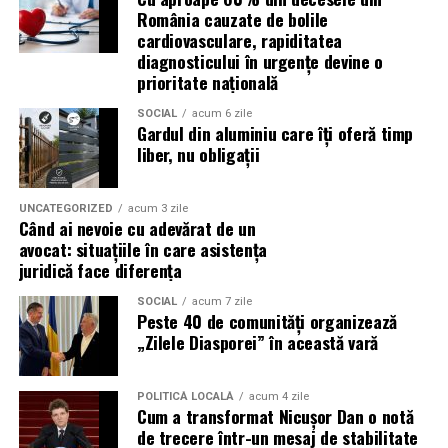
Un ulei formulat pentru utilizarea cu DPF contribuie la:
România cauzate de bolile
(Advertorial)
cardiovasculare, rapiditatea
reducerea acumulării de reziduuri;
diagnosticului în urgențe devine o
prioritate națională
protejarea filtrului de particule;
SOCIAL
acum 6 zile
funcționarea eficientă a sistemului antipoluare.
Gardul din aluminiu care îți oferă timp
liber, nu obligații
Acest aspect este esențial pentru reducerea riscului
unor reparații costisitoare.
UNCATEGORIZED
acum 3 zile
Când ai nevoie cu adevărat de un
Avantajele Ravenol VMP USVO 5W30
avocat: situațiile în care asistența
Printre cele mai importante avantaje se numără:
juridică face diferența
SOCIAL
acum 7 zile
tehnologie USVO;
Peste 40 de comunități organizează
„Zilele Diasporei” în această vară
stabilitate termică ridicată;
rezistență la oxidare;
POLITICĂ LOCALĂ
acum 4 zile
protecție împotriva uzurii;
Cum a transformat Nicușor Dan o notă
de trecere într-un mesaj de stabilitate
reducerea depunerilor;