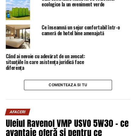
ecologice la un eveniment verde
Halep pentru
playsport.ro
.
Stere Halep nu știe nimic despre
Ce înseamnă un sejur confortabil într-o
cameră de hotel bine amenajată
nuntă
Tatăl Simonei Halep a declarat anterior că nu știe multe
Când ai nevoie cu adevărat de un avocat:
detalii despre cununia și nunta fiicei sale și că va fi o
situațiile în care asistența juridică face
surpriză.
diferența
”Despre cununie și nuntă
COMENTEAZA SI TU
nu știu să vă spun nimic,
va fi o surpriză și pentru
noi. Știu ei detaliile
AFACERI
astea.”, a completat tatăl
Uleiul Ravenol VMP USVO 5W30 – ce
avantaje oferă și pentru ce
sportivei.