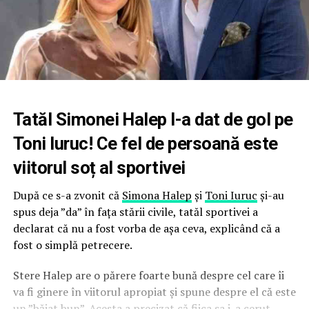
Tatăl Simonei Halep l-a dat de gol pe
Toni Iuruc! Ce fel de persoană este
viitorul soț al sportivei
După ce s-a zvonit că
Simona Halep
și
Toni Iuruc
și-au
spus deja ”da” în fața stării civile, tatăl sportivei a
declarat că nu a fost vorba de așa ceva, explicând că a
fost o simplă petrecere.
Stere Halep are o părere foarte bună despre cel care îi
va fi ginere în viitorul apropiat și spune despre el că este
un ”băiat bun”. Acesta a precizat că fiica sa i-a cerut