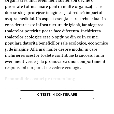
Organizarea unui eveniment sustenabil devine o
OEM.
prioritate tot mai mare pentru multe organizații care
doresc să-și protejeze imaginea și să reducă impactul
Ce înseamnă Ravenol VMP?
asupra mediului. Un aspect esențial care trebuie luat în
considerare este infrastructura de igienă, iar alegerea
Denumirea
VMP
identifică o gamă de uleiuri dezvoltate
toaletelor potrivite poate face diferența. Închirierea
pentru motoare moderne care necesită performanțe
toaletelor ecologice este o opțiune din ce în ce mai
ridicate și compatibilitate cu numeroase specificații ale
populară datorită beneficiilor sale ecologice, economice
constructorilor auto.
și de imagine. Află mai multe despre modul în care
Acest produs este destinat în special motoarelor
închirierea acestor toalete contribuie la succesul unui
moderne pe benzină și diesel, inclusiv celor echipate cu:
eveniment verde și la promovarea unui comportament
responsabil din punct de vedere ecologic.
turbocompresor;
Economii de costuri pe termen lung
filtru de particule DPF;
Unul dintre cele mai mari avantaje ale activității
catalizatoare moderne;
CITESTE IN CONTINUARE
de
închiriere toalete ecologice
este economia de costuri.
sisteme Start-Stop.
Deși există un cost inițial pentru închirierea acestora, pe
termen lung, aceasta este o opțiune mai rentabilă decât
Ce înseamnă USVO?