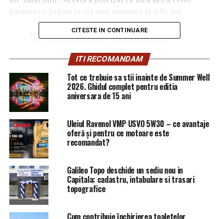
părerea cu privire la cel care urmează să îi fie soț.
CITESTE IN CONTINUARE
”E băiat bun, altfel nu-l
alegeam. Dacă ei i-a
ITI RECOMANDAM
plăcut și nouă ne place. La
Tot ce trebuie sa stii inainte de Summer Well
început, orice copil își
2026. Ghidul complet pentru editia
aniversara de 15 ani
întreabă părinții dacă le
place alesul, ce părere au
Uleiul Ravenol VMP USVO 5W30 – ce avantaje
despre el. I-am zis, daca
oferă și pentru ce motoare este
recomandat?
ție îți place, și nouă ne
place. Știti cum e
Galileo Topo deschide un sediu nou in
proverbul, sub mere nu
Capitala: cadastru, intabulare si trasari
topografice
pot cădea pere”, a
declarat tatăl Simonei
Cum contribuie închirierea toaletelor