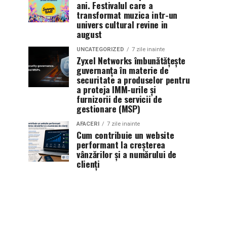
ani. Festivalul care a
transformat muzica intr-un
univers cultural revine in
august
UNCATEGORIZED
7 zile inainte
Zyxel Networks îmbunătățește
guvernanța în materie de
securitate a produselor pentru
a proteja IMM-urile și
furnizorii de servicii de
gestionare (MSP)
AFACERI
7 zile inainte
Cum contribuie un website
performant la creșterea
vânzărilor și a numărului de
clienți