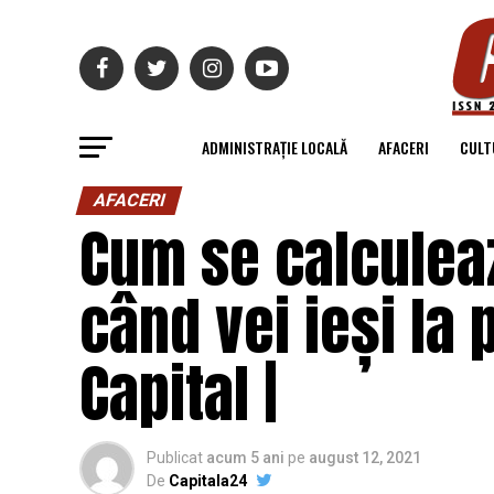
ADMINISTRAȚIE LOCALĂ
AFACERI
CULT
AFACERI
Cum se calculea
când vei ieși la 
Capital |
Publicat
acum 5 ani
pe
august 12, 2021
De
Capitala24