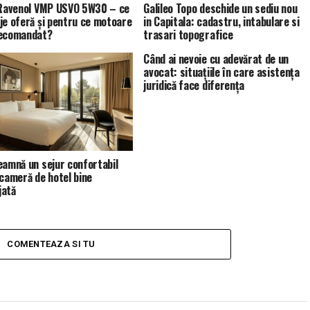
 Ravenol VMP USVO 5W30 – ce
Galileo Topo deschide un sediu nou
je oferă și pentru ce motoare
in Capitala: cadastru, intabulare si
recomandat?
trasari topografice
Când ai nevoie cu adevărat de un
avocat: situațiile în care asistența
juridică face diferența
eamnă un sejur confortabil
 cameră de hotel bine
jată
COMENTEAZA SI TU