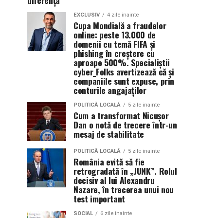
diferența
EXCLUSIV
4 zile inainte
Cupa Mondială a fraudelor
online: peste 13.000 de
domenii cu temă FIFA și
phishing în creștere cu
aproape 500%. Specialiștii
cyber_Folks avertizează că și
companiile sunt expuse, prin
conturile angajaților
POLITICĂ LOCALĂ
5 zile inainte
Cum a transformat Nicușor
Dan o notă de trecere într-un
mesaj de stabilitate
POLITICĂ LOCALĂ
5 zile inainte
România evită să fie
retrogradată în „JUNK”. Rolul
decisiv al lui Alexandru
Nazare, în trecerea unui nou
test important
SOCIAL
6 zile inainte