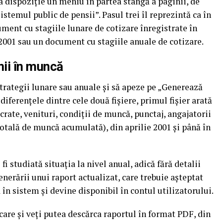
la dispoziție un meniu în partea stângă a paginii, de
stemul public de pensii”. Pasul trei îl reprezintă ca în
ument cu stagiile lunare de cotizare înregistrate în
2001 sau un document cu stagiile anuale de cotizare.
mii în muncă
strategii lunare sau anuale și să apeze pe „Generează
 diferențele dintre cele două fișiere, primul fișier arată
ucrate, venituri, condiții de muncă, punctaj, angajatorii
totală de muncă acumulată), din aprilie 2001 și până în
fi studiată situația la nivel anual, adică fără detalii
enerării unui raport actualizat, care trebuie așteptat
în sistem și devine disponibil în contul utilizatorului.
care și veți putea descărca raportul în format PDF, din