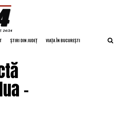
T
ȘTIRI DIN JUDEȚ
VIAȚA ÎN BUCUREȘTI
ctă
lua –