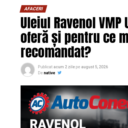
AFACERI
Uleiul Ravenol VMP 
oferă și pentru ce 
recomandat?
Publicat
acum 2 zile
pe
august 5, 2026
De
native