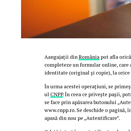
Aangajații din
România
pot afla oric
completeze un formular online, care a
identitate (original și copie), la orice
În urma acestei operațiuni, se primeșt
ul
CNPP
. În ceea ce privește pașii, po
se face prin apăsarea butonului „Auten
www.cnpp.ro. Se deschide o pagină, în
apasă din nou pe „Autentificare”.