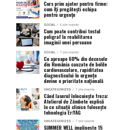
Curs prim ajutor pentru firme:
cum îți pregătești echipa
pentru urgențe
SOCIAL
6 zile inainte
Cum poate contribui testul
poligraf la reabilitarea
imaginii unei persoane
SOCIAL
7 zile inainte
Cu aproape 60% din decesele
din România cauzate de bolile
cardiovasculare, rapiditatea
diagnosticului în urgențe
devine o prioritate națională
UNCATEGORIZED
7 zile inainte
Când laserul înlocuiește freza:
Atelierul de Zâmbete explică
în ce situații clinice folosește
tehnologia Er:YAG
UNCATEGORIZED
7 zile inainte
SUMMER WELL implineste 15