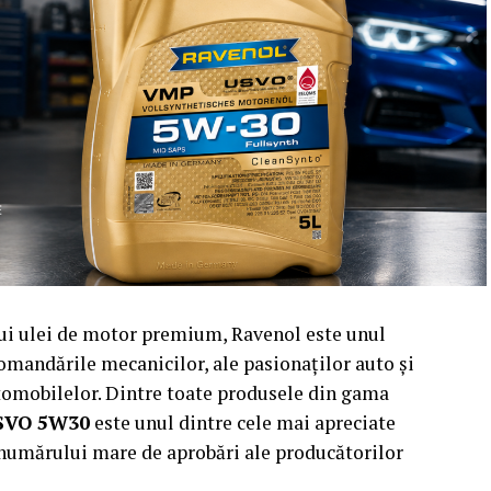
nui ulei de motor premium, Ravenol este unul
omandările mecanicilor, ale pasionaților auto și
utomobilelor. Dintre toate produsele din gama
SVO 5W30
este unul dintre cele mai apreciate
i numărului mare de aprobări ale producătorilor