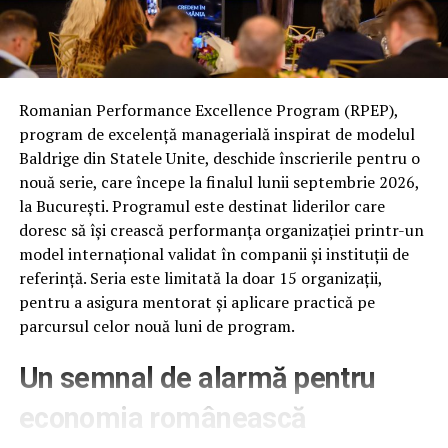
Gazeta Economică –
gazetaeconomica.ro
nimic nu te oprește ca din când în când să mai treci și
Ziarul Companiilor –
ziarulcompaniilor.ro
pragul unui salon de înfrumusețare, pentru un
tratament de specialitate pentru părul tău!
Fiecare dintre cele cinci publicații are propria structură
editorială și propriul unghi de abordare, dar toate
Romanian Performance Excellence Program (RPEP),
ARTICOLE PE ACEIASI TEMA:
pornesc de la aceleași principii: informație documentată
program de excelență managerială inspirat de modelul
pe surse oficiale, actualizată constant și orientată către
Baldrige din Statele Unite, deschide înscrierile pentru o
URMATORUL
Nu am văzut creșteri de preț foarte mari – Capital |
decizia de business. Conținutul este organizat pe
nouă serie, care începe la finalul lunii septembrie 2026,
categorii precum Afaceri și companii, Antreprenoriat,
la București. Programul este destinat liderilor care
NU RATATI
Anunțul făcut în direct de Mihai Gâdea! Ce s-a întâmplat
Economie și finanțe, Piețe și industrii, Marketing și
doresc să își crească performanța organizației printr-un
cu Mircea Badea: „Avea nevoie” – Capital |
vânzări, Tehnologie și inovație, Carieră și dezvoltare.
model internațional validat în companii și instituții de
referință. Seria este limitată la doar 15 organizații,
Publicațiile sunt disponibile gratuit, fără paywall, și pot
pentru a asigura mentorat și aplicare practică pe
fi accesate de pe orice dispozitiv. Cititorii pot urmări
parcursul celor nouă luni de program.
noutățile direct pe site sau prin canalele de social media
asociate fiecărei publicații.
Un semnal de alarmă pentru
Rețeaua este operată de SEO Digital S.R.L., companie
economia românească
fondată în decembrie 2024 și dezvoltatoare a platformei