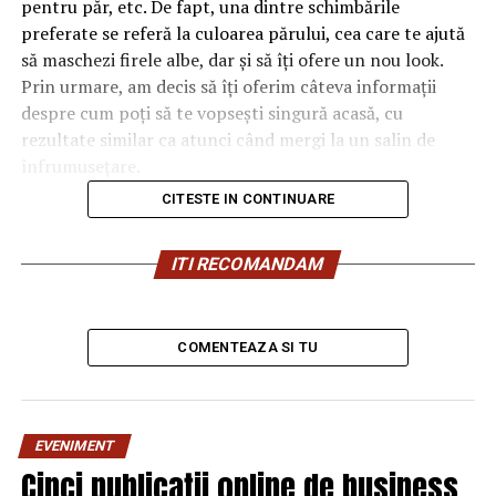
pentru păr, etc. De fapt, una dintre schimbările
preferate se referă la culoarea părului, cea care te ajută
să maschezi firele albe, dar și să îți ofere un nou look.
Prin urmare, am decis să îți oferim câteva informații
despre cum poți să te vopsești singură acasă, cu
rezultate similar ca atunci când mergi la un salin de
înfrumusețare.
CITESTE IN CONTINUARE
ITI RECOMANDAM
COMENTEAZA SI TU
EVENIMENT
Cinci publicații online de business