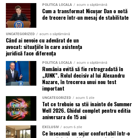
E-mail:
florina@alianta.org
POLITICĂ LOCALĂ
acum o săptămână
deveni unul dintre cele mai importante avantaje
Cum a transformat Nicușor Dan o notă
strategice ale organizațiilor românești.
de trecere într-un mesaj de stabilitate
UNCATEGORIZED
acum o săptămână
Când ai nevoie cu adevărat de un
avocat: situațiile în care asistența
juridică face diferența
POLITICĂ LOCALĂ
acum o săptămână
România evită să fie retrogradată în
„JUNK”. Rolul decisiv al lui Alexandru
Nazare, în trecerea unui nou test
important
UNCATEGORIZED
acum 5 zile
Tot ce trebuie sa stii inainte de Summer
Well 2026. Ghidul complet pentru editia
aniversara de 15 ani
EXCLUSIV
acum 6 zile
Ce înseamnă un sejur confortabil într-o