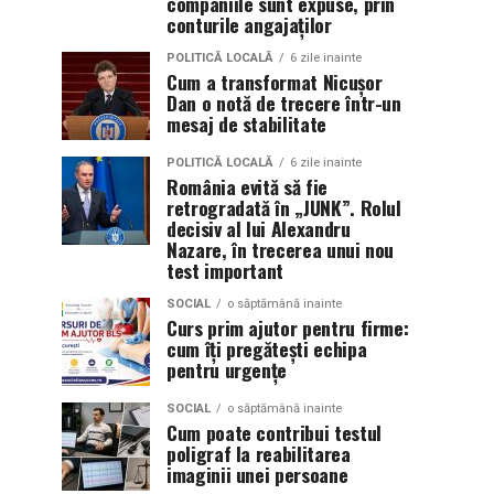
companiile sunt expuse, prin
conturile angajaților
POLITICĂ LOCALĂ
6 zile inainte
Cum a transformat Nicușor
Dan o notă de trecere într-un
mesaj de stabilitate
POLITICĂ LOCALĂ
6 zile inainte
România evită să fie
retrogradată în „JUNK”. Rolul
decisiv al lui Alexandru
Nazare, în trecerea unui nou
test important
SOCIAL
o săptămână inainte
Curs prim ajutor pentru firme:
cum îți pregătești echipa
pentru urgențe
SOCIAL
o săptămână inainte
Cum poate contribui testul
poligraf la reabilitarea
imaginii unei persoane