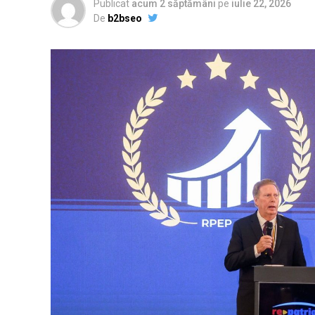
Publicat
acum 2 săptămâni
pe
iulie 22, 2026
De
b2bseo