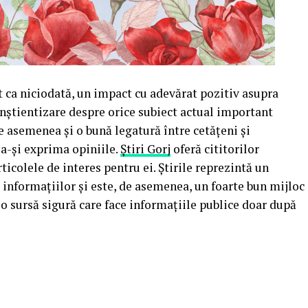
t ca niciodată, un impact cu adevărat pozitiv asupra
onștientizare despre orice subiect actual important
e asemenea și o bună legatură între cetățeni și
a-și exprima opiniile.
Știri Gorj
oferă cititorilor
icolele de interes pentru ei. Știrile reprezintă un
informațiilor și este, de asemenea, un foarte bun mijloc
 o sursă sigură care face informațiile publice doar după