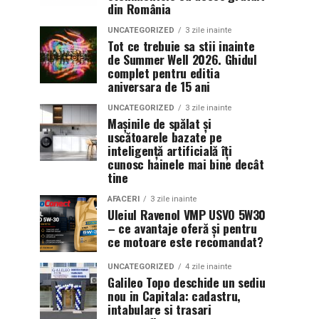
din România
UNCATEGORIZED
3 zile inainte
Tot ce trebuie sa stii inainte
de Summer Well 2026. Ghidul
complet pentru editia
aniversara de 15 ani
UNCATEGORIZED
3 zile inainte
Mașinile de spălat și
uscătoarele bazate pe
inteligență artificială îți
cunosc hainele mai bine decât
tine
AFACERI
3 zile inainte
Uleiul Ravenol VMP USVO 5W30
– ce avantaje oferă și pentru
ce motoare este recomandat?
UNCATEGORIZED
4 zile inainte
Galileo Topo deschide un sediu
nou in Capitala: cadastru,
intabulare si trasari