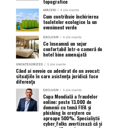
topografice
AFACERI
4 zile inainte
Cum contribuie închirierea
toaletelor ecologice la un
eveniment verde
EXCLUSIV
4 zile inainte
Ce înseamnă un sejur
confortabil într-o cameră de
hotel bine amenajată
UNCATEGORIZED
5 zile inainte
Când ai nevoie cu adevărat de un avocat:
situațiile în care asistența juridică face
diferența
EXCLUSIV
5 zile inainte
Cupa Mondială a fraudelor
online: peste 13.000 de
domenii cu temă FIFA și
phishing în creștere cu
aproape 500%. Specialiștii
cyber_Folks avertizează că și