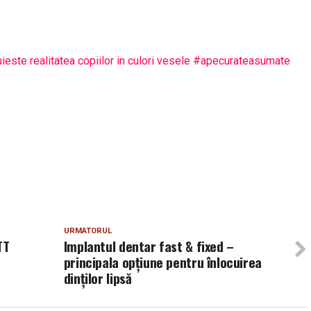
fuieste realitatea copiilor in culori vesele #apecurateasumate
URMATORUL
TT
Implantul dentar fast & fixed –
principala opțiune pentru înlocuirea
dinților lipsă