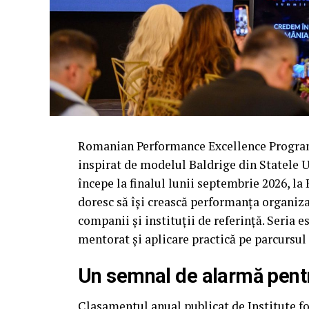
Romanian Performance Excellence Program
inspirat de modelul Baldrige din Statele Un
începe la finalul lunii septembrie 2026, la
doresc să își crească performanța organiza
companii și instituții de referință. Seria e
mentorat și aplicare practică pe parcursul
Un semnal de alarmă pen
Clasamentul anual publicat de Institute 