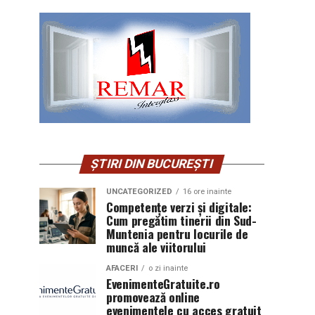
ȘTIRI DIN BUCUREȘTI
UNCATEGORIZED
16 ore inainte
Competențe verzi și digitale:
Cum pregătim tinerii din Sud-
Muntenia pentru locurile de
muncă ale viitorului
AFACERI
o zi inainte
EvenimenteGratuite.ro
promovează online
evenimentele cu acces gratuit