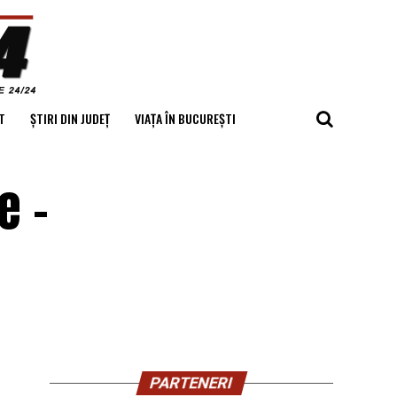
T
ȘTIRI DIN JUDEȚ
VIAȚA ÎN BUCUREȘTI
e –
PARTENERI