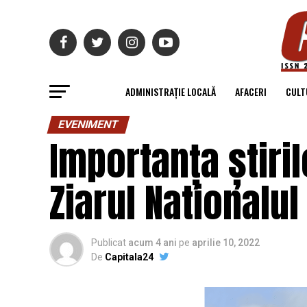
ADMINISTRAȚIE LOCALĂ
AFACERI
CULT
EVENIMENT
Importanța știri
Ziarul Nationalul
Publicat
acum 4 ani
pe
aprilie 10, 2022
De
Capitala24