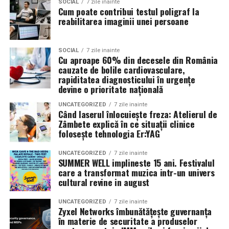
Patricia Constandache
activează în vânzări și relații cu
SOCIAL
7 zile inainte
Cum poate contribui testul poligraf la
clienții. A pornit de la convingerea că oamenii cumpără
reabilitarea imaginii unei persoane
de la oameni, nu de la branduri, iar asta înseamnă că
prezența personală contează la fel de mult ca produsul.
SOCIAL
7 zile inainte
Cu aproape 60% din decesele din România
Iuliana Gabriela Enescu
este specialist în fotografie si
cauzate de bolile cardiovasculare,
videografie cu dronă. Știe că domeniul ei este dominat
rapiditatea diagnosticului în urgențe
de bărbați și că vizibilitatea ei ca profesionistă este, în
devine o prioritate națională
sine, un argument.
UNCATEGORIZED
7 zile inainte
Când laserul înlocuiește freza: Atelierul de
Isabela Alexandru
oferă servicii de consiliere de cuplu
Zâmbete explică în ce situații clinice
folosește tehnologia Er:YAG
și psihoterapie. Lucrează zilnic cu oameni care încearcă
să se înțeleagă mai bine și crede că autenticitatea
UNCATEGORIZED
7 zile inainte
trebuie să înceapă de la ea.
SUMMER WELL implineste 15 ani. Festivalul
care a transformat muzica intr-un univers
Oana Teslaru
este consultant financiar și expert în
cultural revine in august
investiții imobiliare. A ales să fie prezentă cu vocea ei
UNCATEGORIZED
7 zile inainte
într-un domeniu în care credibilitatea se construiește
Zyxel Networks îmbunătățește guvernanța
greu și se pierde repede.
în materie de securitate a produselor