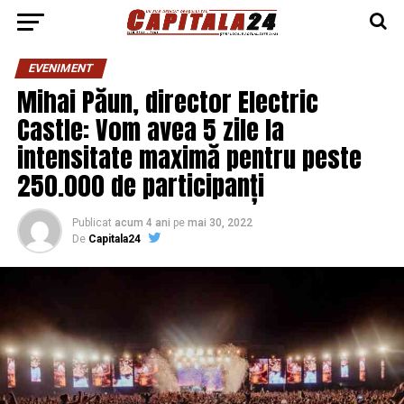
EVENIMENT
Mihai Păun, director Electric
Castle: Vom avea 5 zile la
intensitate maximă pentru peste
250.000 de participanți
Publicat
acum 4 ani
pe
mai 30, 2022
De
Capitala24