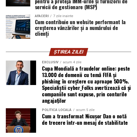
pentru a proteja IMM-urile și furnizorii de
Mirela Iacob
servicii de gestionare (MSP)
vinde cosmetice naturale și lucrează cu
femei care vor produse în care au încredere. Prezența ei
AFACERI
7 zile inainte
publică este, pentru clientele ei, primul semn că brandul
Cum contribuie un website performant la
creșterea vânzărilor și a numărului de
ei e real.
clienți
Ștefania Filip
este numerolog și lucrează cu
antreprenori care vor să ia decizii mai aliniate cu ce sunt
ȘTIREA ZILEI
ei cu adevărat. Alege să fie vizibilă pentru că domeniul ei
câștigă credibilitate prin oameni, nu prin concepte.
EXCLUSIV
acum 4 zile
Cupa Mondială a fraudelor online: peste
13.000 de domenii cu temă FIFA și
Mihaela Antoche
activează în nutriție și sănătate.
phishing în creștere cu aproape 500%.
Crede că informația corectă ajunge la oamenii potriviți
Specialiștii cyber_Folks avertizează că și
doar atunci când vine de la o sursă cu chip și nume.
companiile sunt expuse, prin conturile
angajaților
De ce contează vizibilitatea, nu
POLITICĂ LOCALĂ
acum 5 zile
Cum a transformat Nicușor Dan o notă
doar activitatea
de trecere într-un mesaj de stabilitate
Campania „Aleg să fiu vizibilă” (
#AlegSaFiuVizibila)
nu