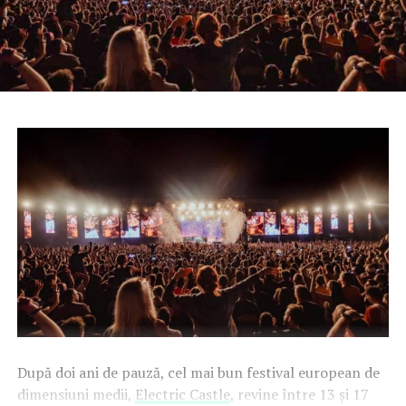
După doi ani de pauză, cel mai bun festival european de
dimensiuni medii,
Electric Castle
, revine între 13 și 17