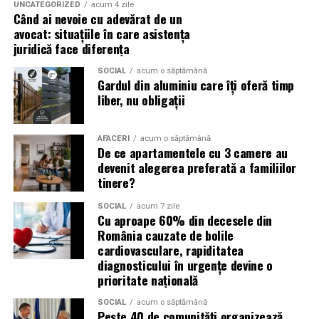
este doar despre fotografie. Este despre o decizie pe
UNCATEGORIZED
acum 4 zile
Când ai nevoie cu adevărat de un
care fiecare dintre aceste femei a luat-o conștient: să nu
avocat: situațiile în care asistența
mai lase calitatea muncii lor să rămână un secret bine
juridică face diferența
păzit.
SOCIAL
acum o săptămână
Gardul din aluminiu care îți oferă timp
România are sute de mii de femei antreprenor. Mulți
liber, nu obligații
dintre cei care ar beneficia de serviciile lor nu le cunosc,
nu pentru că nu le caută, ci pentru că nu le găsesc.
Vizibilitatea profesională nu este vanitate. Este o parte
AFACERI
acum o săptămână
De ce apartamentele cu 3 camere au
din afacere.
devenit alegerea preferată a familiilor
tinere?
Asociația Antreprenoare.ro a construit, prin această
campanie, o arhivă de povești reale. Toate participantele
SOCIAL
acum 7 zile
Cu aproape 60% din decesele din
din prima rundă vor apărea pe prima pagină a
România cauzate de bolile
antreprenoare.ro
timp de un an.
cardiovasculare, rapiditatea
diagnosticului în urgențe devine o
Campania #AlegSaFiuVizibila
prioritate națională
continuă
SOCIAL
acum o săptămână
Peste 40 de comunități organizează