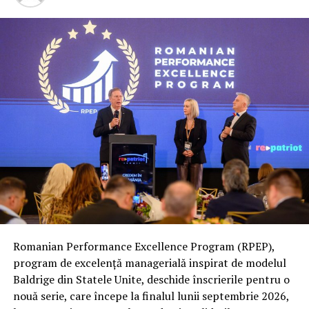
Build Fundație?
Importanța Design Build Fundație depinde de tipul de
proiect care urmează să fie realizat și de amploarea
acestuia. Cu rezultatele studiului de sol se pot lua decizii
cu privire la tipul de fundație de utilizat și la ce
adâncime trebuie pusă aceasta. În funcție de tipul de sol,
este vorba de capacitatea portantă sau de susținerea
solului (rezistența solului) și aceasta poate fi
determinată doar cu Design Build Fundație, adică un
studiu corect al solului.
În funcție de studiul solului, se va stabili cât se va cheltui
sau cât se va economisi pe fundație. Multe proiecte de
„economisire a banilor” refuză să facă un studiu de sol
Romanian Performance Excellence Program (RPEP),
Design Build Fundație și tocmai atunci când proiectul
program de excelență managerială inspirat de modelul
este deja construit, proprietarii își dau seama că au
Baldrige din Statele Unite, deschide înscrierile pentru o
fisuri, tasări care generează costuri importante,
nouă serie, care începe la finalul lunii septembrie 2026,
neprevăzute și de amploare, întrucât trebuie să solicite