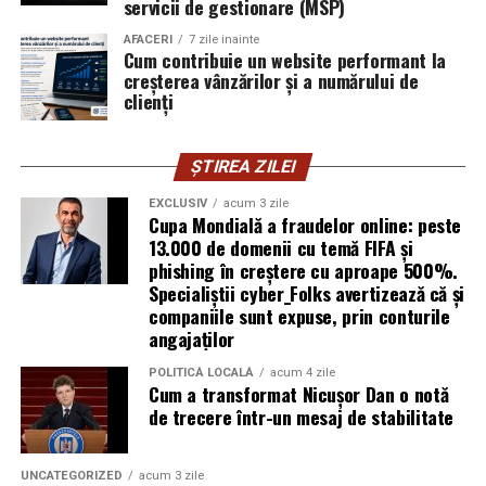
Mirela Iacob
servicii de gestionare (MSP)
vinde cosmetice naturale și lucrează cu
femei care vor produse în care au încredere. Prezența ei
AFACERI
7 zile inainte
publică este, pentru clientele ei, primul semn că brandul
Cum contribuie un website performant la
creșterea vânzărilor și a numărului de
ei e real.
clienți
Ștefania Filip
este numerolog și lucrează cu
antreprenori care vor să ia decizii mai aliniate cu ce sunt
ȘTIREA ZILEI
ei cu adevărat. Alege să fie vizibilă pentru că domeniul ei
câștigă credibilitate prin oameni, nu prin concepte.
EXCLUSIV
acum 3 zile
Cupa Mondială a fraudelor online: peste
13.000 de domenii cu temă FIFA și
Mihaela Antoche
activează în nutriție și sănătate.
phishing în creștere cu aproape 500%.
Crede că informația corectă ajunge la oamenii potriviți
Specialiștii cyber_Folks avertizează că și
doar atunci când vine de la o sursă cu chip și nume.
companiile sunt expuse, prin conturile
angajaților
De ce contează vizibilitatea, nu
POLITICĂ LOCALĂ
acum 4 zile
Cum a transformat Nicușor Dan o notă
doar activitatea
de trecere într-un mesaj de stabilitate
Campania „Aleg să fiu vizibilă” (
#AlegSaFiuVizibila)
nu
este doar despre fotografie. Este despre o decizie pe
UNCATEGORIZED
acum 3 zile