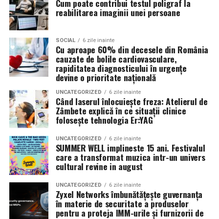
Cum poate contribui testul poligraf la
clienții. A pornit de la convingerea că oamenii cumpără
reabilitarea imaginii unei persoane
de la oameni, nu de la branduri, iar asta înseamnă că
prezența personală contează la fel de mult ca produsul.
SOCIAL
6 zile inainte
Cu aproape 60% din decesele din România
Iuliana Gabriela Enescu
este specialist în fotografie si
cauzate de bolile cardiovasculare,
videografie cu dronă. Știe că domeniul ei este dominat
rapiditatea diagnosticului în urgențe
de bărbați și că vizibilitatea ei ca profesionistă este, în
devine o prioritate națională
sine, un argument.
UNCATEGORIZED
6 zile inainte
Când laserul înlocuiește freza: Atelierul de
Isabela Alexandru
oferă servicii de consiliere de cuplu
Zâmbete explică în ce situații clinice
folosește tehnologia Er:YAG
și psihoterapie. Lucrează zilnic cu oameni care încearcă
să se înțeleagă mai bine și crede că autenticitatea
UNCATEGORIZED
6 zile inainte
trebuie să înceapă de la ea.
SUMMER WELL implineste 15 ani. Festivalul
care a transformat muzica intr-un univers
Oana Teslaru
este consultant financiar și expert în
cultural revine in august
investiții imobiliare. A ales să fie prezentă cu vocea ei
UNCATEGORIZED
6 zile inainte
într-un domeniu în care credibilitatea se construiește
Zyxel Networks îmbunătățește guvernanța
greu și se pierde repede.
în materie de securitate a produselor
pentru a proteja IMM-urile și furnizorii de