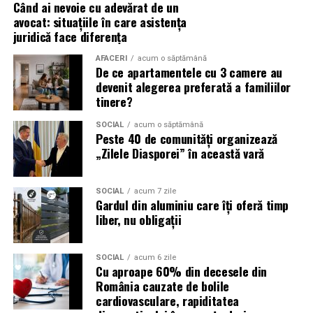
Când ai nevoie cu adevărat de un
care fiecare dintre aceste femei a luat-o conștient: să nu
avocat: situațiile în care asistența
mai lase calitatea muncii lor să rămână un secret bine
juridică face diferența
păzit.
AFACERI
acum o săptămână
De ce apartamentele cu 3 camere au
România are sute de mii de femei antreprenor. Mulți
devenit alegerea preferată a familiilor
dintre cei care ar beneficia de serviciile lor nu le cunosc,
tinere?
nu pentru că nu le caută, ci pentru că nu le găsesc.
Vizibilitatea profesională nu este vanitate. Este o parte
SOCIAL
acum o săptămână
Peste 40 de comunități organizează
din afacere.
„Zilele Diasporei” în această vară
Asociația Antreprenoare.ro a construit, prin această
campanie, o arhivă de povești reale. Toate participantele
SOCIAL
acum 7 zile
Gardul din aluminiu care îți oferă timp
din prima rundă vor apărea pe prima pagină a
liber, nu obligații
antreprenoare.ro
timp de un an.
Campania #AlegSaFiuVizibila
SOCIAL
acum 6 zile
Cu aproape 60% din decesele din
România cauzate de bolile
continuă
cardiovasculare, rapiditatea