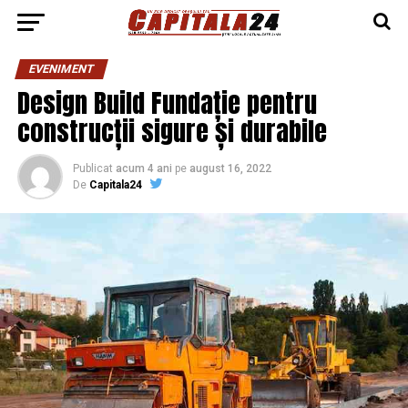
EVENIMENT
Design Build Fundație pentru
construcții sigure și durabile
Publicat
acum 4 ani
pe
august 16, 2022
De
Capitala24