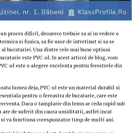
 un proces dificil, deoarece trebuie sa ai in vedere o
ermica si fonica, sa fie usor de intretinut si sa se
al bucatariei. Una dintre cele mai bune optiuni
bucatarie este PVC-ul. In acest articol de blog, vom
VC-ul este o alegere excelenta pentru ferestrele din
toata lumea deja, PVC-ul este un material durabil si
 esentiala pentru o fereastra de bucatarie, care este
 frecventa. Daca o tamplarie din lemn ar ceda rapid sub
are de suferit din cauza umiditatii, astfel incat
e si va functiona corespunzator timp de multi ani.