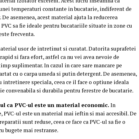
aterial izolator excelent. Acest lucru inseamna ca
unei temperaturi constante in bucatarie, indiferent de
. De asemenea, acest material ajuta la reducerea
 PVC sa fie ideale pentru bucatariile situate in zone cu
este frecventa.
aterial usor de intretinut si curatat. Datorita suprafetei
rapid si fara efort, astfel ca nu vei avea nevoie de
timp suplimentar. In cazul in care sare mancare pe
partat cu o carpa umeda si putin detergent. De asemenea,
 intretinere speciala, ceea ce il face o optiune ideala
ie convenabila si durabila pentru ferestre de bucatarie.
ptul ca PVC-ul este un material economic.
In
, PVC-ul este un material mai ieftin si mai accesibil. De
reparatii sunt reduse, ceea ce face ca PVC-ul sa fie o
cu bugete mai restranse.