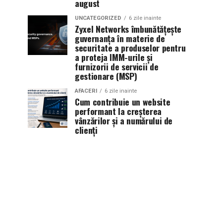
august
UNCATEGORIZED
6 zile inainte
Zyxel Networks îmbunătățește
guvernanța în materie de
securitate a produselor pentru
a proteja IMM-urile și
furnizorii de servicii de
gestionare (MSP)
AFACERI
6 zile inainte
Cum contribuie un website
performant la creșterea
vânzărilor și a numărului de
clienți