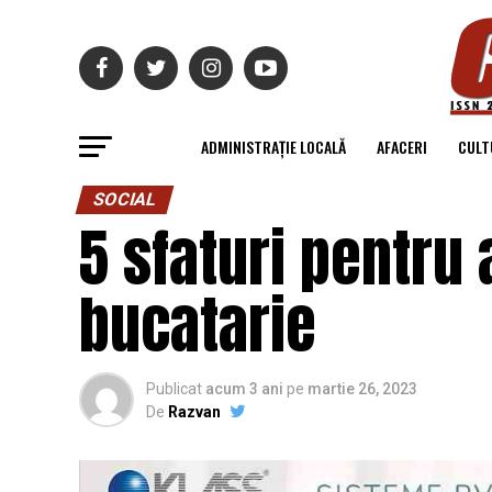
ADMINISTRAȚIE LOCALĂ
AFACERI
CULT
SOCIAL
5 sfaturi pentru 
bucatarie
Publicat
acum 3 ani
pe
martie 26, 2023
De
Razvan