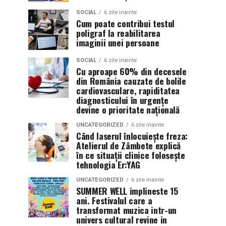
SOCIAL
6 zile inainte
Cum poate contribui testul
poligraf la reabilitarea
imaginii unei persoane
SOCIAL
6 zile inainte
Cu aproape 60% din decesele
din România cauzate de bolile
cardiovasculare, rapiditatea
diagnosticului în urgențe
devine o prioritate națională
UNCATEGORIZED
6 zile inainte
Când laserul înlocuiește freza:
Atelierul de Zâmbete explică
în ce situații clinice folosește
tehnologia Er:YAG
UNCATEGORIZED
6 zile inainte
SUMMER WELL implineste 15
ani. Festivalul care a
transformat muzica intr-un
univers cultural revine in