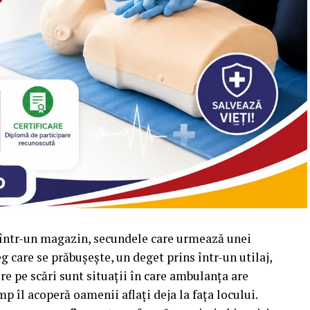
u într-un magazin, secundele care urmează unei
care se prăbușește, un deget prins într-un utilaj,
re pe scări sunt situații în care ambulanța are
p îl acoperă oamenii aflați deja la fața locului.