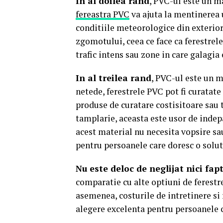
In al doilea rand
, PVC-ul este un m
fereastra PVC
va ajuta la mentinerea 
conditiile meteorologice din exterior
zgomotului, ceea ce face ca ferestrele
trafic intens sau zone in care galagia 
In al treilea rand
, PVC-ul este un m
netede, ferestrele PVC pot fi curatate 
produse de curatare costisitoare sau 
tamplarie, aceasta este usor de inde
acest material nu necesita vopsire sau
pentru persoanele care doresc o solut
Nu este deloc de neglijat nici fa
comparatie cu alte optiuni de ferestre
asemenea, costurile de intretinere si 
alegere excelenta pentru persoanele 