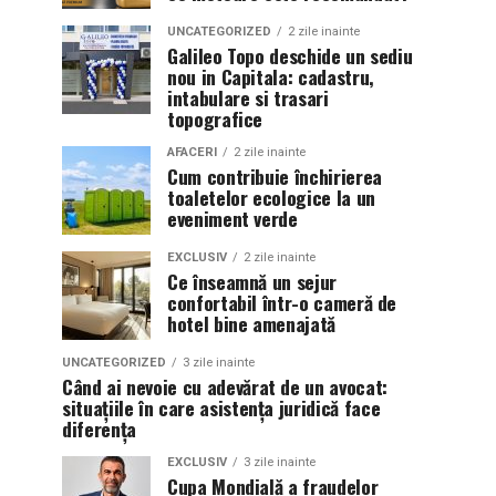
UNCATEGORIZED
2 zile inainte
Galileo Topo deschide un sediu
nou in Capitala: cadastru,
intabulare si trasari
topografice
AFACERI
2 zile inainte
Cum contribuie închirierea
toaletelor ecologice la un
eveniment verde
EXCLUSIV
2 zile inainte
Ce înseamnă un sejur
confortabil într-o cameră de
hotel bine amenajată
UNCATEGORIZED
3 zile inainte
Când ai nevoie cu adevărat de un avocat:
situațiile în care asistența juridică face
diferența
EXCLUSIV
3 zile inainte
Cupa Mondială a fraudelor