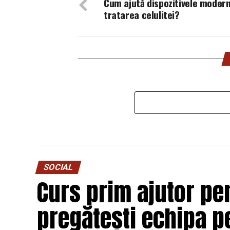
Cum ajută dispozitivele modern
tratarea celulitei?
SOCIAL
Curs prim ajutor pen
pregătești echipa p