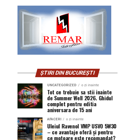
ȘTIRI DIN BUCUREȘTI
UNCATEGORIZED
o zi inainte
Tot ce trebuie sa stii inainte
de Summer Well 2026. Ghidul
complet pentru editia
aniversara de 15 ani
AFACERI
o zi inainte
Uleiul Ravenol VMP USVO 5W30
– ce avantaje oferă și pentru
ce motoare este recomandat?