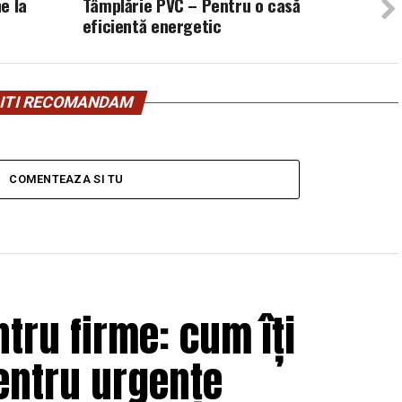
e la
Tâmplărie PVC – Pentru o casă
eficientă energetic
ITI RECOMANDAM
COMENTEAZA SI TU
tru firme: cum îți
entru urgențe