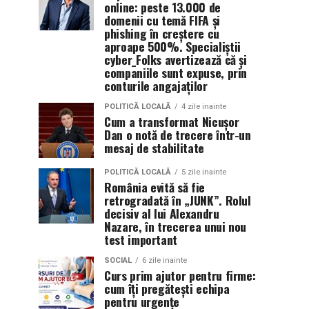
online: peste 13.000 de
domenii cu temă FIFA și
phishing în creștere cu
aproape 500%. Specialiștii
cyber_Folks avertizează că și
companiile sunt expuse, prin
conturile angajaților
POLITICĂ LOCALĂ
4 zile inainte
Cum a transformat Nicușor
Dan o notă de trecere într-un
mesaj de stabilitate
POLITICĂ LOCALĂ
5 zile inainte
România evită să fie
retrogradată în „JUNK”. Rolul
decisiv al lui Alexandru
Nazare, în trecerea unui nou
test important
SOCIAL
6 zile inainte
Curs prim ajutor pentru firme:
cum îți pregătești echipa
pentru urgențe