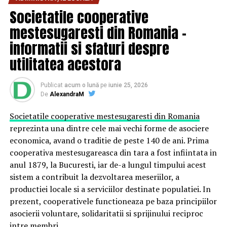
business, a analizat impactul modificărilor fiscale din
Societatile cooperative
primele trei luni din 2023 asupra antreprenorilor din
mestesugaresti din Romania –
România. Dacă în primul trimestru, Codul Fiscal a suferit
informatii si sfaturi despre
trei modificări legate de veniturile din salarii,
utilitatea acestora
abonamentele sportive și panourile solare, cele mai mari
schimbari au fost aduse de OG 16/2022 și OUG 168/2022,
care au trebuit aplicate de la începutul acestui an. Spre
Publicat
acum o lună
pe
iunie 25, 2026
De
AlexandraM
exemplu, antreprenorii din România și contabilii lor au
fost nevoiți să regândească cu totul modul de calcul al
Societatile cooperative mestesugaresti din Romania
deducerilor de bază, să adauge noi deduceri pentru
reprezinta una dintre cele mai vechi forme de asociere
părinții care au copii înscriși într-o formă de învățământ
economica, avand o traditie de peste 140 de ani. Prima
și altele pentru salariații sub 26 de ani, să limiteze la
cooperativa mestesugareasca din tara a fost infiintata in
33% scutirile din salariul de bază al angajatului și să
anul 1879, la Bucuresti, iar de-a lungul timpului acest
integreze noile beneficii, precum abonamentele sportive
sistem a contribuit la dezvoltarea meseriilor, a
și condițiile acordării acestora.
productiei locale si a serviciilor destinate populatiei. In
prezent, cooperativele functioneaza pe baza principiilor
O altă modificare ce a bulversat mediul de business din
asocierii voluntare, solidaritatii si sprijinului reciproc
România a fost publicarea la mijlocul lunii decembrie
intre membri.