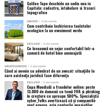
Galileo Topo deschide un sediu nou in
dificultăți de respirație, tuse, secreţii pulmonare,
Capitala: cadastru, intabulare si trasari
congestie.
topografice
La copii, după
20 de ședințe
, s-a înregistrat o
AFACERI
4 zile inainte
reducere de
80-90%
a simptomelor specifice
Cum contribuie închirierea toaletelor
astmului.
ecologice la un eveniment verde
Reducerea tratamentului medicamentos
— mulți
pacienți pot utiliza mai puține medicamente,
EXCLUSIV
4 zile inainte
Ce înseamnă un sejur confortabil într-o
datorită efectului terapeutic sustenabil al
cameră de hotel bine amenajată
tratamentului cu sare.
Fără efecte secundare semnificative, ceea ce face
UNCATEGORIZED
5 zile inainte
terapia potrivită pentru adulți, copii și persoane cu
Când ai nevoie cu adevărat de un avocat: situațiile în
sensibilități respiratorii speciale.
care asistența juridică face diferența
Creșterea calității vieţii: mai puţine episoade acute,
EXCLUSIV
5 zile inainte
Cupa Mondială a fraudelor online: peste
mai puţină nevoie să lipsească de la şcoală sau de
13.000 de domenii cu temă FIFA și phishing
la activităţi fizice.
în creștere cu aproape 500%. Specialiștii
cyber_Folks avertizează că și companiile
sunt expuse, prin conturile angajaților