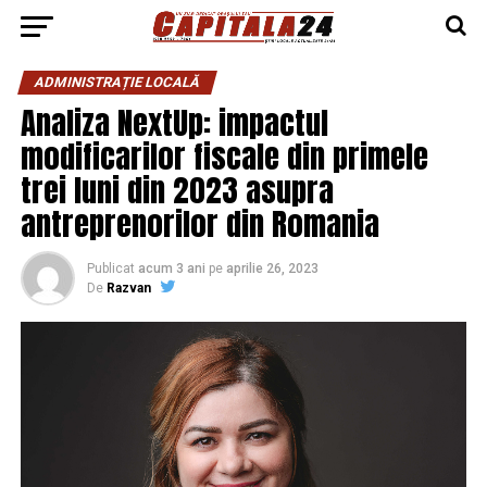
ADMINISTRAȚIE LOCALĂ
Analiza NextUp: impactul
modificarilor fiscale din primele
trei luni din 2023 asupra
antreprenorilor din Romania
Publicat
acum 3 ani
pe
aprilie 26, 2023
De
Razvan