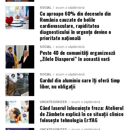
Cum să începi terapia la
SOCIAL
acum o săptămână
Respysal
Cu aproape 60% din decesele din
România cauzate de bolile
cardiovasculare, rapiditatea
Contact și programare
– te poţi programa prin
diagnosticului în urgențe devine o
site-ul nostru sau telefonic. Adresa în Oradea,
prioritate națională
Strada Camille Flammarion nr. 2A, bloc AN11, ap. 16.
SOCIAL
acum o săptămână
Peste 40 de comunități organizează
Evaluare inițială
– anamneză, istoricul medical,
„Zilele Diasporei” în această vară
evaluarea simptomelor respiratorii.
Plan de tratament
– se stabilesc numărul de
SOCIAL
acum o săptămână
ședinţe recomandate (de exemplu 20 pentru un
Gardul din aluminiu care îți oferă timp
curs complet în cazul astmului).
liber, nu obligații
Ședințe de inhalare în camera AREC
– participi la
ședințe regulate, inhalezi aer cu particule de sare
UNCATEGORIZED
acum o săptămână
uscată încărcate electric.
Când laserul înlocuiește freza: Atelierul
de Zâmbete explică în ce situații clinice
Monitorizare și ajustare
– evaluări periodice
folosește tehnologia Er:YAG
pentru a măsura ameliorările și ajustarea
tratamentului dacă este necesar.
UNCATEGORIZED
acum o săptămână