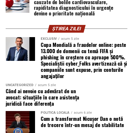
cauzate de bolile cardiovasculare,
rapiditatea diagnosticului în urgențe
Pentru cine este utilă terapia
devine o prioritate națională
Respysal?
ȘTIREA ZILEI
Procedeul AREC este recomandat pentru:
EXCLUSIV
acum 5 zile
Cupa Mondială a fraudelor online: peste
Copii și adulți cu
astm bronșic
13.000 de domenii cu temă FIFA și
phishing în creștere cu aproape 500%.
Persoane cu
bronșite cronice, alergii
Specialiștii cyber_Folks avertizează că și
respiratorii
companiile sunt expuse, prin conturile
angajaților
Pacienți post-infecţii respiratorii acute care încă au
sechele (secreţii, dificultăţi de respiraţie)
UNCATEGORIZED
acum 5 zile
Când ai nevoie cu adevărat de un
Persoane care doresc să reducă consumul de
avocat: situațiile în care asistența
medicamente respiratorii
juridică face diferența
Cei care caută terapii naturale, fără efecte adverse
POLITICĂ LOCALĂ
acum 6 zile
Cum a transformat Nicușor Dan o notă
puternice și în medii controlate
de trecere într-un mesaj de stabilitate