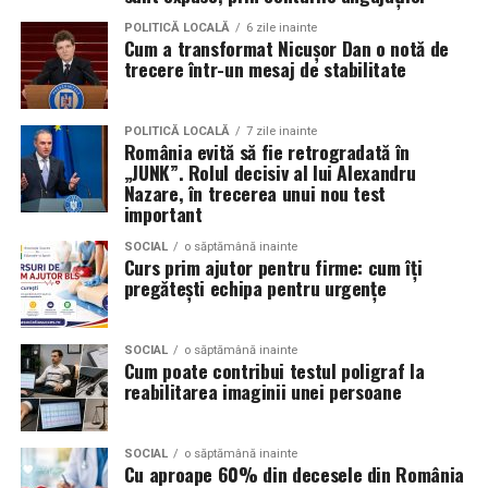
Comparativ cu alte procedee
POLITICĂ LOCALĂ
6 zile inainte
Cum a transformat Nicușor Dan o notă de
Proce­dul AREC se diferenţiază de alte metode de
trecere într-un mesaj de stabilitate
inhalare sau salinoterapie prin:
Sarea nu provine din simple blocuri de sare sau
POLITICĂ LOCALĂ
7 zile inainte
România evită să fie retrogradată în
pereţi salini; nu este doar efect decorativ sau
„JUNK”. Rolul decisiv al lui Alexandru
wellness. În AREC, atmosfera este creată cu
Nazare, în trecerea unui nou test
particule fine de sare, încărcate electric.
important
Spre deosebire de salinele artificiale care folosesc
SOCIAL
o săptămână inainte
Curs prim ajutor pentru firme: cum îți
vaporizatoare sau aerosoli umedi, procedeele
pregătești echipa pentru urgențe
convenţionale nu garantează pătrunderea
particulelor mici în bronhii și nu oferă stabilitate a
microclimei.
SOCIAL
o săptămână inainte
Cum poate contribui testul poligraf la
Dispozitivele de suflare (cum ar fi ventilatoare /
reabilitarea imaginii unei persoane
generatoare de aerosol) pot produce particule mari
sau variaţii în concentrația de sare, ceea ce reduce
SOCIAL
o săptămână inainte
eficiența. AREC evită aceste probleme.
Cu aproape 60% din decesele din România