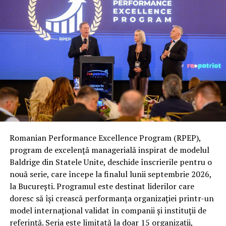
că depun un efort mai mic, dar au o eficiență mult mai
bună.
Roxana Maftei, fondatoarea Farmaciei Tei declară: ”Ne-
am atins obiectivele stabilite, obținând o creștere
semnificativă a productivității angajaților, și anume: de
la 60 produse procesate per operator înainte de
implementare, la 280-300 de produse cu sistemul
robotizat GreyOrange, estimând o recuperare a
investiției în mai puțin de 3 ani. În prezent, avem o
vizibilitate și un control mult mai bune pentru toate
procesele logistice interne, ceea ce ne permite să
Romanian Performance Excellence Program (RPEP),
continuăm cu încredere planul de extindere al
program de excelență managerială inspirat de modelul
companiei.”
Baldrige din Statele Unite, deschide înscrierile pentru o
nouă serie, care începe la finalul lunii septembrie 2026,
Conform unui raport recent Gartner, în mai puțin de
la București. Programul este destinat liderilor care
cinci ani, aproximativ jumătate dintre companii va
doresc să își crească performanța organizației printr-un
adopta o formă de roboți pentru intralogistică și
model internațional validat în companii și instituții de
majoritatea va opera o flotă heterogenă de roboți. Cu
referință. Seria este limitată la doar 15 organizații,