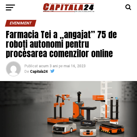
EVENIMENT
Farmacia Tei a „angajat” 75 de
roboți autonomi pentru
procesarea comenzilor online
Publicat
acum 3 ani
pe
mai 16, 2023
De
Capitala24