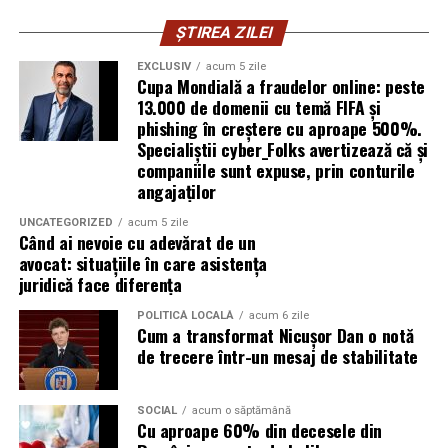
ȘTIREA ZILEI
Ștefania Filip
este numerolog și lucrează cu
antreprenori care vor să ia decizii mai aliniate cu ce sunt
EXCLUSIV
acum 5 zile
Cupa Mondială a fraudelor online: peste
ei cu adevărat. Alege să fie vizibilă pentru că domeniul ei
13.000 de domenii cu temă FIFA și
câștigă credibilitate prin oameni, nu prin concepte.
phishing în creștere cu aproape 500%.
Specialiștii cyber_Folks avertizează că și
Mihaela Antoche
activează în nutriție și sănătate.
companiile sunt expuse, prin conturile
Crede că informația corectă ajunge la oamenii potriviți
angajaților
doar atunci când vine de la o sursă cu chip și nume.
UNCATEGORIZED
acum 5 zile
Când ai nevoie cu adevărat de un
De ce contează vizibilitatea, nu
avocat: situațiile în care asistența
juridică face diferența
doar activitatea
POLITICĂ LOCALĂ
acum 6 zile
Cum a transformat Nicușor Dan o notă
Campania „Aleg să fiu vizibilă” (
#AlegSaFiuVizibila)
nu
de trecere într-un mesaj de stabilitate
este doar despre fotografie. Este despre o decizie pe
care fiecare dintre aceste femei a luat-o conștient: să nu
mai lase calitatea muncii lor să rămână un secret bine
SOCIAL
acum o săptămână
Cu aproape 60% din decesele din
păzit.