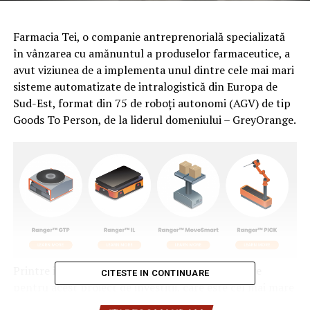
Farmacia Tei, o companie antreprenorială specializată
în vânzarea cu amănuntul a produselor farmaceutice, a
avut viziunea de a implementa unul dintre cele mai mari
sisteme automatizate de intralogistică din Europa de
Sud-Est, format din 75 de roboți autonomi (AGV) de tip
Goods To Person, de la liderul domeniului – GreyOrange.
Printre indicatorii de performanță avuți în vedere
CITESTE IN CONTINUARE
pentru acest proiect de investiții, care este cel mai mare
din istoria companiei, se numără: