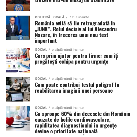
Iuliana Gabriela Enescu
este specialist în fotografie si
videografie cu dronă. Știe că domeniul ei este dominat
POLITICĂ LOCALĂ
7 zile inainte
de bărbați și că vizibilitatea ei ca profesionistă este, în
România evită să fie retrogradată în
„JUNK”. Rolul decisiv al lui Alexandru
sine, un argument.
Nazare, în trecerea unui nou test
important
Isabela Alexandru
oferă servicii de consiliere de cuplu
și psihoterapie. Lucrează zilnic cu oameni care încearcă
SOCIAL
o săptămână inainte
Curs prim ajutor pentru firme: cum îți
să se înțeleagă mai bine și crede că autenticitatea
pregătești echipa pentru urgențe
trebuie să înceapă de la ea.
Oana Teslaru
este consultant financiar și expert în
SOCIAL
o săptămână inainte
Cum poate contribui testul poligraf la
investiții imobiliare. A ales să fie prezentă cu vocea ei
reabilitarea imaginii unei persoane
într-un domeniu în care credibilitatea se construiește
greu și se pierde repede.
SOCIAL
o săptămână inainte
Mirela Iacob
Cu aproape 60% din decesele din România
vinde cosmetice naturale și lucrează cu
cauzate de bolile cardiovasculare,
femei care vor produse în care au încredere. Prezența ei
rapiditatea diagnosticului în urgențe
publică este, pentru clientele ei, primul semn că brandul
devine o prioritate națională
ei e real.