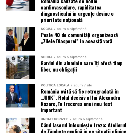
România cauzate de bolile
cardiovasculare, rapiditatea
România are sute de mii de femei antreprenor. Mulți
diagnosticului în urgențe devine o
dintre cei care ar beneficia de serviciile lor nu le cunosc,
prioritate națională
nu pentru că nu le caută, ci pentru că nu le găsesc.
Vizibilitatea profesională nu este vanitate. Este o parte
SOCIAL
acum o săptămână
Peste 40 de comunități organizează
din afacere.
„Zilele Diasporei” în această vară
Asociația Antreprenoare.ro a construit, prin această
campanie, o arhivă de povești reale. Toate participantele
SOCIAL
acum o săptămână
Gardul din aluminiu care îți oferă timp
din prima rundă vor apărea pe prima pagină a
liber, nu obligații
antreprenoare.ro
timp de un an.
Campania #AlegSaFiuVizibila
POLITICĂ LOCALĂ
acum 7 zile
România evită să fie retrogradată în
continuă
„JUNK”. Rolul decisiv al lui Alexandru
Nazare, în trecerea unui nou test
important
„Aleg să fiu vizibilă” se extinde în noi orașe. Sesiunile de
fotografie de brand personal și micro-interviurile cu
UNCATEGORIZED
acum o săptămână
Când laserul înlocuiește freza: Atelierul
antreprenoare din toată România vor continua să fie
de Zâmbete explică în ce situații clinice
publicate pe antreprenoare.ro.