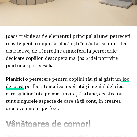
împreună, nu în tensiune una cu cealaltă, pe toată
Directoratul Național de Securitate Cibernetică (DNSC)
durata de viață a amenajării, indiferent de câte sezoane
a avertizat, la rândul său, asupra amenințărilor asociate
trec de la deschiderea propriu-zisă a hotelului.
Cupei Mondiale FIFA 2026, de la site-uri și concursuri
false până la tentative de furt al datelor personale și
financiare. Instituția recomandă verificarea atentă a
Joaca trebuie să fie elementul principal al unei petreceri
sursei mesajelor și raportarea incidentelor la numărul
reușite pentru copii. Iar dacă ești în căutarea unor idei
unic 1911.
distractive, de a întreține atmosfera la petrecerile
dedicate copiilor, descoperă mai jos 6 idei potrivite
Campaniile identificate în ultimele săptămâni folosesc
pentru a spori veselia.
site-uri care imită platformele oficiale FIFA, aplicații
false de streaming, coduri QR malițioase și mesaje care
Planifici o petrecere pentru copilul tău și ai găsit un
loc
promit bilete, rambursări, premii sau acces gratuit la
de joacă
perfect, tematica inspirată și meniul delicios,
meciuri. FBI a emis în luna mai un avertisment privind
care să îi încânte pe micii invitați? Ei bine, acestea nu
site-urile care clonează platforma oficială prin
sunt singurele aspecte de care să ții cont, în crearea
modificări minore ale denumirii domeniului, precum
unui eveniment perfect.
introducerea sau schimbarea unei singure litere, pentru
Vânătoarea de comori
a colecta date personale și bancare.
Un singur grup de atacatori, denumit „Ghost Stadium”