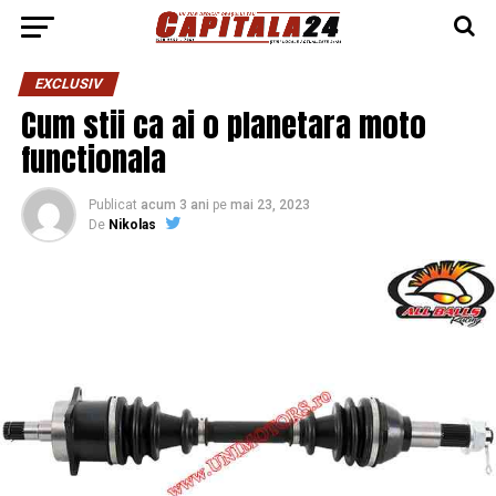
EXCLUSIV
Cum stii ca ai o planetara moto
functionala
Publicat
acum 3 ani
pe
mai 23, 2023
De
Nikolas