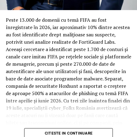
materiale rezistente
Spre diferență de o locuință obișnuită, o cameră de hotel
Peste 13.000 de domenii cu temă FIFA au fost
trece printr-un ciclu de utilizare intensă: oaspeți diferiți,
înregistrate ȋn 2026, iar aproximativ 10% dintre acestea
bagaje trase pe roți, curățenie zilnică, uneori mai multe
au fost identificate drept malițioase sau suspecte,
rezervări consecutive în aceeași săptămână. Această
potrivit unei analize realizate de FortiGuard Labs.
frecvență ridicată de utilizare pune presiune reală pe
Aceeași cercetare a identificat peste 1.700 de conturi și
orice suprafață, iar pardoseala este printre primele
canale care imitau FIFA pe rețelele sociale și platformele
elemente afectate vizibil, mai ales în zona din jurul
de mesagerie, precum și peste 270.000 de date de
patului și a ușii de acces.
autentificare ale unor utilizatori și fani, descoperite în
baze de date asociate programelor malware. Separat,
În etapa de renovare sau construcție, administratorii
compania de securitate Hoxhunt a raportat o creștere
care iau în calcul
mocheta trafic intens
pentru zonele
de aproape 500% a atacurilor de phishing cu temă FIFA
cu rotație mare reduc riscul de uzură prematură și de
între aprilie și iunie 2026. Cu trei zile înaintea finalei din
decolorare vizibilă în punctele de trecere frecventă. Este
19 iulie, specialiștii cyber_Folks România avertizează că
o decizie care ține mai puțin de stil și mai mult de
aceste atacuri nu îi vizează doar pe fanii care caută
longevitatea reală a investiției în amenajare, vizibilă abia
bilete sau transmisiuni online, ci și pe companii, prin
după primele sezoane de utilizare intensă.
conturile, dispozitivele și infrastructura digitală
CITESTE IN CONTINUARE