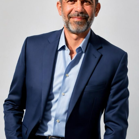
Zgomotul pașilor din camera de sus sau din coridorul
adiacent rămâne una dintre cele mai frecvente
nemulțumiri semnalate de oaspeți în recenziile online,
chiar și la unități altfel apreciate pentru servicii și
locație. De multe ori, oaspeții nu identifică pardoseala
drept sursa reală a problemei, ci descriu simplu senzația
de spațiu zgomotos sau agitat.
Pardoseala joacă un rol important în absorbția acestor
sunete, mai ales în zonele de trecere frecventă dintre
cameră și baie sau dintre pat și fereastră. Un material cu
proprietăți fonoabsorbante bune reduce transmiterea
zgomotului către camerele vecine și către etajele
inferioare, un aspect esențial mai ales în clădirile mai
vechi, cu structuri care nu au fost proiectate inițial
pentru izolare fonică performantă.
Rotația rapidă a oaspeților cere