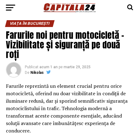
VIAȚA ÎN BUCUREȘTI
Farurile noi pentru motocicletă –
Vizibilitate și siguranță pe două
roți
Publicat
acum 1 an
pe
martie 29, 2025
De
Nikolas
Farurile reprezintă un element crucial pentru orice
motocicletă, oferind nu doar vizibilitate în condiții de
iluminare redusă, dar și sporind semnificativ siguranța
motociclistului în trafic. Tehnologia modernă a
transformat aceste componente esențiale, aducând
soluții avansate care îmbunătățesc experiența de
conducere.