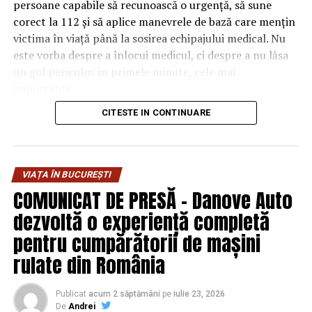
persoane capabile să recunoască o urgență, să sune
corect la 112 și să aplice manevrele de bază care mențin
victima în viață până la sosirea echipajului medical. Nu
este vorba despre a înlocui medicul, ci despre a nu lăsa
un gol periculos în primele minute, cele mai
importante.
CITESTE IN CONTINUARE
De ce contează primele minute
la locul de muncă
VIAȚA ÎN BUCUREȘTI
În multe urgențe grave, deznodământul se decide
COMUNICAT DE PRESĂ – Danove Auto
înainte ca ambulanța să ajungă. În cazul unui stop
dezvoltă o experiență completă
cardiac, de exemplu, șansele de supraviețuire scad rapid
cu fiecare minut în care nu se începe resuscitarea.
pentru cumpărătorii de mașini
Creierul suferă leziuni ireversibile după doar câteva
rulate din România
minute fără oxigen, iar timpul mediu de sosire al unui
echipaj poate depăși cu ușurință acest interval, mai ales
Publicat
acum 2 săptămâni
pe
iulie 23, 2026
în trafic urban aglomerat sau în zone periurbane.
De
Andrei