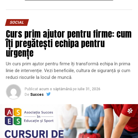
FARURI MOTO
PIESE MOTO
URMATORUL
Top locatii pentru evenimente aproape de Bucuresti –
SOCIAL
natura, eleganta si accesibilitate
Curs prim ajutor pentru firme: cum
îți pregătești echipa pentru
NU RATATI
Casă nouă? Când e momentul potrivit să alegi o centrală
urgențe
pe combustibil solid
Un curs prim ajutor pentru firme îți transformă echipa în prima
linie de intervenție. Vezi beneficiile, cultura de siguranță și cum
reduci riscurile la locul de muncă.
Publicat
acum o săptămână
pe
iulie 31, 2026
De
Succes