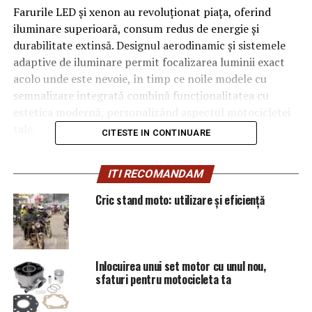
Farurile LED și xenon au revoluționat piața, oferind
iluminare superioară, consum redus de energie și
durabilitate extinsă. Designul aerodinamic și sistemele
adaptive de iluminare permit focalizarea luminii exact
acolo unde este nevoie, în timp ce noile modele cu
semnalizare integrată combină funcționalitatea cu
estetica modernă, personalizând aspectul motocicletei
tale.
CITESTE IN CONTINUARE
Avantajele achiziționării
ITI RECOMANDAM
farurilor moto noi:
Cric stand moto: utilizare și eficiență
• Autenticitate garantată – produse originale certificate
de producători
• Compatibilitate perfectă – sistem de verificare pentru
Inlocuirea unui set motor cu unul nou,
modelul tău
sfaturi pentru motocicleta ta
• Prețuri competitive – tarife avantajoase de la dealer
autorizat