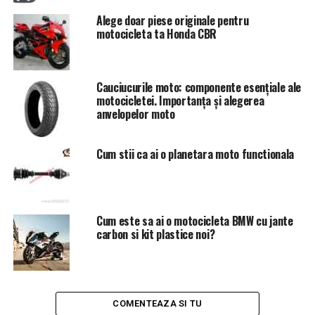
• Livrare rapidă în toată țara – primești produsul în
Alege doar piese originale pentru
timp scurt
motocicleta ta Honda CBR
• Consultanță tehnică specializată – suport pentru
alegerea corectă
• Garanție oficială – protecție completă pentru investiția
Cauciucurile moto: componente esențiale ale
ta
motocicletei. Importanța și alegerea
• Stoc diversificat – multiple variante pentru
anvelopelor moto
personalizare
• Retur simplu – politică flexibilă în caz de nepotrivire
Cum stii ca ai o planetara moto functionala
• Instrucțiuni de montaj – ghiduri clare pentru instalare
• Suport post-vânzare profesionist – asistență continuă
Investiția într-un far nou și performant îmbunătățește
Cum este sa ai o motocicleta BMW cu jante
semnificativ experiența de conducere și siguranța ta în
carbon si kit plastice noi?
trafic.
Unimotors.ro îți oferă faruri moto
la cele mai noi
tehnologii în domeniu, cu servicii complete de la
comandă până la instalare.
COMENTEAZA SI TU
ARTICOLE PE ACEIASI TEMA:
ACCESORII MOTO