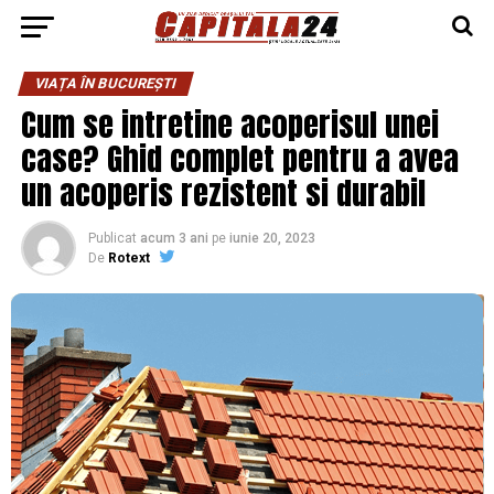
VIAȚA ÎN BUCUREȘTI
Cum se intretine acoperisul unei
case? Ghid complet pentru a avea
un acoperis rezistent si durabil
Publicat
acum 3 ani
pe
iunie 20, 2023
De
Rotext