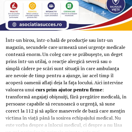
de apa.
Reconditionarea si tratarea acoperisului
Dupa o perioada de timp, acoperisul casei tale poate
avea nevoie de o reconditionare. Poti apela la o firma de
Într-un birou, într-o hală de producție sau într-un
reparatii acoperisuri
, pentru a te bucura de un acoperis
magazin, secundele care urmează unei urgențe medicale
functional. Aplicarea unui strat de protectie sau a unui
contează enorm. Un coleg care se prăbușește, un deget
tratament special poate prelungi durata de viata a
prins într-un utilaj, o reacție alergică severă sau o
acoperisului si poate imbunatati rezistenta la
simplă cădere pe scări sunt situații în care ambulanța
intemperii. Consulta un specialist in domeniu pentru a
are nevoie de timp pentru a ajunge, iar acel timp îl
afla ce tip de tratament este potrivit pentru acoperisul
acoperă oamenii aflați deja la fața locului. Aici intervine
tau.
valoarea unui
curs prim ajutor pentru firme
:
Intretinerea corespunzatoare a sistemului de
transformă angajați obișnuiți, fără pregătire medicală, în
colectare a apei pluviale
persoane capabile să recunoască o urgență, să sune
Daca acoperisul casei tale este echipat cu un sistem de
corect la 112 și să aplice manevrele de bază care mențin
colectare a apei pluviale, asigura-te ca il intretii
victima în viață până la sosirea echipajului medical. Nu
corespunzator. Curata gurile de scurgere si verifica
este vorba despre a înlocui medicul, ci despre a nu lăsa
periodic conductele pentru a preveni blocarea sau
un gol periculos în primele minute, cele mai