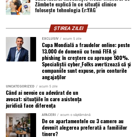
Zâmbete explică în ce situații clinice
folosește tehnologia Er:YAG
Subiectul a fost semnalat și de FBI, care a inclus în
informările din ultima lună amenințările asociate
turneului, de la fraude online și furtul datelor până la
ȘTIREA ZILEI
operațiuni de dezinformare.
EXCLUSIV
acum 5 zile
Cupa Mondială a fraudelor online: peste
Avertismentele publice s-au concentrat în principal
13.000 de domenii cu temă FIFA și
asupra fanilor și infrastructurii orașelor gazdă, însă
phishing în creștere cu aproape 500%.
specialiștii atrag atenția că firmele pot fi afectate
Specialiștii cyber_Folks avertizează că și
inclusiv atunci când nu au nicio legătură directă cu
companiile sunt expuse, prin conturile
industria sportului, turismului sau vânzarea de bilete.
angajaților
UNCATEGORIZED
acum 5 zile
Atacurile sunt mai eficiente în contextul
Când ai nevoie cu adevărat de un
evenimentelor globale
avocat: situațiile în care asistența
juridică face diferența
Campaniile de phishing asociate evenimentelor
AFACERI
acum o săptămână
importante profită de interesul public ridicat, de
De ce apartamentele cu 3 camere au
presiunea timpului și de teama utilizatorilor că ar putea
devenit alegerea preferată a familiilor
pierde o ofertă sau o oportunitate. Mesajele care anunță
tinere?