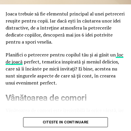
false până la tentative de furt al datelor personale și
financiare. Instituția recomandă verificarea atentă a
Joaca trebuie să fie elementul principal al unei petreceri
sursei mesajelor și raportarea incidentelor la numărul
reușite pentru copii. Iar dacă ești în căutarea unor idei
unic 1911.
distractive, de a întreține atmosfera la petrecerile
dedicate copiilor, descoperă mai jos 6 idei potrivite
Campaniile identificate în ultimele săptămâni folosesc
pentru a spori veselia.
site-uri care imită platformele oficiale FIFA, aplicații
false de streaming, coduri QR malițioase și mesaje care
Planifici o petrecere pentru copilul tău și ai găsit un
loc
promit bilete, rambursări, premii sau acces gratuit la
de joacă
perfect, tematica inspirată și meniul delicios,
meciuri. FBI a emis în luna mai un avertisment privind
care să îi încânte pe micii invitați? Ei bine, acestea nu
site-urile care clonează platforma oficială prin
sunt singurele aspecte de care să ții cont, în crearea
modificări minore ale denumirii domeniului, precum
unui eveniment perfect.
introducerea sau schimbarea unei singure litere, pentru
Vânătoarea de comori
a colecta date personale și bancare.
Un singur grup de atacatori, denumit „Ghost Stadium”
Vânătoarea de comori este irezistibilă la orice vârstă, iar
de cercetătorii în securitate, ar opera peste 300 de
pentru copii este una dintre cele mai distractive
CITESTE IN CONTINUARE
pagini de phishing care reproduc ecranul de
activități. Tot ce trebuie să faci este să ascunzi câteva
autentificare FIFA. Odată introduse pe aceste pagini,