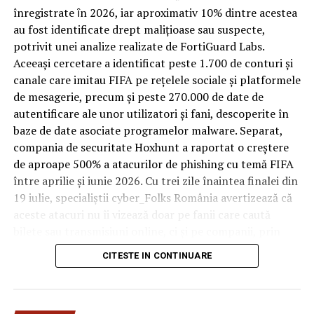
trece printr-un ciclu de utilizare intensă: oaspeți diferiți,
înregistrate ȋn 2026, iar aproximativ 10% dintre acestea
bagaje trase pe roți, curățenie zilnică, uneori mai multe
au fost identificate drept malițioase sau suspecte,
rezervări consecutive în aceeași săptămână. Această
potrivit unei analize realizate de FortiGuard Labs.
frecvență ridicată de utilizare pune presiune reală pe
Aceeași cercetare a identificat peste 1.700 de conturi și
orice suprafață, iar pardoseala este printre primele
canale care imitau FIFA pe rețelele sociale și platformele
elemente afectate vizibil, mai ales în zona din jurul
de mesagerie, precum și peste 270.000 de date de
patului și a ușii de acces.
autentificare ale unor utilizatori și fani, descoperite în
baze de date asociate programelor malware. Separat,
În etapa de renovare sau construcție, administratorii
compania de securitate Hoxhunt a raportat o creștere
care iau în calcul
mocheta trafic intens
pentru zonele
de aproape 500% a atacurilor de phishing cu temă FIFA
cu rotație mare reduc riscul de uzură prematură și de
între aprilie și iunie 2026. Cu trei zile înaintea finalei din
decolorare vizibilă în punctele de trecere frecventă. Este
19 iulie, specialiștii cyber_Folks România avertizează că
o decizie care ține mai puțin de stil și mai mult de
aceste atacuri nu îi vizează doar pe fanii care caută
longevitatea reală a investiției în amenajare, vizibilă abia
bilete sau transmisiuni online, ci și pe companii, prin
după primele sezoane de utilizare intensă.
conturile, dispozitivele și infrastructura digitală
CITESTE IN CONTINUARE
utilizate de angajați.
Un sejur care rămâne în
„Fiecare eveniment global generează o economie
amintire pentru motivele
paralelă a fraudei, dar dimensiunea din acest an este