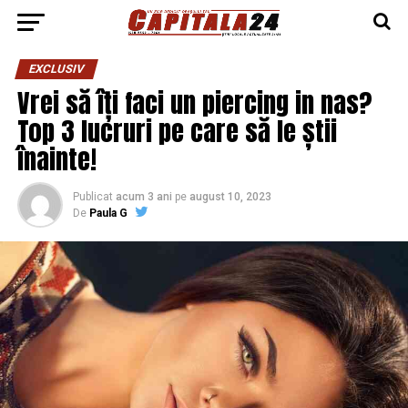
EXCLUSIV
Vrei să îți faci un piercing in nas?
Top 3 lucruri pe care să le știi
înainte!
Publicat
acum 3 ani
pe
august 10, 2023
De
Paula G