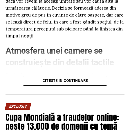
dacă vor reveni la aceeași unitate sau vor căuta alta la
la pensie în aceleaşi condiţii, aspect ce nu a fost
următoarea călătorie. Decizia se formează adesea din
transpus şi în PLX 244/2023, mai dezvaluie Marius
motive greu de pus în cuvinte de către oaspete, dar care
Andrei de la sindicatul Diamantul. (Cerasela N.).
se leagă direct de felul în care a fost gândit spațiul, de la
temperatura percepută sub picioare până la liniștea din
ARTICOLE PE ACEIASI TEMA:
PRIMA
timpul nopții.
URMATORUL
Vrei să îți faci un piercing in nas? Top 3 lucruri pe care
Atmosfera unei camere se
să le știi înainte!
construiește din detalii tactile
NU RATATI
Alege doar piese originale pentru motocicleta ta Honda
Contactul direct cu pardoseala este una dintre primele
CBR
senzații fizice pe care le are un oaspete atunci când
CITESTE IN CONTINUARE
intră desculț în cameră, fie dimineața, fie la revenirea de
pe drum, seara târziu. Textura și moliciunea potrivite,
oferite de
mocheta hotel
, pot schimba radical felul în
EXCLUSIV
care este percepută o cameră, chiar dacă restul
Cupa Mondială a fraudelor online:
mobilierului rămâne identic de la o unitate la alta din
peste 13.000 de domenii cu temă
același lanț hotelier internațional.