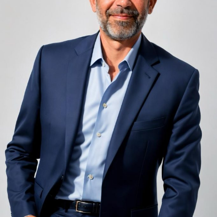
adiacent rămâne una dintre cele mai frecvente
nemulțumiri semnalate de oaspeți în recenziile online,
chiar și la unități altfel apreciate pentru servicii și
locație. De multe ori, oaspeții nu identifică pardoseala
drept sursa reală a problemei, ci descriu simplu senzația
de spațiu zgomotos sau agitat.
Pardoseala joacă un rol important în absorbția acestor
sunete, mai ales în zonele de trecere frecventă dintre
cameră și baie sau dintre pat și fereastră. Un material cu
proprietăți fonoabsorbante bune reduce transmiterea
zgomotului către camerele vecine și către etajele
inferioare, un aspect esențial mai ales în clădirile mai
vechi, cu structuri care nu au fost proiectate inițial
pentru izolare fonică performantă.
Rotația rapidă a oaspeților cere
materiale rezistente