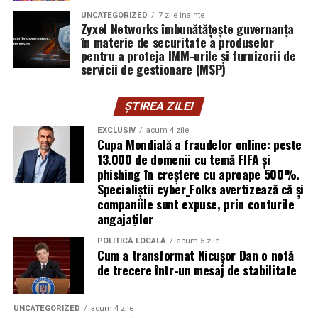
explică Horațiu Șimon, Chief Technology Officer
UNCATEGORIZED
7 zile inainte
cyber_Folks România.
Zyxel Networks îmbunătățește guvernanța
în materie de securitate a produselor
pentru a proteja IMM-urile și furnizorii de
Subiectul a fost semnalat și de FBI, care a inclus în
servicii de gestionare (MSP)
informările din ultima lună amenințările asociate
turneului, de la fraude online și furtul datelor până la
ȘTIREA ZILEI
operațiuni de dezinformare.
EXCLUSIV
acum 4 zile
Avertismentele publice s-au concentrat în principal
Cupa Mondială a fraudelor online: peste
asupra fanilor și infrastructurii orașelor gazdă, însă
13.000 de domenii cu temă FIFA și
phishing în creștere cu aproape 500%.
specialiștii atrag atenția că firmele pot fi afectate
Specialiștii cyber_Folks avertizează că și
inclusiv atunci când nu au nicio legătură directă cu
companiile sunt expuse, prin conturile
industria sportului, turismului sau vânzarea de bilete.
angajaților
Atacurile sunt mai eficiente în contextul
POLITICĂ LOCALĂ
acum 5 zile
Cum a transformat Nicușor Dan o notă
evenimentelor globale
de trecere într-un mesaj de stabilitate
Campaniile de phishing asociate evenimentelor
importante profită de interesul public ridicat, de
UNCATEGORIZED
acum 4 zile