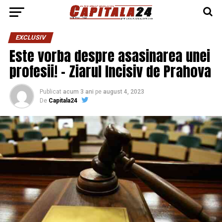
EXCLUSIV
Este vorba despre asasinarea unei
profesii! – Ziarul Incisiv de Prahova
Publicat
acum 3 ani
pe
august 4, 2023
De
Capitala24