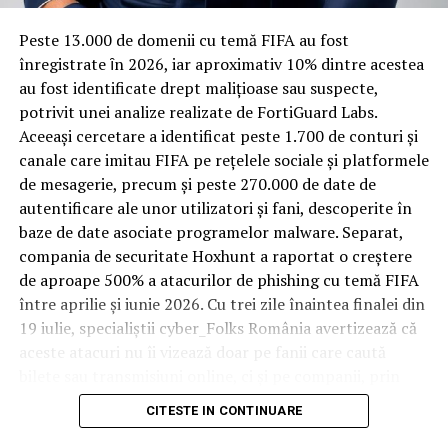
Spre diferență de o locuință obișnuită, o cameră de hotel
Peste 13.000 de domenii cu temă FIFA au fost
trece printr-un ciclu de utilizare intensă: oaspeți diferiți,
înregistrate ȋn 2026, iar aproximativ 10% dintre acestea
bagaje trase pe roți, curățenie zilnică, uneori mai multe
au fost identificate drept malițioase sau suspecte,
rezervări consecutive în aceeași săptămână. Această
potrivit unei analize realizate de FortiGuard Labs.
frecvență ridicată de utilizare pune presiune reală pe
Aceeași cercetare a identificat peste 1.700 de conturi și
orice suprafață, iar pardoseala este printre primele
canale care imitau FIFA pe rețelele sociale și platformele
elemente afectate vizibil, mai ales în zona din jurul
de mesagerie, precum și peste 270.000 de date de
patului și a ușii de acces.
autentificare ale unor utilizatori și fani, descoperite în
baze de date asociate programelor malware. Separat,
În etapa de renovare sau construcție, administratorii
compania de securitate Hoxhunt a raportat o creștere
care iau în calcul
mocheta trafic intens
pentru zonele
de aproape 500% a atacurilor de phishing cu temă FIFA
cu rotație mare reduc riscul de uzură prematură și de
între aprilie și iunie 2026. Cu trei zile înaintea finalei din
decolorare vizibilă în punctele de trecere frecventă. Este
19 iulie, specialiștii cyber_Folks România avertizează că
o decizie care ține mai puțin de stil și mai mult de
aceste atacuri nu îi vizează doar pe fanii care caută
longevitatea reală a investiției în amenajare, vizibilă abia
bilete sau transmisiuni online, ci și pe companii, prin
după primele sezoane de utilizare intensă.
conturile, dispozitivele și infrastructura digitală
CITESTE IN CONTINUARE
utilizate de angajați.
Un sejur care rămâne în