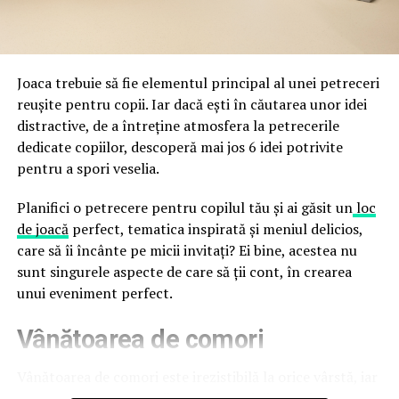
durata de viață a amenajării, indiferent de câte sezoane
a avertizat, la rândul său, asupra amenințărilor asociate
trec de la deschiderea propriu-zisă a hotelului.
Cupei Mondiale FIFA 2026, de la site-uri și concursuri
false până la tentative de furt al datelor personale și
financiare. Instituția recomandă verificarea atentă a
Joaca trebuie să fie elementul principal al unei petreceri
sursei mesajelor și raportarea incidentelor la numărul
reușite pentru copii. Iar dacă ești în căutarea unor idei
unic 1911.
distractive, de a întreține atmosfera la petrecerile
dedicate copiilor, descoperă mai jos 6 idei potrivite
Campaniile identificate în ultimele săptămâni folosesc
pentru a spori veselia.
site-uri care imită platformele oficiale FIFA, aplicații
false de streaming, coduri QR malițioase și mesaje care
Planifici o petrecere pentru copilul tău și ai găsit un
loc
promit bilete, rambursări, premii sau acces gratuit la
de joacă
perfect, tematica inspirată și meniul delicios,
meciuri. FBI a emis în luna mai un avertisment privind
care să îi încânte pe micii invitați? Ei bine, acestea nu
site-urile care clonează platforma oficială prin
sunt singurele aspecte de care să ții cont, în crearea
modificări minore ale denumirii domeniului, precum
unui eveniment perfect.
introducerea sau schimbarea unei singure litere, pentru
Vânătoarea de comori
a colecta date personale și bancare.
Un singur grup de atacatori, denumit „Ghost Stadium”
Vânătoarea de comori este irezistibilă la orice vârstă, iar
de cercetătorii în securitate, ar opera peste 300 de
pentru copii este una dintre cele mai distractive