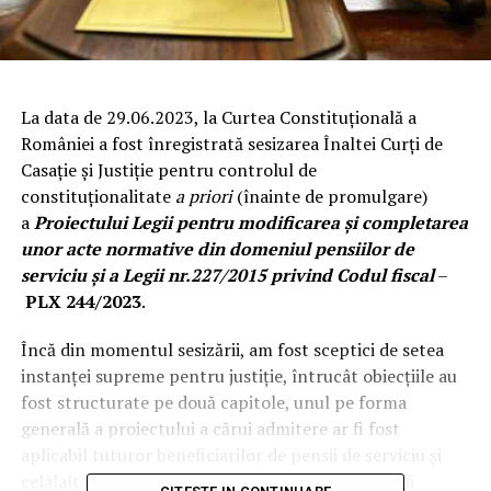
La data de 29.06.2023, la Curtea Constituţională a
României a fost înregistrată sesizarea Înaltei Curţi de
Casaţie şi Justiţie pentru controlul de
constituţionalitate
a priori
(înainte de promulgare)
a
Proiectului Legii pentru modificarea şi completarea
unor acte normative din domeniul pensiilor de
serviciu și a Legii nr.227/2015 privind Codul fiscal
–
PLX 244/2023
.
Încă din momentul sesizării, am fost sceptici de setea
instanţei supreme pentru justiţie, întrucât obiecţiile au
fost structurate pe două capitole, unul pe forma
generală a proiectului a cărui admitere ar fi fost
aplicabil tuturor beneficiarilor de pensii de serviciu şi
celălalt capitol strict pentru familia ocupaţională