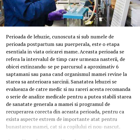
Perioada de lehuzie, cunoscuta si sub numele de
perioada postpartum sau puerperala, este o etapa
esentiala in viata oricarei mame. Aceasta perioada se
refera la intervalul de timp care urmeaza nasterii, de
obicei extinzandu-se pe parcursul a aproximativ 6
saptamani sau pana cand organismul mamei revine la
starea sa anterioara sarcinii. Sanatatea lehuzei se
evalueaza de catre medic si nu rareri acesta recomanda
o serie de analize medicale pentru a putea stabili starea
de sanatate generala a mamei si programul de
recuperarea corecta din aceasta perioada, pentru ca
exista aspecte extrem de importante atat pentru
bunastarea mamei, cat si a copilului ei nou-nascut.