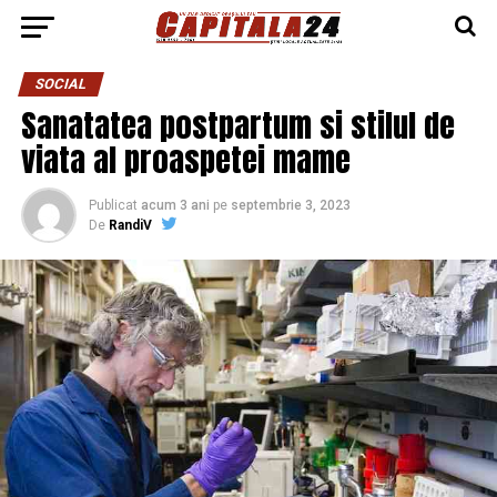
SOCIAL
Sanatatea postpartum si stilul de
viata al proaspetei mame
Publicat
acum 3 ani
pe
septembrie 3, 2023
De
RandiV