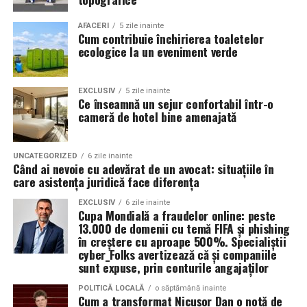
situația investigată.
Ce ar trebui să acopere un
amenajarea unor vestiare moderne și bine organizate.
AFACERI
5 zile inainte
Obiectivitatea reacțiilor
program de prim ajutor pentru
Cum contribuie închirierea toaletelor
ecologice la un eveniment verde
fiziologice
firme
EXCLUSIV
5 zile inainte
Un curs util este echilibrat între teorie și practică, iar
Unul dintre cele mai importante avantaje ale testului
Ce înseamnă un sejur confortabil într-o
accentul cade pe manevrele pe care un om obișnuit le
cameră de hotel bine amenajată
poligraf este faptul că evaluarea se bazează pe
poate aplica realist sub presiune. Printre subiectele
monitorizarea unor reacții fiziologice involuntare,
esențiale se numără:
precum ritmul cardiac, respirația, tensiunea arterială și
UNCATEGORIZED
6 zile inainte
modificările conductanței electrice a pielii.
Când ai nevoie cu adevărat de un avocat: situațiile în
Evaluarea siguranței scenei și a stării victimei
:
care asistența juridică face diferența
cum verifici dacă zona este sigură pentru tine și
În cadrul examinării, specialistul formulează întrebări
EXCLUSIV
6 zile inainte
pentru cel afectat, cum evaluezi starea de
relevante pentru situația investigată și analizează
Cupa Mondială a fraudelor online: peste
13.000 de domenii cu temă FIFA și phishing
conștiență și respirația.
răspunsurile împreună cu reacțiile fiziologice
în creștere cu aproape 500%. Specialiștii
înregistrate. Interpretarea rezultatelor este realizată în
Alertarea corectă a serviciilor de urgență
: ce
cyber_Folks avertizează că și companiile
baza unor metode și protocoale specifice, de către
sunt expuse, prin conturile angajaților
informații transmiți la 112 și cum rămâi la dispoziția
examinatori instruiți în acest domeniu.
dispecerului.
POLITICĂ LOCALĂ
o săptămână inainte
Cum a transformat Nicușor Dan o notă de
Suportul vital de bază (BLS)
: compresiile