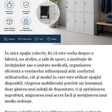
hranit bebelusul si poate oferi sfaturi pentru
optimizarea acesteia.
Stilul de viata si ingrijirea
personala a lehuzei
Odihna adecvata: Dupa nastere, odihna este
esentiala pentru recuperarea femeii care tocmai a
În orice spațiu colectiv, fie că este vorba despre o
dau viata unui copil. Mama ar trebui sa incerce sa
fabrică, un atelier, o sală de sport, o instituție de
doarma atunci cand copilul doarme si sa nu ezite sa
învățământ sau o unitate medicală, organizarea
ceara ajutor din partea partenerului sau a altor
eficientă a vestiarelor influențează atât confortul
membri ai familiei in mod frecvent, pentru a nu se
utilizatorilor, cât și modul în care este utilizat spațiul
extenua.
disponibil. Alegerea mobilierului potrivit nu înseamnă
doar găsirea unei soluții de depozitare, ci și optimizarea
Alimentatie sanatoasa: O dieta echilibrata si
suprafeței, asigurarea unui acces facil și menținerea unui
nutritiva sta la baza procesului de sustinere a
mediu ordonat.
sanatatii in timpul perioadei postpartum. Femeile
lehuze ar trebui sa consume alimente bogate in
Printre soluțiile tot mai utilizate se numără vestiarele