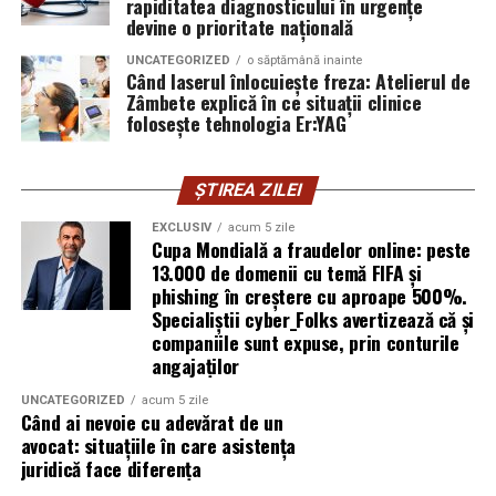
rapiditatea diagnosticului în urgențe
online, dar uneori avem nevoie să vedem, să mirosim, să
recomandări generale.
devine o prioritate națională
atingem.
UNCATEGORIZED
o săptămână inainte
Sursa foto: aerconditionat12000btu.ro
Când laserul înlocuiește freza: Atelierul de
În centrul Bucureștiului, mai exact în Sector 1, există un
Zâmbete explică în ce situații clinice
folosește tehnologia Er:YAG
spațiu care sfidează convențiile: Numinos nu este doar
un magazin, este și o cafenea. Și nu orice cafenea, ci una
în care poți savura o cafea bună în timp ce descoperi o
ȘTIREA ZILEI
gamă întreagă de produse care îți vor parfuma viața.
EXCLUSIV
acum 5 zile
Cupa Mondială a fraudelor online: peste
E genul acela de loc în care intri pentru o cafea și rămâi
13.000 de domenii cu temă FIFA și
pentru atmosferă. Și pleci, cel mai probabil, cu o
phishing în creștere cu aproape 500%.
lumânare parfumată, un gel de mâini sau poate chiar un
Specialiștii cyber_Folks avertizează că și
odorizant pentru mașină. Pentru că, odată ce ai
companiile sunt expuse, prin conturile
experimentat calitatea, e greu să te mai întorci la
angajaților
variantele de supermarket.
UNCATEGORIZED
acum 5 zile
Când ai nevoie cu adevărat de un
Ce poți descoperi aici:
avocat: situațiile în care asistența
juridică face diferența
Lumânări parfumate turnate manual – fiecare cu