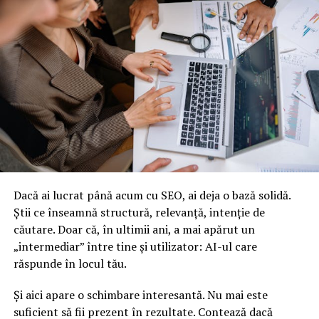
– Paraziti: Trichomoniaza este o ITS cauzata de un
parazit unicelular numit Trichomonas vaginalis.
Factorii de risc pentru BTS
Exista mai multi factori de risc care cresc probabilitatea
de a contracta o BTS:
– Contact sexual neprotejat: Lipsa utilizarii corecte a
prezervativelor creste riscul de transmitere a BTS.
– Numarul de parteneri sexuali: Cu cat aveti mai multi
parteneri sexuali, cu atat creste riscul de infectare.
– Istoricul anterior de BTS: Ati avut o BTS in trecut?
Dacă ai lucrat până acum cu SEO, ai deja o bază solidă.
Riscul de reinfectare sau de contractare a altor boli
Știi ce înseamnă structură, relevanță, intenție de
creste.
căutare. Doar că, în ultimii ani, a mai apărut un
– Utilizarea de droguri injectabile: Folosirea de ace si
„intermediar” între tine și utilizator: AI-ul care
seringi comune poate duce la transmiterea HIV sau a
răspunde în locul tău.
hepatitei.
Și aici apare o schimbare interesantă. Nu mai este
suficient să fii prezent în rezultate. Contează dacă
Diagnostic si tratament