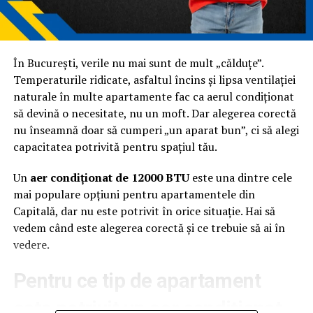
GEO cere mai multă claritate și logică în exprimare.
Nu
mai este suficient să „bifezi” criterii. Trebuie să explici
bine.
În București, verile nu mai sunt de mult „călduțe”.
SEO pentru AI: zona de
Temperaturile ridicate, asfaltul încins și lipsa ventilației
naturale în multe apartamente fac ca aerul condiționat
intersecție
să devină o necesitate, nu un moft. Dar alegerea corectă
nu înseamnă doar să cumperi „un aparat bun”, ci să alegi
SEO pentru AI este, de fapt, aplicarea principiilor SEO
capacitatea potrivită pentru spațiul tău.
într-un context nou. Nu mai optimizezi doar pentru
poziții, ci pentru înțelegere.
Un
aer condiționat de 12000 BTU
este una dintre cele
mai populare opțiuni pentru apartamentele din
Ce înseamnă asta concret?
Capitală, dar nu este potrivit în orice situație. Hai să
vedem când este alegerea corectă și ce trebuie să ai în
În loc să construiești conținut în jurul unui keyword, îl
vedere.
construiești în jurul unei întrebări. În loc să răspunzi
parțial, acoperi subiectul complet. În loc să te bazezi pe
Pentru ce tip de apartament
volum, te bazezi pe claritate.
este potrivit un aer condiționat
Un articol bine optimizat pentru AI: