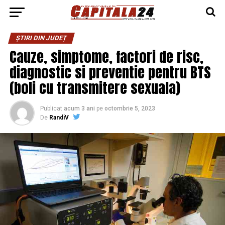
ȘTIRI DIN JUDEȚ
Cauze, simptome, factori de risc,
diagnostic si preventie pentru BTS
(boli cu transmitere sexuala)
Publicat
acum 3 ani
pe
octombrie 5, 2023
De
RandiV