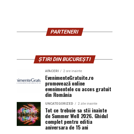
PARTENERI
ȘTIRI DIN BUCUREȘTI
AFACERI
2 ore inainte
EvenimenteGratuite.ro
promovează online
evenimentele cu acces gratuit
din România
UNCATEGORIZED
2 zile inainte
Tot ce trebuie sa stii inainte
de Summer Well 2026. Ghidul
complet pentru editia
aniversara de 15 ani