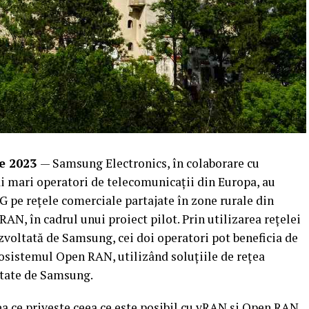
e 2023
— Samsung Electronics, în colaborare cu
i mari operatori de telecomunicații din Europa, au
G pe rețele comerciale partajate în zone rurale din
N, în cadrul unui proiect pilot. Prin utilizarea rețelei
zvoltată de Samsung, cei doi operatori pot beneficia de
ecosistemul Open RAN, utilizând soluțiile de rețea
ltate de Samsung.
a ce privește ceea ce este posibil cu vRAN și Open RAN,