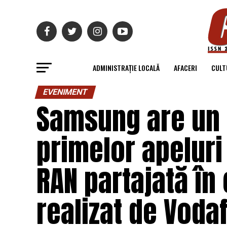
ADMINISTRAȚIE LOCALĂ
AFACERI
CULT
EVENIMENT
Samsung are un r
primelor apeluri
RAN partajată în
realizat de Voda