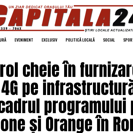
URĂ
EVENIMENT
EXCLUSIV
POLITICĂ LOCALĂ
SOCIAL
SPOR
ol cheie în furniza
 4G pe infrastructur
 cadrul programului 
fone și Orange în R