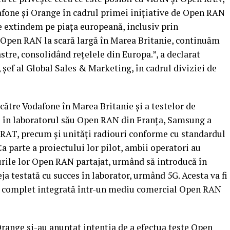
afone și Orange în cadrul primei inițiative de Open RAN
e extindem pe piața europeană, inclusiv prin
 Open RAN la scară largă în Marea Britanie, continuăm
stre, consolidând rețelele din Europa.”, a declarat
 șef al Global Sales & Marketing, în cadrul diviziei de
tre Vodafone în Marea Britanie și a testelor de
e în laboratorul său Open RAN din Franța, Samsung a
RAT, precum și unități radiouri conforme cu standardul
a parte a proiectului lor pilot, ambii operatori au
-urile lor Open RAN partajat, urmând să introducă în
eja testată cu succes în laborator, urmând 5G. Acesta va fi
fi complet integrată într-un mediu comercial Open RAN
Orange și-au anunțat intenția de a efectua teste Open