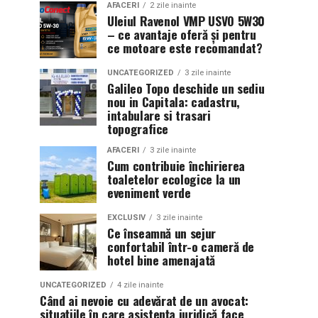
AFACERI
2 zile inainte
Uleiul Ravenol VMP USVO 5W30
– ce avantaje oferă și pentru
ce motoare este recomandat?
UNCATEGORIZED
3 zile inainte
Galileo Topo deschide un sediu
nou in Capitala: cadastru,
intabulare si trasari
topografice
AFACERI
3 zile inainte
Cum contribuie închirierea
toaletelor ecologice la un
eveniment verde
EXCLUSIV
3 zile inainte
Ce înseamnă un sejur
confortabil într-o cameră de
hotel bine amenajată
UNCATEGORIZED
4 zile inainte
Când ai nevoie cu adevărat de un avocat:
situațiile în care asistența juridică face