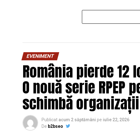
EVENIMENT
România pierde 12 lo
O nouă serie RPEP pe
schimbă organizații
Publicat
acum 2 săptămâni
pe
iulie 22, 2026
De
b2bseo