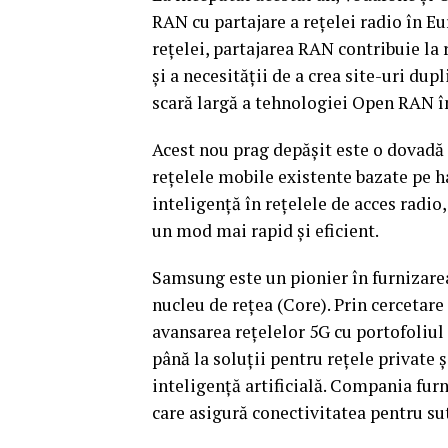
RAN cu partajare a rețelei radio în E
rețelei, partajarea RAN contribuie la
și a necesității de a crea site-uri du
scară largă a tehnologiei Open RAN î
Acest nou prag depășit este o dovadă
rețelele mobile existente bazate pe 
inteligență în rețelele de acces radio,
un mod mai rapid și eficient.
Samsung este un pionier în furnizarea 
nucleu de rețea (Core). Prin cercetar
avansarea rețelelor 5G cu portofoliul
până la soluții pentru rețele private
inteligență artificială. Compania fur
care asigură conectivitatea pentru su