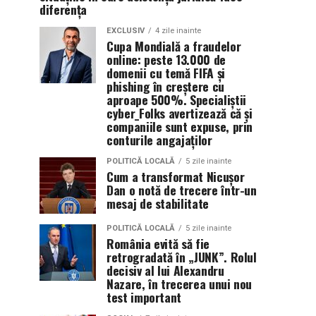
diferența
EXCLUSIV
4 zile inainte
Cupa Mondială a fraudelor
online: peste 13.000 de
domenii cu temă FIFA și
phishing în creștere cu
aproape 500%. Specialiștii
cyber_Folks avertizează că și
companiile sunt expuse, prin
conturile angajaților
POLITICĂ LOCALĂ
5 zile inainte
Cum a transformat Nicușor
Dan o notă de trecere într-un
mesaj de stabilitate
POLITICĂ LOCALĂ
5 zile inainte
România evită să fie
retrogradată în „JUNK”. Rolul
decisiv al lui Alexandru
Nazare, în trecerea unui nou
test important