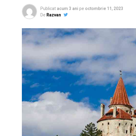
Publicat
acum 3 ani
pe
octombrie 11, 2023
De
Razvan