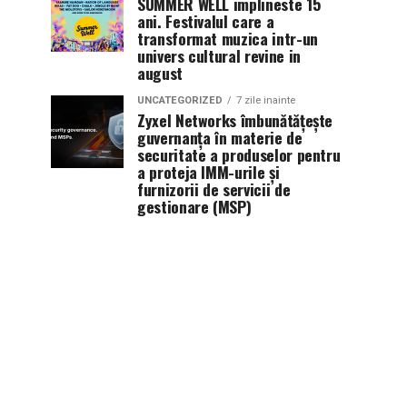
SUMMER WELL implineste 15
ani. Festivalul care a
transformat muzica intr-un
univers cultural revine in
august
UNCATEGORIZED
7 zile inainte
Zyxel Networks îmbunătățește
guvernanța în materie de
securitate a produselor pentru
a proteja IMM-urile și
furnizorii de servicii de
gestionare (MSP)