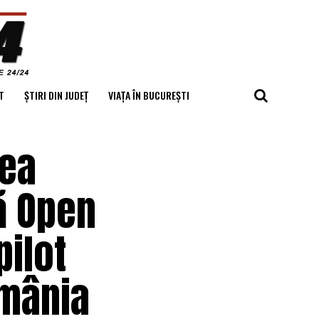
T
ȘTIRI DIN JUDEȚ
VIAȚA ÎN BUCUREȘTI
rea
ă Open
pilot
omânia