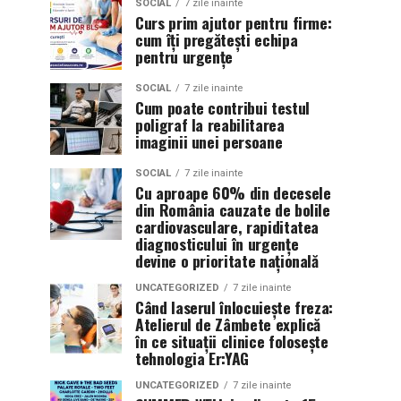
SOCIAL
7 zile inainte
Curs prim ajutor pentru firme:
cum îți pregătești echipa
pentru urgențe
SOCIAL
7 zile inainte
Cum poate contribui testul
poligraf la reabilitarea
imaginii unei persoane
SOCIAL
7 zile inainte
Cu aproape 60% din decesele
din România cauzate de bolile
cardiovasculare, rapiditatea
diagnosticului în urgențe
devine o prioritate națională
UNCATEGORIZED
7 zile inainte
Când laserul înlocuiește freza:
Atelierul de Zâmbete explică
în ce situații clinice folosește
tehnologia Er:YAG
UNCATEGORIZED
7 zile inainte