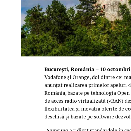
Bucure
ști, România
–
10 octombri
Vodafone și Orange, doi dintre cei ma
anunțat realizarea primelor apeluri 4
România, bazate pe tehnologia Open RA
de acces radio virtualizată (vRAN) de
flexibilitatea și inovația oferite de 
deschisă și bazate pe software dezvo
„Samsung a ridicat standardele în cee