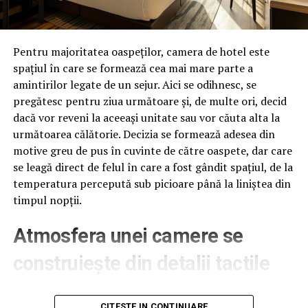
unor persoane suspectate de comiterea infracţiunilor de
proxenetism. La activităţi au participat și cadre ale
Brigăzii de Combatere a Crimei Organizate şi luptători
Pentru majoritatea oaspeților, camera de hotel este
din Serviciul Poliției de Intervenţii Rapide, acestea fiind
spațiul în care se formează cea mai mare parte a
coordonate de procurori din cadrul Parchetului de pe
amintirilor legate de un sejur. Aici se odihnesc, se
lângă Judecătoria Câmpina.
pregătesc pentru ziua următoare și, de multe ori, decid
dacă vor reveni la aceeași unitate sau vor căuta alta la
Roadele
următoarea călătorie. Decizia se formează adesea din
motive greu de pus în cuvinte de către oaspete, dar care
se leagă direct de felul în care a fost gândit spațiul, de la
temperatura percepută sub picioare până la liniștea din
timpul nopții.
Atmosfera unei camere se
construiește din detalii tactile
Contactul direct cu pardoseala este una dintre primele
CITESTE IN CONTINUARE