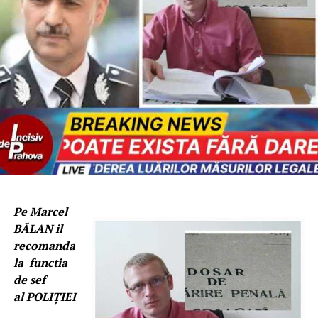
Pe Marcel
BĂLAN il
recomanda
la functia
de sef
al POLIŢIEI