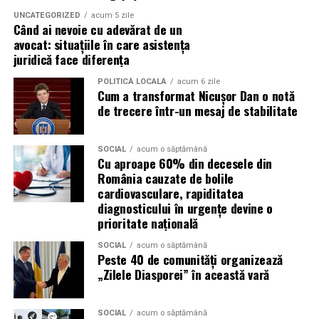
industria sportului, turismului sau vânzarea de bilete.
UNCATEGORIZED
acum 5 zile
Când ai nevoie cu adevărat de un
Atacurile sunt mai eficiente în contextul
avocat: situațiile în care asistența
evenimentelor globale
juridică face diferența
POLITICĂ LOCALĂ
acum 6 zile
Campaniile de phishing asociate evenimentelor
Cum a transformat Nicușor Dan o notă
importante profită de interesul public ridicat, de
de trecere într-un mesaj de stabilitate
presiunea timpului și de teama utilizatorilor că ar putea
pierde o ofertă sau o oportunitate. Mesajele care anunță
SOCIAL
acum o săptămână
ultimele bilete disponibile, acces limitat la o transmisie
Cu aproape 60% din decesele din
sau câștigarea unui premiu pot determina utilizatorii să
România cauzate de bolile
reacționeze înainte de a verifica sursa.
cardiovasculare, rapiditatea
diagnosticului în urgențe devine o
prioritate națională
Turneul se încheie pe 19 iulie, iar specialiștii anticipează
o intensificare a activității frauduloase în perioada
SOCIAL
acum o săptămână
finalei. Printre cele mai utilizate pretexte se numără
Peste 40 de comunități organizează
„Zilele Diasporei” în această vară
transmisiunile pirat, biletele revândute, pariurile,
tombolele, concursurile și falsele oferte de călătorie.
SOCIAL
acum o săptămână