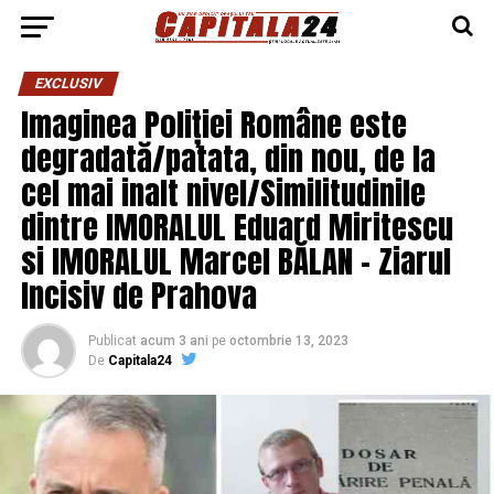
EXCLUSIV
Imaginea Poliției Române este
degradată/patata, din nou, de la
cel mai inalt nivel/Similitudinile
dintre IMORALUL Eduard Miritescu
si IMORALUL Marcel BĂLAN – Ziarul
Incisiv de Prahova
Publicat
acum 3 ani
pe
octombrie 13, 2023
De
Capitala24