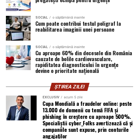
vulnerabilitățile și intervine proactiv la nivelul
unice.
infrastructurii, de la filtrarea traficului malițios până la
izolarea site-urilor compromise. Dar phishingul nu
SOCIAL
o săptămână inainte
Cum poate contribui testul poligraf la
exploatează doar serverele, ci mai ales oamenii. Niciun
reabilitarea imaginii unei persoane
furnizor de hosting nu poate opri un utilizator să își
introducă parola pe o pagină clonată. În acel moment,
SOCIAL
o săptămână inainte
vigilența utilizatorului rămâne prima linie de apărare”,
Cu aproape 60% din decesele din România
explică Horațiu Șimon, Chief Technology Officer
cauzate de bolile cardiovasculare,
cyber_Folks România.
rapiditatea diagnosticului în urgențe
devine o prioritate națională
Subiectul a fost semnalat și de FBI, care a inclus în
informările din ultima lună amenințările asociate
ȘTIREA ZILEI
turneului, de la fraude online și furtul datelor până la
EXCLUSIV
acum 5 zile
operațiuni de dezinformare.
Cupa Mondială a fraudelor online: peste
13.000 de domenii cu temă FIFA și
Avertismentele publice s-au concentrat în principal
phishing în creștere cu aproape 500%.
asupra fanilor și infrastructurii orașelor gazdă, însă
Specialiștii cyber_Folks avertizează că și
specialiștii atrag atenția că firmele pot fi afectate
companiile sunt expuse, prin conturile
angajaților
inclusiv atunci când nu au nicio legătură directă cu