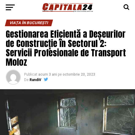
VIAȚA ÎN BUCUREȘTI
Gestionarea Eficientă a Deșeurilor
de Construcție în Sectorul 2:
Servicii Profesionale de Transport
Moloz
Publicat
acum 3 ani
pe
octombrie 20, 2023
De
RandiV