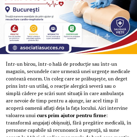
Transport Moloz în Sectorul 2
Evaluarea Inițială
: Echipa de specialiști evaluează
tipul și cantitatea de moloz generat de șantier.
Planificarea și Coordonarea
: Se stabilesc detalii
precum locația și orarul ridicării molozului pentru a
se potrivi perfect cu programul șantierului.
Transportul Eficient
: Molozul este încărcat și
Într-un birou, într-o hală de producție sau într-un
transportat cu echipamente specializate într-un
magazin, secundele care urmează unei urgențe medicale
mod sigur și eficient către locurile de depozitare
contează enorm. Un coleg care se prăbușește, un deget
autorizate.
prins într-un utilaj, o reacție alergică severă sau o
simplă cădere pe scări sunt situații în care ambulanța
Reciclare Responsabilă
: Materialele reciclabile
are nevoie de timp pentru a ajunge, iar acel timp îl
sunt sortate și trimise spre reciclare, contribuind la
acoperă oamenii aflați deja la fața locului. Aici intervine
conservarea resurselor naturale.
valoarea unui
curs prim ajutor pentru firme
:
Concluzie
transformă angajați obișnuiți, fără pregătire medicală, în
persoane capabile să recunoască o urgență, să sune
Alegând serviciile de transport moloz sector 2,