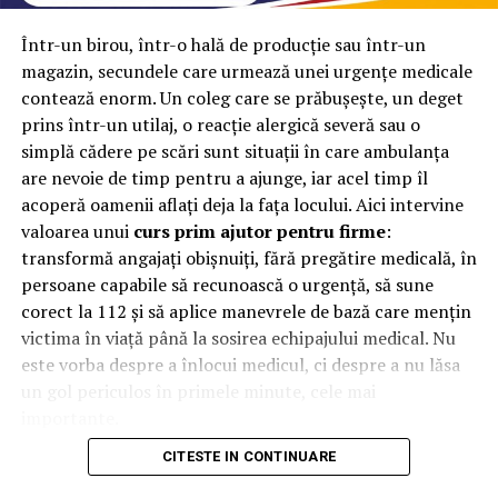
variat care sa satisfaca toate gusturile.
Într-un birou, într-o hală de producție sau într-un
Gandeste-te la divertisment: O petrecere de 10 ani
magazin, secundele care urmează unei urgențe medicale
de la terminarea liceului trebuie sa aiba un program
contează enorm. Un coleg care se prăbușește, un deget
muzical de exceptie. Inchiriaza un DJ sau o trupa
prins într-un utilaj, o reacție alergică severă sau o
care sa creeze o atmosfera plina de energie si
simplă cădere pe scări sunt situații în care ambulanța
amuzament. De asemenea, poti organiza jocuri si
are nevoie de timp pentru a ajunge, iar acel timp îl
activitati pentru a pastra atmosfera vesela.
acoperă oamenii aflați deja la fața locului. Aici intervine
Realizeaza decoruri frumoase: Decoratiunile sunt
valoarea unui
curs prim ajutor pentru firme
:
cele care vor da viata temei petrecerii. Opteaza
transformă angajați obișnuiți, fără pregătire medicală, în
pentru decoruri care sa aminteasca de anii de liceu
persoane capabile să recunoască o urgență, să sune
si de personalitatea fiecaruia dintre colegi.
corect la 112 și să aplice manevrele de bază care mențin
Apeleaza la un decorator de evenimente pentru a
victima în viață până la sosirea echipajului medical. Nu
crea aranjamente florale si decoruri spectaculoase.
este vorba despre a înlocui medicul, ci despre a nu lăsa
un gol periculos în primele minute, cele mai
Asigura-te de siguranta si confort: Sanatatea si
importante.
confortul invitatilor tai sunt o prioritate. Realizeaza
un plan de asistenta medicala, asigura suficiente
CITESTE IN CONTINUARE
De ce contează primele minute
locuri de parcare, bai curate si un spatiu pentru