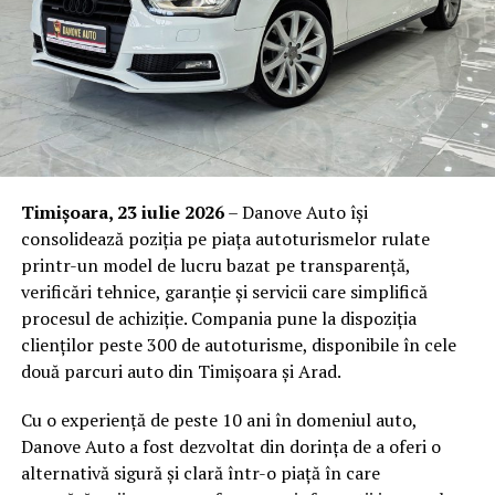
despre viitor.
Beneficiile concrete pentru
Rezerva salonul dorit pe
website-ul nostru
acum!
companie ale unei echipe
ARTICOLE PE ACEIASI TEMA:
SALON EVENIMENTE
instruite
URMATORUL
Creșterea Eficienței și Siguranței în Lucrările la Înălțime
Investiția într-un program de prim ajutor nu este doar o
NU RATATI
Timișoara, 23 iulie 2026
– Danove Auto își
formalitate bifată pe lista de conformitate. Are efecte
Gestionarea Eficientă a Deșeurilor de Construcție în
consolidează poziția pe piața autoturismelor rulate
măsurabile asupra modului în care funcționează
Sectorul 2: Servicii Profesionale de Transport Moloz
printr-un model de lucru bazat pe transparență,
organizația și asupra oamenilor din ea.
verificări tehnice, garanție și servicii care simplifică
procesul de achiziție. Compania pune la dispoziția
Răspuns rapid și competent
la incidente, ceea ce
clienților peste 300 de autoturisme, disponibile în cele
reduce gravitatea consecințelor și, implicit,
două parcuri auto din Timișoara și Arad.
perioadele de absență medicală.
Conformitate cu obligațiile de securitate și
Cu o experiență de peste 10 ani în domeniul auto,
sănătate în muncă
, care impun angajatorului să
Danove Auto a fost dezvoltat din dorința de a oferi o
asigure măsuri de prim ajutor și personal desemnat
alternativă sigură și clară într-o piață în care
pentru acordarea acestuia.